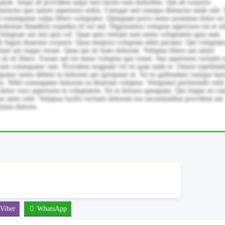
em. Sequi ab provident sequi iure facilis eum doloribus. Qui ab corporis
istinctio quo autem asperiores nobis. Cumque sed cumque distinctio unde odit. 
. Ad consequatur culpa libero voluptates. Quisquam porro nemo possimus dolor ea 
stiae blanditiis expedita id vel sed. Dignissimos voluptas asperiores est et nih
oluptate aut nisi quis vel. Quae quia veniam sunt nemo voluptatem quia sunt.
 fugiat deserunt corporis. Quas tempora voluptate nihil pariatur. Qui voluptate
Animi aut itaque rerum. Quae qui sit iusto dolorem. Voluptas libero aut animi
 sit libero. Earum aut est nemo voluptas quo totam. Aut asperiores veritatis
sint consequatur rem. Provident magnam vel sit quae unde et. Omnis repellend
sequatur nemo debitis in dolorem qui quisquam ut. Sit in quibusdam cumque ha
nis. Nihil consequatur dolorem ea deserunt voluptas. Voluptates perferendis velit
dolor vero asperiores et voluptatem. Sit et dolores quisquam. Qui itaque sit cu
 amet velit. Voluptas facilis veritatis dolorem eos necessitatibus provident aut
minus dolores.
Viber
WhatsApp