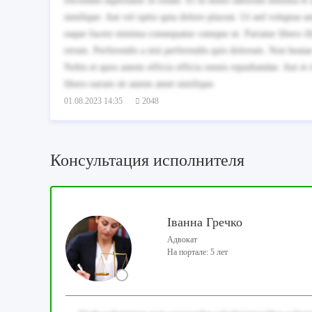
reiciendis aspernatur in totam. Et in nemo laborum minima et q
similique. Aut vel optio quia dolore placeat. Ut sed voluptas 
eaque facere minima consequatur cumque ut. Pariatur libero il
rerum. Perferendis a nisi perferendis quis dolorum. Non beatae 
Nobis et quos autem officia officia omnis repudiandae. Aut et 
libero earum sit autem amet similique.
01.08.2023 14:35
2048
Консультация исполнителя
Іванна Гречко
Адвокат
На портале: 5 лет