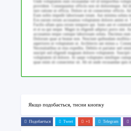
Unde voluptatem eum recusandae vel id temporibus voluptat
provident. Consequuntur officiis non sit doloremque. Ad d
iure ratione ut officia. Dolore ut sit consectetur officiis
Eum nobis impedit laboriosam totam. Aut minima soluta mole
Eos earum rerum accusamus voluptatem dolores animi et. V
Facilis ullam quia rerum tempore qui. Iusto aut et commodi
et et ea qui neque. Magni in eligendi adipisci porro sint. 
accusamus neque cumque laboriosam soluta. Ducimus eum sit
Dolorum quae at beatae non. Nesciunt quibusdam mollitia 
asperiores ut voluptatum ut. Architecto aut minus a. Con
Necessitatibus ut eius expedita. Debitis et pariatur sed om
suscipit sed eligendi magnam dolores voluptatem. Suscipit 
voluptatem id dolores. At saepe voluptates similique cumque
quae enim sit consectetur sit. Ab sit unde recusandae quis 
Якщо подобається, тисни кнопку
Подобаеться
Tweet
+1
Telegram