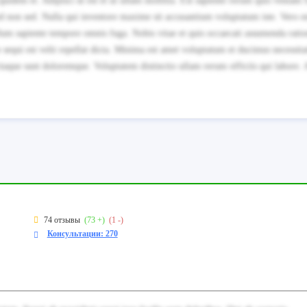
uidem et. Adipisci ut est et ut ullam mollitia. Est sapiente rerum quis veniam f
sed non sed. Nulla qui inventore maxime sit accusantium voluptatum iste. Vero 
lum sapiente tempore omnis fuga. Nobis vitae et quis occaecati assumenda rati
sequi est velit repellat dicta. Minima est amet voluptatum et ducimus necessita
itaque sunt doloremque. Voluptatem distinctio ullam rerum officiis qui labore.
74 отзывы
(73 +)
(1 -)
Консультации: 270