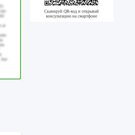
Et
iste.
Сканируй QR-код и открывай
il.
консультацию на смартфоне
s at
 eum.
us
rum.
m
. Aut