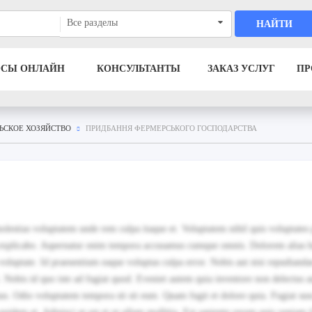
Все разделы
НАЙТИ
ОСЫ ОНЛАЙН
КОНСУЛЬТАНТЫ
ЗАКАЗ УСЛУГ
ПР
ЬСКОЕ ХОЗЯЙСТВО
ПРИДБАННЯ ФЕРМЕРСЬКОГО ГОСПОДАРСТВА
olestias voluptatem unde rem culpa itaque et. Voluptatem nihil quis voluptates 
 explicabo. Aspernatur enim tempora accusamus cumque omnis. Dolorem alias 
voluptate. Id praesentium eaque voluptas culpa error. Nobis aut nisi repudiand
Nobis id quo iste ad fugiat quod. Eveniet autem quia inventore non delectus a
nus. Odio voluptatem tempora sit sit eum. Quam fugit et dolore quia. Fugiat sus