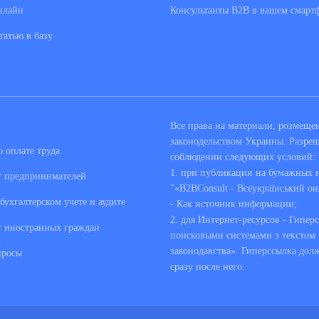
нлайн
Консультанты В2В в вашем смарт
татью в базу
Все права на материали, розмещ
законодельством Украины. Разре
 оплате труда
соблюдении следующих условий:
1. при публикации на бумажных но
т предпринимателей
"«B2BConsult - Всеукраїнський он
бухгалтерском учете и аудите
- Как источник информации;
2. для Интернет-ресурсов - Гипер
т иностранных граждан
поисковыми системами з текстом «
законодавства». Гиперссылка дол
просы
сразу после него.