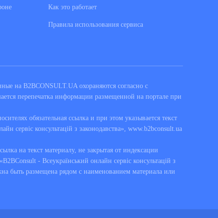
фоне
Как это работает
Правила использования сервиса
енные на B2BCONSULT.UA охораняются согласно с
шается перепечатка информации размещенной на портале при
сителях обязательная ссылка и при этом указывается текст
лайн сервіс консультацій з законодавства», www.b2bconsult.ua
ссылка на текст материалу, не закрытая от индексации
B2BConsult - Всеукраїнський онлайн сервіс консультацій з
жна быть размещена рядом с наименованием материала или