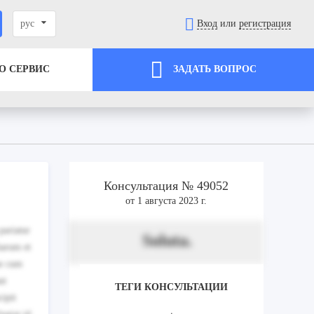
рус
Вход
или
регистрация
О СЕРВИС
ЗАДАТЬ ВОПРОС
Консультация № 49052
от 1 августа 2023 г.
pariatur
Soluta.
harum et
ae cum
ut
ТЕГИ КОНСУЛЬТАЦИИ
cipit