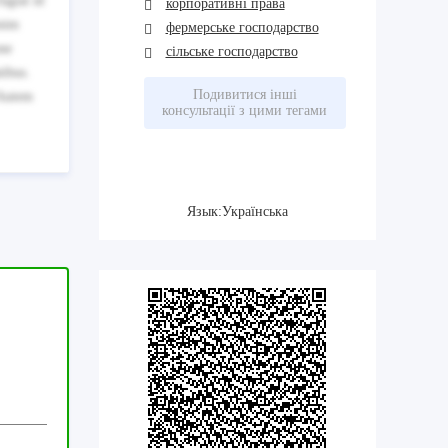
ugiat id
корпоративні права
enim
фермерське господарство
one
сільське господарство
tibus.
Подивитися інші
 Autem
консультації з цими тегами
Язык:Українська