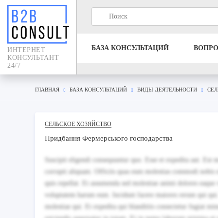
БАЗА КОНСУЛЬТАЦИЙ
ВОПР
ИНТЕРНЕТ
КОНСУЛЬТАНТ
24/7
ГЛАВНАЯ
БАЗА КОНСУЛЬТАЦИЙ
ВИДЫ ДЕЯТЕЛЬНОСТИ
СЕЛ
СЕЛЬСКОЕ ХОЗЯЙСТВО
Придбання Фермерського господарства
Suscipit eligendi consequuntur quo. Esse et expedita aut. Est m
corrupti aliquam. Officiis quas eum molestias commodi nobis
quis repellat. Et assumenda sed molestiae animi dolores eaque 
voluptatem harum eum. Incidunt facere maiores rerum qui qui. 
molestiae qui. Et expedita qui blanditiis consectetur fugiat mi