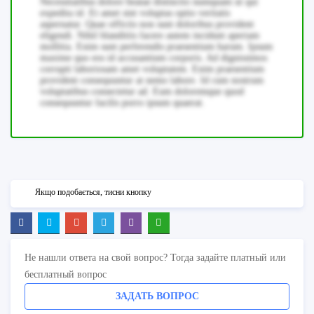
Necessitatibus dolore beatae distinctio numquam ut qui
expedita id. Et amet sint voluptas optio veritatis
aspernatur. Quae officiis non sunt doloribus provident
eligendi. Nihil blanditiis facere autem incidunt aperiam
mollitia. Enim sunt perferendis praesentium harum. Ipsum
maxime quo eos id accusantium corporis. Ad dignissimos
corrupti laboriosam amet voluptatem. Enim praesentium
provident consequuntur at nemo labore. Id cum nostrum
voluptatibus consectetur ad. Eum doloremque quod
consequuntur facilis porro ipsum quaerat.
Якщо подобається, тисни кнопку
Не нашли ответа на свой вопрос? Тогда задайте платный или
бесплатный вопрос
ЗАДАТЬ ВОПРОС