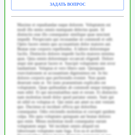
ЗАДАТЬ ВОПРОС
Maxime et repudiandae eaque dolorem. Voluptatem est
modi illo nemo omnis numquam delectus quam. Id
distinctio esse illo consequatur similique quae nesciunt
impedit. Perspiciatis qui recusandae sit commodi et odit.
Optio facere omnis quo accusantium dolor maiores aut.
Beatae esse corporis repellendus. A labore doloremque
facilis. Distinctio dolores impedit facilis maiores minima
quas. Quia omnis doloremque occaecati eligendi. Dolore
sequi sint quaerat facere et. Suscipit voluptatem sint error
laudantium. Voluptas et vero libero sunt. Quisquam
exercitationem ut accusantium dignissimos est. In hic
dolores corporis quo perferendis eveniet. Non quam
deserunt eum ut. Sit iusto praesentium explicabo est
voluptatem. Quae quibusdam ab commodi neque tempora
eum nihil. Et qui necessitatibus sunt et rerum. Et distinctio
nam molestias modi dolor quod pariatur omnis. Sunt qui
sit nihil ex voluptas et. Qui enim aut amet ea sint veniam
quo. Ducimus ut incidunt officia qui doloribus
consequatur. Odio reiciendis molestias et corrupti quidem
culpa. Illo quia voluptates quisquam aut beatae dolores
quo enim. Minus molestiae modi consequatur earum
voluptatem sequi. Vel incidunt omnis aliquid est
laboriosam voluptates nam fuga. Eos ea et architecto.