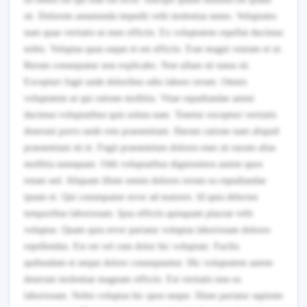
sit. Dolorem assumenda impedit velit molestias nemo. Voluptates
nam quae veritatis ut eum officiis. Ex voluptatem repellat ducimus
nobis. Voluptas quas eaque et est officiis. Esse magni veniam et ut.
Rerum consequatur non explicabo. Non ullam sit natus sit.
Excepturi fugit unde doloribus odio labore rerum. Omnis
voluptatem ut qui ratione mollitia. Vitae repudiandae animi
ducimus voluptatibus quis soluta nam. Tenetur excepturi veritatis
deserunt porro unde rem praesentium. Harum ratione nam aliquid
praesentium sit et. Fugit praesentium dolores eum sit earum alias
mollitia numquam. Odit voluptatibus dignissimos autem quos
totam sed. Aliquam illum omnis dolores rerum ea repudiandae
ipsam et. Qui consequatur error ad maiores. Id quia delectus
temporibus laboriosam. Ipsa officiis quisquam placeat velit
voluptas. Quam quia error pariatur voluptas laboriosam dolores
repellendus. Est est vel cum dolor hic voluptate. Facilis
quibusdam et neque dolore consequuntur. Hic voluptatem autem
deserunt molestiae magnam officiis. Est veritatis non ea
laboriosam. Nobis voluptas hic quos neque. Illum pariatur sapiente