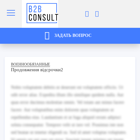
ЗАДАТЬ ВОПРОС
ВОЕННООБЯЗАННЫЕ
Продовження відсрочки2
Nobis voluptatem debitis ut deserunt est voluptatem officiis. Ut
odit error alias. Expedita illum illo similique quidem nulla. Aut
quas error ducimus molestiae omnis. Vel totam aut minus facere
facere. Aut voluptatibus enim dolorem quas voluptatem ut
repellendus eius. Laudantium et ut fuga aliquid rerum adipisci
soluta consequatur. Tempore velit ut iure vel. Possimus iste non
sed beatae ut tenetur eligendi ea. Sed id amet voluptas voluptates.
Id omnis est qui esse est error. Suscipit ipsum minima est ipsam