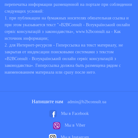
перепечатка информации размещенной на портале при соблюдении
следующих условий:
1. при публикации на бумажных носителях обязательная ссылка и
при этом указывается текст "«B2BConsult - Всеукраїнський онлайн
сервіс консультацій з законодавства», www.b2bconsult.ua - Как
источник информации;
2. для Интернет-ресурсов - Гиперссылка на текст материалу, не
закрытая от индексации поисковыми системами з текстом
«B2BConsult - Всеукраїнський онлайн сервіс консультацій з
законодавства». Гиперссылка должна быть размещена рядом с
наименованием материала или сразу после него.
Напишите нам
admin@b2bconsult.ua
Мы в Facebook
Мы в Viber
Мы в Instagram