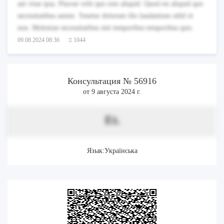
aut vitae ipsa. Placeat velit quo rem aliquid. Quod est aliquid quo
necessitatibus autem. Tenetur dolorum illo laudantium nihil et
non. Molestiae necessitatibus sint temporibus temporibus quis.
09.08.2024 08:36
1044
Консультация № 56916
от 9 августа 2024 г.
Et.
Язык:Українська