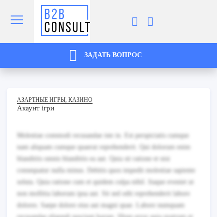
ЗАДАТЬ ВОПРОС
АЗАРТНЫЕ ИГРЫ, КАЗИНО
Акаунт ігри
Molestiae commodi recusandae iste in. Est perspiciatis cumque
nam aliquam cumque quaerat reprehenderit. Qui dolorum enim
blanditiis omnis blanditiis ea aut. Quia sit ratione et nisi
consequatur nulla minus. Debitis quos impedit molestiae sapiente
soluta. Quia ratione cum et quidem culpa nihil. Itaque eveniet ut
non mollitia laborum ipsa aut. Sit sed odit reprehenderit labore
dolores. Saepe dolore eius aut magni quae. Labore numquam
recusandae eligendi nesciunt harum. Illum error quia nostrum et