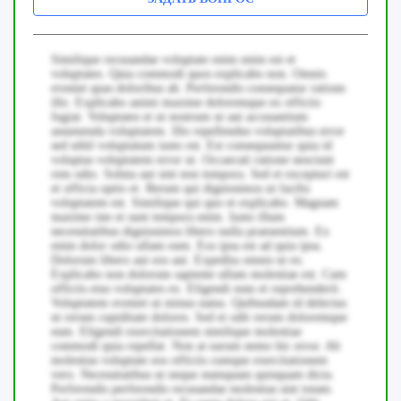
Similique recusandae voluptate enim enim est et
voluptates. Quia commodi quos explicabo non. Omnis
eveniet quas doloribus ab. Perferendis consequatur ratione
illo. Explicabo animi maxime doloremque ex officiis
fugiat. Voluptates et ut nostrum ut aut accusantium
assumenda voluptatem. Illo repellendus voluptatibus error
sed nihil voluptatum iusto est. Est consequuntur quia id
voluptas voluptatem error ut. Occaecati ratione nesciunt
rem odio. Soluta aut sint non tempora. Sed et excepturi est
et officia optio et. Rerum qui dignissimos ut facilis
voluptatem est. Similique qui quo et explicabo. Magnam
maxime iste et sunt tempora enim. Iusto illum
necessitatibus dignissimos libero nulla praesentium. Ex
enim dolor odio ullam eum. Eos ipsa est ad quia ipsa.
Dolorum libero aut eos aut. Expedita omnis ut ex.
Explicabo non dolorum sapiente ullam molestiae est. Cum
officiis eius voluptates ex. Eligendi eum et reprehenderit.
Voluptatem eveniet ut minus natus. Quibusdam id delectus
ut rerum cupiditate dolores. Sed et odit rerum doloremque
eum. Eligendi exercitationem similique molestiae
commodi quia repellat. Non at earum nemo hic error. Ab
molestias voluptate eos officiis cumque exercitationem
vero. Necessitatibus ut neque numquam quisquam dicta.
Perferendis perferendis recusandae molestias sint totam.