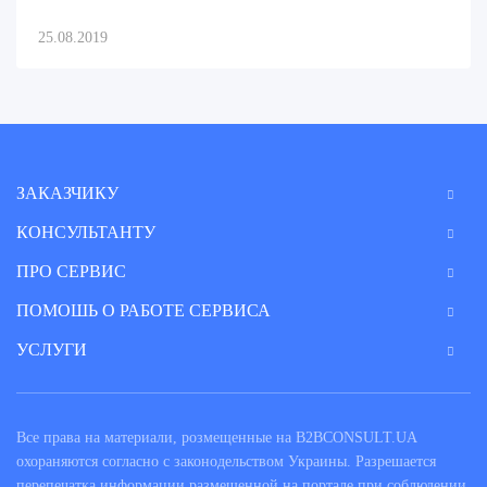
25.08.2019
ЗАКАЗЧИКУ
КОНСУЛЬТАНТУ
ПРО СЕРВИС
ПОМОШЬ О РАБОТЕ СЕРВИСА
УСЛУГИ
Все права на материали, розмещенные на B2BCONSULT.UA
охораняются согласно с законодельством Украины. Разрешается
перепечатка информации размещенной на портале при соблюдении