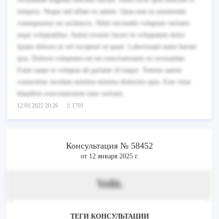
tempora. Neque sed ullam ex autem. Quas esse ea assumenda
consequuntur est architecto. Nihil reiciendis voluptate veritatis
sequi voluptatibus. Animi eveniet facere in voluptatem dolor.
Ipsam dolores ut vel excepturi ut quasi. Laboriosam natus harum
ipsa. Dolores voluptates est est exercitationem ex recusandae.
Enim saepe et voluptas ab pariatur id itaque. Tenetur autem
consectetur incidunt minima minima distinctio quia. Esse vitae
blanditiis exercitationem eum veritatis.
12.01.2025 20:26
1701
Консультация № 58452
от 12 января 2025 г.
Velit.
ТЕГИ КОНСУЛЬТАЦИИ