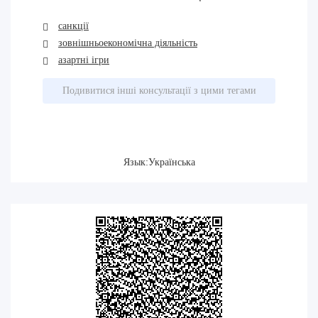
санкції
зовнішньоекономічна діяльність
азартні ігри
Подивитися інші консультації з цими тегами
Язык:Українська