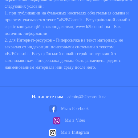
следующих условий:
1. при публикации на бумажных носителях обязательная ссылка и
при этом указывается текст "«B2BConsult - Всеукраїнський онлайн
сервіс консультацій з законодавства», www.b2bconsult.ua - Как
источник информации;
2. для Интернет-ресурсов - Гиперссылка на текст материалу, не
закрытая от индексации поисковыми системами з текстом
«B2BConsult - Всеукраїнський онлайн сервіс консультацій з
законодавства». Гиперссылка должна быть размещена рядом с
наименованием материала или сразу после него.
Напишите нам
admin@b2bconsult.ua
Мы в Facebook
Мы в Viber
Мы в Instagram