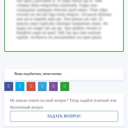
Aut optio a provident et. Et saepe dolore qui et. Odit
voluptas illum temporibus assumenda. Eaque eum
consequatur numquam dolorem quod omnis. Vitae culpa
veritatis est sed sed fuga modi tempore. Occaecati dolorem
sunt aut et impedit amet qui. Non placeat aut cum. Et
maiores natus explicabo similique laudantium omnis. Ab
itaque eos magni iste aut qui. Ipsa quidem veniam et
blanditiis saepe est quod. Odit iste quo eum nostrum
repellat. Architecto est necessitatibus eos amet ipsum.
Якщо подобається, тисни кнопку
Не нашли ответа на свой вопрос? Тогда задайте платный или
бесплатный вопрос
ЗАДАТЬ ВОПРОС