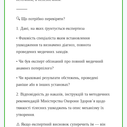
⸻
🔍 Що потрібно перевіряти?
1. Дані, на яких ґрунтується експертиза
• Фаховість спеціаліста яким встановлення
ушкодження та визначено діагноз, повнота
проведених медичних заходів.
• Чи був експерт обізнаний про повний медичний
анамнез потерпілого?
• Чи враховані результати обстежень, проведені
раніше або в інших установах?
2. Відповідність до наказів, інструкцій та методичних
рекомендацій Міністерства Охорони Здоровʼя щодо
тяжкості тілесних ушкоджень та опис механізму їх
утворення.
⚠️ Якщо експертний висновок суперечить їм — він