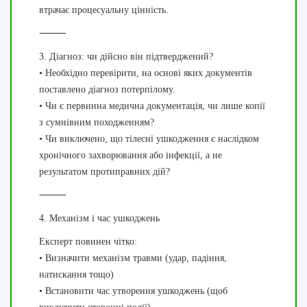
втрачає процесуальну цінність.
⸻
3. Діагноз: чи дійсно він підтверджений?
• Необхідно перевірити, на основі яких документів
поставлено діагноз потерпілому.
• Чи є первинна медична документація, чи лише копії
з сумнівним походженням?
• Чи виключено, що тілесні ушкодження є наслідком
хронічного захворювання або інфекції, а не
результатом протиправних дій?
⸻
4. Механізм і час ушкоджень
Експерт повинен чітко:
• Визначити механізм травми (удар, падіння,
натискання тощо)
• Встановити час утворення ушкоджень (щоб