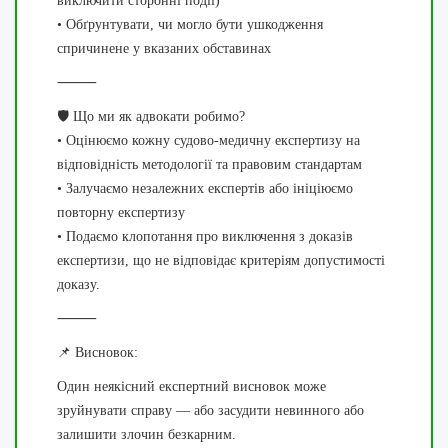
виключити сторонні події)
• Обґрунтувати, чи могло бути ушкодження
спричинене у вказаних обставинах
⸻
🛡️ Що ми як адвокати робимо?
• Оцінюємо кожну судово-медичну експертизу на
відповідність методології та правовим стандартам
• Залучаємо незалежних експертів або ініціюємо
повторну експертизу
• Подаємо клопотання про виключення з доказів
експертизи, що не відповідає критеріям допустимості
доказу.
⸻
📌 Висновок:
Один неякісний експертний висновок може
зруйнувати справу — або засудити невинного або
залишити злочин безкарним.