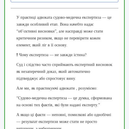
У практиці адвоката судово-медична експертиза — це
завжди особливий етап. Вона начебто надає
“об’єктивні висновки”, але насправді може стати
критичним ризиком, якщо не перевірити кожен
елемент, який ліг в її основу.
❗ Чому експертиза — не завжди істина?
Суд і слідство часто сприймають експертний висновок
як незаперечний доказ, який автоматично
підтверджує або спростовує вину.
Але ми, як практикуючі адвокати , розуміємо:
“Судово-медична експертиза — це думка, сформована
на основі тих фактів, які були надані експерту.”
А якщо ці факти — неповні, помилкові або однобічні
— результат експертизи може стати не просто
неточним, а небезпечним.