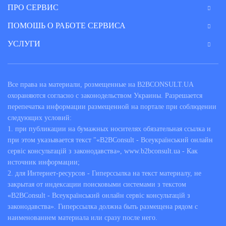
ПРО СЕРВИС
ПОМОШЬ О РАБОТЕ СЕРВИСА
УСЛУГИ
Все права на материали, розмещенные на B2BCONSULT.UA
охораняются согласно с законодельством Украины. Разрешается
перепечатка информации размещенной на портале при соблюдении
следующих условий:
1. при публикации на бумажных носителях обязательная ссылка и
при этом указывается текст "«B2BConsult - Всеукраїнський онлайн
сервіс консультацій з законодавства», www.b2bconsult.ua - Как
источник информации;
2. для Интернет-ресурсов - Гиперссылка на текст материалу, не
закрытая от индексации поисковыми системами з текстом
«B2BConsult - Всеукраїнський онлайн сервіс консультацій з
законодавства». Гиперссылка должна быть размещена рядом с
наименованием материала или сразу после него.