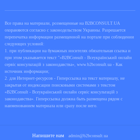
Все права на материали, розмещенные на B2BCONSULT.UA
охораняются согласно с законодельством Украины. Разрешается
перепечатка информации размещенной на портале при соблюдении
следующих условий:
1. при публикации на бумажных носителях обязательная ссылка и
при этом указывается текст "«B2BConsult - Всеукраїнський онлайн
сервіс консультацій з законодавства», www.b2bconsult.ua - Как
источник информации;
2. для Интернет-ресурсов - Гиперссылка на текст материалу, не
закрытая от индексации поисковыми системами з текстом
«B2BConsult - Всеукраїнський онлайн сервіс консультацій з
законодавства». Гиперссылка должна быть размещена рядом с
наименованием материала или сразу после него.
Напишите нам
admin@b2bconsult.ua