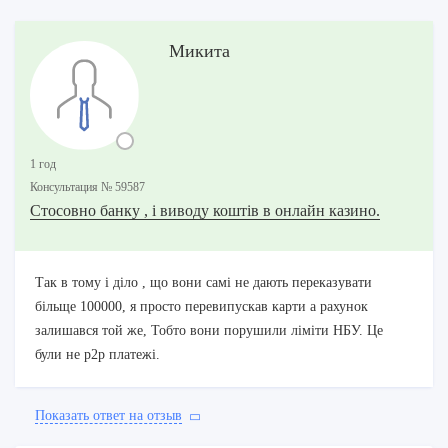
Микита
1 год
Консультация № 59587
Стосовно банку , і виводу коштів в онлайн казино.
Так в тому і діло , що вони самі не дають переказувати
більще 100000, я просто перевипускав карти а рахунок
залишався той же, Тобто вони порушили ліміти НБУ. Це
були не р2р платежі.
Показать ответ на отзыв