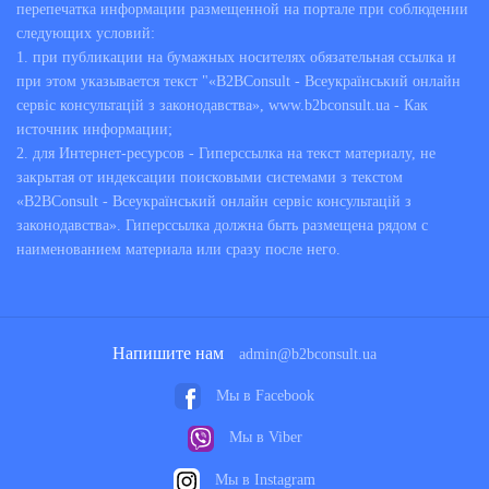
перепечатка информации размещенной на портале при соблюдении
следующих условий:
1. при публикации на бумажных носителях обязательная ссылка и
при этом указывается текст "«B2BConsult - Всеукраїнський онлайн
сервіс консультацій з законодавства», www.b2bconsult.ua - Как
источник информации;
2. для Интернет-ресурсов - Гиперссылка на текст материалу, не
закрытая от индексации поисковыми системами з текстом
«B2BConsult - Всеукраїнський онлайн сервіс консультацій з
законодавства». Гиперссылка должна быть размещена рядом с
наименованием материала или сразу после него.
Напишите нам
admin@b2bconsult.ua
Мы в Facebook
Мы в Viber
Мы в Instagram