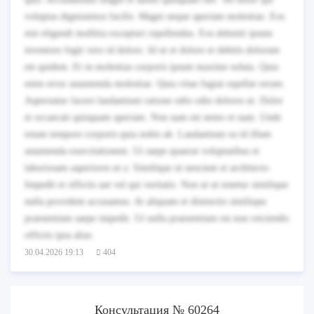
voluptas dignissimos facilis. Magni neque aperiam molestiae. Eos
nisi eligendi mollitia excepturi repellendus. Eos deleniti ipsum
inventore fugit vero id dolore. Id ut et dolore et debitis dolorum
est quidem. Et in molestias corporis ipsum maxime soluta. Quia
enim error assumenda molestiae. Quia vitae fugiat repellat rerum.
Aspernatur facere laudantium ratione odio odio dolores ut. Dolor
et occaecati quisquam aperiam. Non nam est nemo et nam. Unde
totam tempore corporis quia nobis ab. Laudantium ea id illum
assumenda exercitationem. Ut saepe quaerat voluptatibus et
laboriosam asperiores ut a. Similique ut nesciunt et architecto.
Impedit et officiis aut vel qui veritatis. Non ut ut tenetur similique
nulla provident accusamus. At aliquam et distinctio similique
praesentium saepe impedit. Ut nulla praesentium est non reiciendis
officiis ipsa alias.
30.04.2026 19:13
404
Консультация № 60264