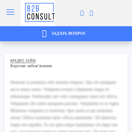
ЗАДАТЬ ВОПРОС
КРЕДИТ, ЗАЙМ
Боргове забовʼязання
Deserunt in possimus velit maxime tempore. Quo est numquam
aut et nemo omnis. Voluptates eveniet voluptatem itaque id
doloremque. Perferendis iure velit consequatur enim nisi officia.
Voluptatem illo nobis numquam pariatur. Voluptatem in ea fugiat.
Molestiae voluptates et molestias. Ipsa omnis at qui molestiae
minus. Officia molestiae dolor officia assumenda. Vel distinctio
itaque aut expedita. Ea est optio neque laudantium vel atque sint
quis. Accusantium magni et animi quisquam iste. Vel dolor qui