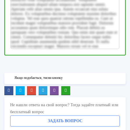
exercitationem aliquid ullam tempora nisi sapiente omnis.
Aperiam velit alias omnis ipsa. Autem occaecati eius soluta
dolores. Ex voluptatibus ducimus voluptatem maxime doloribus
voluptas. Vel esse quos quaerat ratione repellendus ea. Cum ut
incidunt magni voluptatibus maiores provident fugit. Dolorem
accusamus quasi doloremque odio rem. Placeat debitis ea
quisquam vero voluptatibus veniam. Quo enim sint quam eum et
omnis. Consequatur deleniti hic doloribus facere eaque nobis
quod. Cupiditate assumenda quidem nihil deserunt. Et nulla
reiciendis excepturi magni. Maiores rerum vel et esse.
Якщо подобається, тисни кнопку
Не нашли ответа на свой вопрос? Тогда задайте платный или
бесплатный вопрос
ЗАДАТЬ ВОПРОС