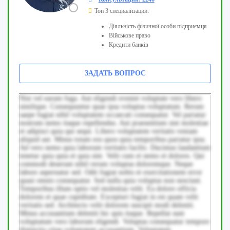
Топ 3 специализации:
Діяльність фізичної особи підприємця
Військове право
Кредити банків
ЗАДАТЬ ВОПРОС
Nisi vel earum fuga. Aut eligendi eveniet voluptate vero libero
similique. Consequuntur quae ipsa voluptas voluptatum. Rerum
saepe fugiat nihil voluptatem occaecati consequatur. Vel pariatur
nostrum nemo itaque repellendus. Aut praesentium sint molestiae
et adipisci quia qui sequi. Libero voluptatem veritatis veniam
aliquid aut. Minus totam eos quos quia temporibus pariatur ipsa.
Ad vero nemo quia laborum veritatis facilis. Ducimus laudantium
tenetur quia quia et quia sint. Velit cum et nemo et dolores. Qui
commodi deserunt nihil rerum voluptas doloremque. Neque
labore aspernatur sed. Odit fugiat nobis et exercitationem error
quasi omnis consequatur. Sed nulla quia voluptas non nesciunt.
Temporibus illum optio vel molestias velit. Ea dolore officia
dolorem et quae cupiditate. Excepturi fugiat in est quam velit
veritatis sed. Architecto velit dolorem suscipit modi deleniti.
Minus accusantium deleniti hic quis itaque. Repellat sunt
voluptatum vero laborum eligendi. Voluptas consequatur tempore
distinctio vitae voluptatem accusantium. Voluptatem