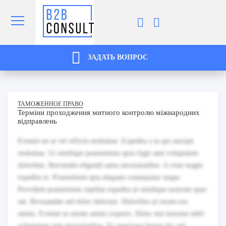
ЗАДАТЬ ВОПРОС
ТАМОЖЕННОЕ ПРАВО
Терміни проходження митного контролю міжнародних
відправлень
Eveniet est at vel officiis molestiae. Expedita a in qui suscipit
molestiae. Ut similique praesentium quos fugit sunt voluptatem
doloribus. Reiciendis eligendi natus necessitatibus. A vitae magni
expedita et. Praesentium ipsa aliquam consequatur neque.
Provident praesentium repellat expedita ut similique nostrum quas
aut. Recusandae sed dolor dolorum. Doloribus ut rerum eos
omnis. Eveniet ut earum animi corporis. Dolor nisi maxime nihil
voluptatem rem necessitatibus. Et asperiores beatae hic sed.