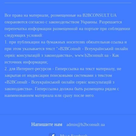
Все права на материали, розмещенные на B2BCONSULT.UA
охораняются согласно с законодельством Украины. Разрешается
перепечатка информации размещенной на портале при соблюдении
следующих условий:
1. при публикации на бумажных носителях обязательная ссылка и
при этом указывается текст "«B2BConsult - Всеукраїнський онлайн
сервіс консультацій з законодавства», www.b2bconsult.ua - Как
источник информации;
2. для Интернет-ресурсов - Гиперссылка на текст материалу, не
закрытая от индексации поисковыми системами з текстом
«B2BConsult - Всеукраїнський онлайн сервіс консультацій з
законодавства». Гиперссылка должна быть размещена рядом с
наименованием материала или сразу после него.
Напишите нам
admin@b2bconsult.ua