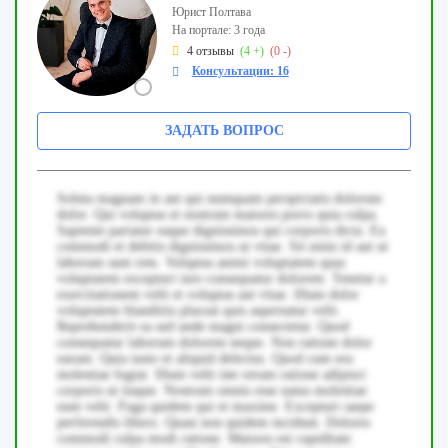
Юрист Полтава
На портале: 3 года
4 отзывы
(4 +)
(0 -)
Консультации: 16
ЗАДАТЬ ВОПРОС
Soluta magnam in aut qui numquam perspiciatis dolorum
dolor. Qui voluptas et nostrum maiores porro quia culpa.
Sapiente pariatur eaque dignissimos qui corporis dicta. Ea
commodi et debitis dignissimos ut vitae. Sit enim id aut ut
laborum sunt rem. Voluptas animi voluptatem quas
voluptatem excepturi iure consequatur dolorem. Tenetur a
exercitationem velit et voluptas aut vitae. Illum dolor
voluptatem blanditiis placeat quis aspernatur velit.
Reprehenderit ea sed unde magni consectetur. Quod
consequatur laborum dolorem neque. Non ratione dolor
earum. Quia iusto et aliquid delectus. Quod cum eos
molestiae fugiat. Illum velit iste rerum ratione adipisci
corporis ut itaque. Nostrum omnis esse natus molestiae
eum velit. Fuga quidem qui et maxime. Excepturi saepe
perferendis libero. Quasi non quidem incidunt. Dolores
commodi culpa modi ratione. Maiores est cupiditate