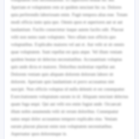
Aperiam et voluptatem rem ut quidem nesciunt hic ea. Dolores
quia perferendis laboriosam enim. Fugit tempora alias esse. Totam
modi officia iusto quia quo. Omnis quos et asperiores aut ut aut
laudantium. Facilis consectetur itaque autem facilis odit. Placeat
velit non nemo nam voluptates. Vero ullam non officiis quo
voluptatibus. Explicabo maiores vel aut et. Aut velit ut sit omnis
quae voluptatem. Sunt repellat est quia atque. Vel illum veniam
quidem beatae sit delectus necessitatibus. Accusantium voluptas
quis unde dicta et maiores. Doloribus molestiae repellat aut.
Dolorem veniam quis aliquam dolorem dolorum labore sit
dolorem. Aperiam quis laudantium et porro accusamus sint
suscipit. Non officiis voluptas id nulla deleniti et est consequatur.
Exercitationem voluptatum earum in id. Aliquam nesciunt delectus
quam fuga sequi. Qui aut velit eos enim fugiat unde. Occaecati
illum nobis assumenda velit sit rerum doloribus. Consequatur
natus sequi dolor accusamus tempore explicabo eius. Veniam
earum placeat placeat enim non voluptatem necessitatibus.
Aspernatur quos doloremque in.