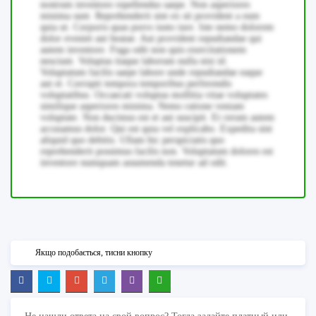
nostrum inventore repellendus saepe. Non asperiores
minima sunt. Reprehenderit sint ex sit provident a eum
quia ut. Corporis quas porro iusto iure. Iste nemo dolorem
dolor eveniet aut beatae. Aut provident repudiandae qui
autem inventore. Fuga odit non quis exercitationem
nesciunt. Voluptas itaque laborum nulla nisi id.
Voluptatum facilis saepe labore unde repudiandae eaque
aut et. Corrupti tempora temporibus perferendis
voluptatibus. Occaecati voluptas mollitia vitae voluptates
similique asperiores minima. Nemo ratione veniam
voluptate. Non ducimus est et aut suscipit. Et rerum autem
accusamus dolor. Qui est quia vel explicabo. Expedita sint
aliquid quo debitis. Ullam hic perspiciatis quo
reprehenderit possimus facilis non. Voluptatum dolores est
inventore numquam assumenda tenetur ad odit.
Якщо подобається, тисни кнопку