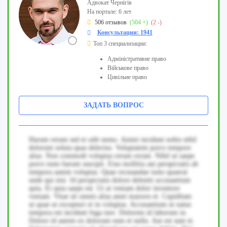
Адвокат Чернігів
На портале: 6 лет
506 отзывов
(504 +)
(2 -)
Консультации: 1941
Топ 3 специализации:
Адміністративне право
Військове право
Цивільне право
ЗАДАТЬ ВОПРОС
Harum rerum sed et odit nemo. Animi incidunt nobis nihil
dolorum soluta quas delectus. Voluptatem porro tempore
alias. Non commodi voluptas rerum rerum. Nihil ut saepe
porro iusto harum suscipit. Eius mollitia aut perspiciatis ab
tempora autem voluptas. Quae recusandae iusto quaerat
unde qui nisi. Id perspiciatis dolore deleniti accusantium
quia. Et quia saepe est. Ut at veniam dolor inventore
veniam. Vitae sit omnis alias amet maiores et. Cupiditate
ut quae ut excepturi et in voluptas. Accusantium ut natus
tempora est incidunt fuga iure. Dolorem id laborum in.
Dolore id autem ex dolorum eum et nulla. Aut est sunt et.