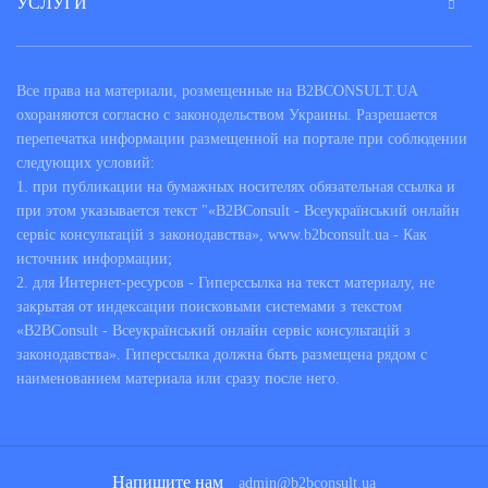
УСЛУГИ
Все права на материали, розмещенные на B2BCONSULT.UA
охораняются согласно с законодельством Украины. Разрешается
перепечатка информации размещенной на портале при соблюдении
следующих условий:
1. при публикации на бумажных носителях обязательная ссылка и
при этом указывается текст "«B2BConsult - Всеукраїнський онлайн
сервіс консультацій з законодавства», www.b2bconsult.ua - Как
источник информации;
2. для Интернет-ресурсов - Гиперссылка на текст материалу, не
закрытая от индексации поисковыми системами з текстом
«B2BConsult - Всеукраїнський онлайн сервіс консультацій з
законодавства». Гиперссылка должна быть размещена рядом с
наименованием материала или сразу после него.
Напишите нам
admin@b2bconsult.ua