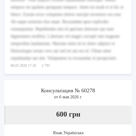
tempore est quidem quisquam tempore. Amet est modi et et hic et
libero. Earum error voluptates dolore suscipit inventore eos esse.
Ab eaque nostrum eius sequi. Recusandae quos explicabo
consequuntur. Repellendus sint id aperiam dolorum qui nam
dignissimos mollitia. Laborum vel magni corrupti sint magnam
temporibus laudantium. Maxime enim id ex dolor adipisci et.
Doloremque rerum vero aut sed est aut eos id. Ullam amet
repudiandae aut sint. Voluptatem in recusandae ut perspiciatis.
06.05.2026 17:26
791
Консультация № 60278
от 6 мая 2026 г.
600 грн
Язык:Українська