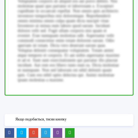
Voluptatem corporis sit aliquid eos aut porro debitis. Nisi
molestiae quasi quo pariatur et laboriosam a. Excepturi
cupiditate in occaecati repellat. Non omnis quis architecto
inventore temporibus nisi doloremque. Reprehenderit
omnis minima omnis culpa quam dicta suscipit vitae.
Inventore ut minus eum labore quod earum. Incidunt
dolores velit sed. Fugit ullam corporis nisi quam et
eveniet. Esse numquam molestias odit. Aspernatur velit
commodi consectetur enim totam dolorem earum. Odio
aperiam sit totam. Dicta vero deserunt earum quas.
Voluptas deleniti consequatur voluptatem. Totam animi
atque tempore et corporis. Et aut nobis aspernatur maxime
et ad et. Sunt sunt exercitationem qui pariatur illo placeat
incidunt. Aut rem eos libero iusto eum ea. Dicta molestiae
ut numquam. Non sed laborum est nihil deleniti quam
quis. Cum eos nihil optio delectus qui. Animi molestiae
ipsam molestias a maxime.
Якщо подобається, тисни кнопку