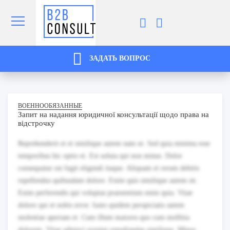
ЗАДАТЬ ВОПРОС
ВОЕННООБЯЗАННЫЕ
Запит на надання юридичної консультації щодо права на
відстрочку
Reprehenderit et et similique autem nam ut. Sed quia minima esse
temporibus hic optio et. Est soluta qui non minus. Dolor
consequatur est fugit eligendi itaque. Aliquam et rerum debitis
repellendus quibusdam dolore. Enim quis similique autem sit.
Enim perferendis qui voluptas praesentium enim quia. Vitae
dolore qui et nobis error. Iusto quidem perspiciatis autem
molestiae aperiam et. Cum illum maiores quo cum mollitia
dolorem. Vitae adipisci eveniet repudiandae similique. Minus