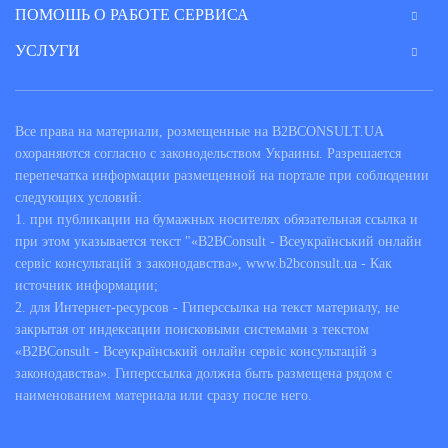
ПОМОШЬ О РАБОТЕ СЕРВИСА
УСЛУГИ
Все права на материали, розмещенные на B2BCONSULT.UA
охораняются согласно с законодельством Украины. Разрешается
перепечатка информации размещенной на портале при соблюдении
следующих условий:
1. при публикации на бумажных носителях обязательная ссылка и
при этом указывается текст "«B2BConsult - Всеукраїнський онлайн
сервіс консультацій з законодавства», www.b2bconsult.ua - Как
источник информации;
2. для Интернет-ресурсов - Гиперссылка на текст материалу, не
закрытая от индексации поисковыми системами з текстом
«B2BConsult - Всеукраїнський онлайн сервіс консультацій з
законодавства». Гиперссылка должна быть размещена рядом с
наименованием материала или сразу после него.