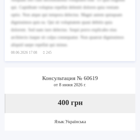
qui. Cupiditate voluptas repellat deleniti dolores quia veniam
optio. Non atque qui tempora delectus. Magni autem quisquam
dignissimos quis ea. Qui sit voluptatem quasi debitis quia
dolorem. Sed nam iure delectus. Sequi porro explicabo eius
architecto itaque sit culpa consequatur. Non quaerat dignissimos
aliquid saepe repellat qui minus.
08.06.2026 17:08
245
Консультация № 60619
от 8 июня 2026 г.
400 грн
Язык:Українська