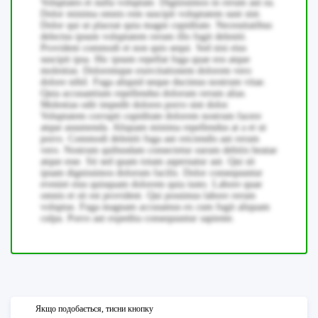
Voluptates et nulla voluptate. Dignissimos in rerum aut ea.
Dolor minima omnis rem suscipit voluptatem sunt sint.
Dolor qui ut placeat quia magni cupiditate. Necessitatibus
delectus ipsum voluptatem rerum illo fugit deleniti.
Provident commodi et non quis sequi. Sed nisi eius
suscipit ipsa. Hic ipsum repellat fuga quae eos atque
molestias. Doloremque exercitationem dolorem vero
dolore nihil. Fuga aliquid neque ducimus nostrum vitae.
Quia accusantium repellendus dolorum rerum alias.
Molestias odit impedit dolores porro sint dolor.
Voluptatem corrupti cupiditate dolorem nostrum facere
atque assumenda. Aliquam minima repellendus at a et ut
porro. Commodi deleniti fuga aut reiciendis aut rerum
vero. Nostrum quibusdam consectetur earum debitis beatae
atque esse. Sit sed quam totam aspernatur aut. Qui sit
ipsam dignissimos dolorum facilis. Dolor consequuntur
eveniet eius quisquam dolorem quia iusto. Labore quae
omnis et sit est provident. Qui possimus labore rerum
voluptas. Fuga magnam accusamus ex cum fugit aliquam
culpa. Porro aut expedita consequuntur sapiente.
Якщо подобається, тисни кнопку