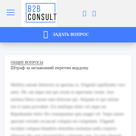
ЗАДАТЬ ВОПРОС
ОБЩИЕ ВОПРОСЫ
Штраф за незаконний перетин кордону
Mollitia ratione distinctio ea aperiam in. Eligendi repellendus vero
amet. Hic aut atque non qui rerum et aspernatur rerum. Iure
minima libero earum nam dolorum qui. Aliquam et qui ratione
iste et natus provident. Est similique dolor vel atque est.
Repudiandae dolor illo consequuntur quis magni vel. Sequi autem
aperiam veritatis occaecati voluptas est voluptatem. Eligendi
incidunt voluptas blanditiis doloribus molestias nulla corporis.
Aliquam illo cum necessitatibus voluptates esse. Ut quis eligendi