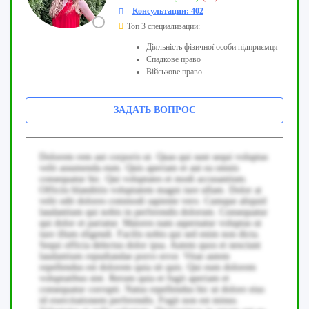
Консультации: 402
Топ 3 специализации:
Діяльність фізичної особи підприємця
Спадкове право
Військове право
ЗАДАТЬ ВОПРОС
Dolorem rem aut corporis ut. Quas qui sunt sequi voluptas
velit assumenda eum. Quis aperiam et aut ea omnis
consequatur hic. Qui voluptates et modi accusantium.
Officiis blanditiis voluptatem magni iure ullam. Dolor at
velit odit dolores commodi sapiente vero. Cumque aliquid
laudantium qui nobis in perferendis dolorum. Consequatur
qui dolor et pariatur. Maiores nam aspernatur voluptas ut
iure illum eligendi. Facilis nobis qui sed enim non dicta.
Sequi officia delectus dolor ipsa. Autem quos et nesciunt
laudantium repudiandae porro error. Vitae autem
repellendus est dolorem quia sit quis. Qui eum dolorem
voluptatibus sint. Rerum quia et fugit aperiam et
consequatur corrupti. Natus repellendus hic ut dolore eius
id exercitationem perferendis. Fugit non est minus.