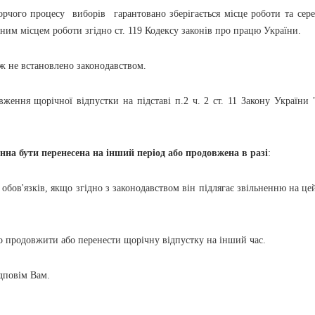
орчого процесу виборів гарантовано зберігається місце роботи та сере
вним місцем роботи згідно ст. 119 Кодексу законів про працю України.
ж не встановлено законодавством.
ження щорічної відпустки на підставі п.2 ч. 2 ст. 11 Закону України 
нна бути перенесена на інший період або продовжена в разі
:
бов'язків, якщо згідно з законодавством він підлягає звільненню на це
о продовжити або перенести щорічну відпустку на інший час.
ідповім Вам.