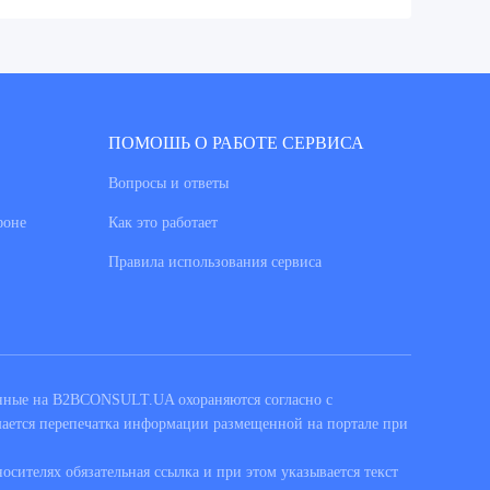
ПОМОШЬ О РАБОТЕ СЕРВИСА
Вопросы и ответы
фоне
Как это работает
Правила использования сервиса
енные на B2BCONSULT.UA охораняются согласно с
шается перепечатка информации размещенной на портале при
сителях обязательная ссылка и при этом указывается текст