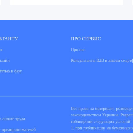
ЬТАНТУ
ПРО СЕРВИС
я
Про нас
нлайн
Консультанты В2В в вашем смарт
татью в базу
Все права на материали, розмещ
законодельством Украины. Разре
 оплате труда
соблюдении следующих условий:
1. при публикации на бумажных но
т предпринимателей