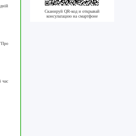
дній
Сканируй QR-код и открывай
консультацию на смартфоне
"Про
й час