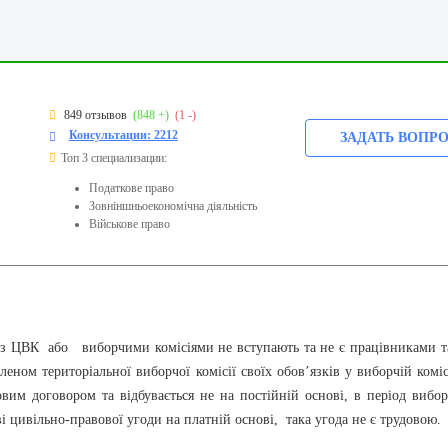
849 отзывов
(848 +)
(1 -)
Консультации: 2212
ЗАДАТЬ ВОПР
Топ 3 специализации:
Податкове право
Зовніншньоекономічна діяльність
Військове право
і з ЦВК або виборчими комісіями не вступають та не є працівниками т
ном територіальної виборчої комісії своїх обов’язків у виборчій коміс
овим договором та відбувається не на постійній основі, в період вибо
і цивільно-правової угоди на платній основі, така угода не є трудовою.