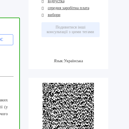
відпустка
середня заробітна плата
вибори
Подивитися інші
консультації з цими тегами
ОС
Язык:Українська
аких
ії (у
рчого