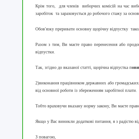
Крім того, для членів виборчих комісій на час виб
заробіток та зараховується до робочого стажу за осно
Обов'язку преривати основну щорічну відпустку тако
Разом з тим, Ви маєте право перенесення або продов
відпустки.
Так, згідно до вказаної статті, щорічна відпустка п
ови
2)виконання працівником державних або громадських о
від основної роботи із збереженням заробітної плати.
Тобто враховучи вказану норму закону, Ви маєте прав
Якщо у Вас виникли додаткові питання, я з радістю в
З повагою,