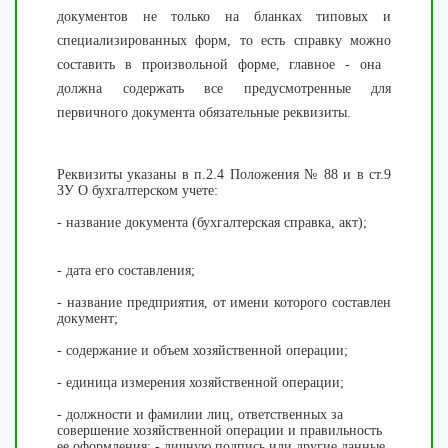
документов не только на бланках типовых и
специализированных форм, то есть справку можно
составить в произвольной форме, главное - она ​​
должна содержать все предусмотренные для
первичного документа обязательные реквизиты.
Реквизиты указаны в п.2.4 Положения № 88 и в ст.9
ЗУ О бухгалтерском учете:
-
название документа (бухгалтерская справка, акт);
-
дата
его составления;
- название
предприятия
,
от
имени
которого
составлен
документ;
- содержание и
объем
хозяйственной
операции
;
-
единица
измерения
хозяйственной
операции
;
- должности
и
фамилии
лиц
, ответственных за
совершение
хозяйственной
операции
и
правильность
ее оформления;
-
личную подпись или
другие
данные
,