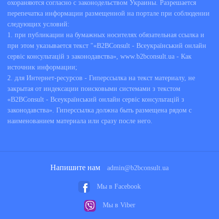
охораняются согласно с законодельством Украины. Разрешается
перепечатка информации размещенной на портале при соблюдении
следующих условий:
1. при публикации на бумажных носителях обязательная ссылка и
при этом указывается текст "«B2BConsult - Всеукраїнський онлайн
сервіс консультацій з законодавства», www.b2bconsult.ua - Как
источник информации;
2. для Интернет-ресурсов - Гиперссылка на текст материалу, не
закрытая от индексации поисковыми системами з текстом
«B2BConsult - Всеукраїнський онлайн сервіс консультацій з
законодавства». Гиперссылка должна быть размещена рядом с
наименованием материала или сразу после него.
Напишите нам
admin@b2bconsult.ua
Мы в Facebook
Мы в Viber