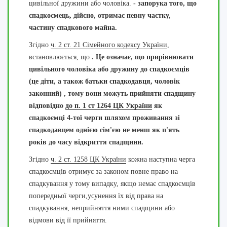
цивільної дружини або чоловіка.
- запорука того, що
спадкоємець, дійсно, отримає певну частку,
частину спадкового майна.
Згідно
ч. 2 ст. 21 Сімейного кодексу України
,
встановлюється, що
. Це означає, що прирівнювати
цивільного чоловіка або дружину до спадкоємців
(це діти, а також батьки спадкодавця, чоловік
законний)
, тому вони можуть прийняти спадщину
відповідно
до п. 1 ст 1264 ЦК України
як
спадкоємці 4-тої черги шляхом проживання зі
спадкодавцем однією сім'єю не менш як п'ять
років до часу відкриття спадщини.
Згідно
ч. 2 ст. 1258 ЦК України
кожна наступна черга
спадкоємців отримує за законом повне право на
спадкування у тому випадку, якщо немає спадкоємців
попередньої черги,усунення їх від права на
спадкування, неприйняття ними спадщини або
відмови від її прийняття.