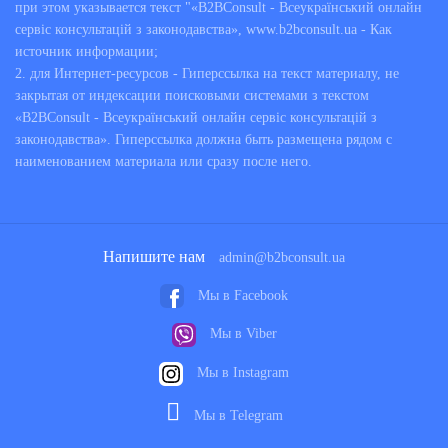
при этом указывается текст "«B2BConsult - Всеукраїнський онлайн
сервіс консультацій з законодавства», www.b2bconsult.ua - Как
источник информации;
2. для Интернет-ресурсов - Гиперссылка на текст материалу, не
закрытая от индексации поисковыми системами з текстом
«B2BConsult - Всеукраїнський онлайн сервіс консультацій з
законодавства». Гиперссылка должна быть размещена рядом с
наименованием материала или сразу после него.
Напишите нам
admin@b2bconsult.ua
Мы в Facebook
Мы в Viber
Мы в Instagram
Мы в Telegram