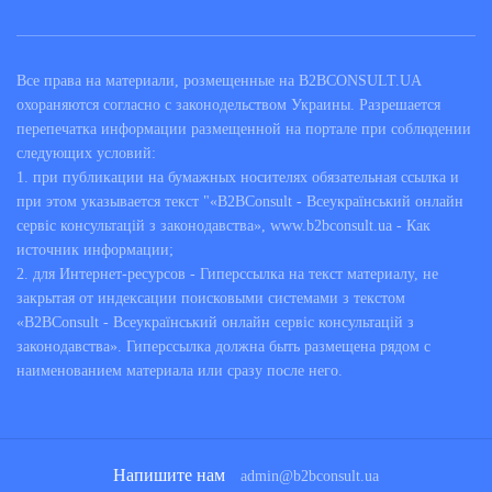
Все права на материали, розмещенные на B2BCONSULT.UA
охораняются согласно с законодельством Украины. Разрешается
перепечатка информации размещенной на портале при соблюдении
следующих условий:
1. при публикации на бумажных носителях обязательная ссылка и
при этом указывается текст "«B2BConsult - Всеукраїнський онлайн
сервіс консультацій з законодавства», www.b2bconsult.ua - Как
источник информации;
2. для Интернет-ресурсов - Гиперссылка на текст материалу, не
закрытая от индексации поисковыми системами з текстом
«B2BConsult - Всеукраїнський онлайн сервіс консультацій з
законодавства». Гиперссылка должна быть размещена рядом с
наименованием материала или сразу после него.
Напишите нам
admin@b2bconsult.ua