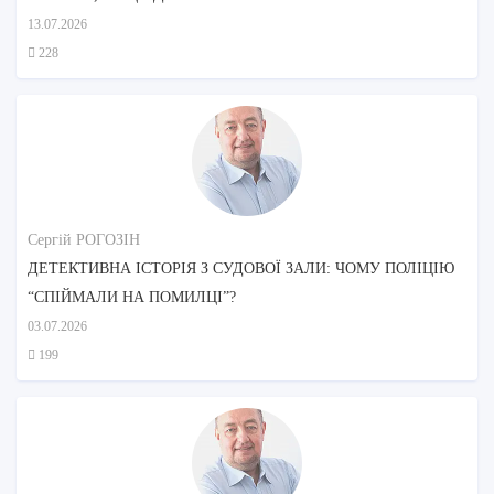
ДОГЛЯДУ?
13.07.2026
228
Сергій РОГОЗІН
ДЕТЕКТИВНА ІСТОРІЯ З СУДОВОЇ ЗАЛИ: ЧОМУ ПОЛІЦІЮ
“СПІЙМАЛИ НА ПОМИЛЦІ”?
03.07.2026
199