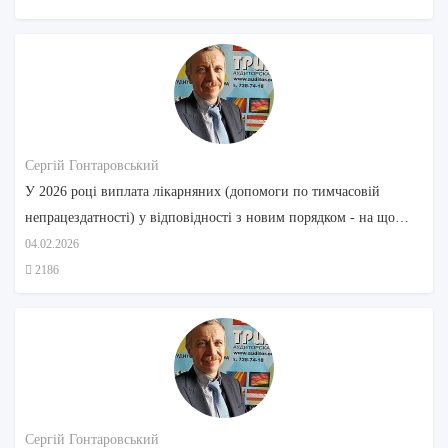
Сергій Гонтаровський
У 2026 році виплата лікарняних (допомоги по тимчасовій
непрацездатності) у відповідності з новим порядком - на що
звернути увагу
04.02.2026
2186
Сергій Гонтаровський