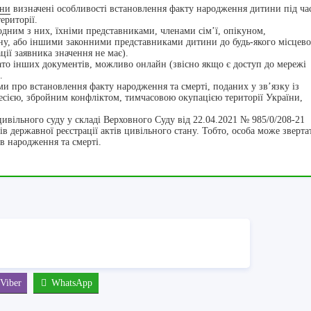
їни
визначені особливості встановлення факту народження дитини під час
ериторії.
одним з них, їхніми представниками, членами сім’ї, опікуном,
ину, або іншими законними представниками дитини до будь-якого місцево
ії заявника значення не має).
гато інших документів, можливо онлайн (звісно якщо є доступ до мережі
.
ми про встановлення факту народження та смерті, поданих у зв’язку із
сією, збройним конфліктом, тимчасовою окупацією території України,
ивільного суду у складі Верховного Суду від 22.04.2021 № 985/0/208-21
 державної реєстрації актів цивільного стану. Тобто, особа може зверта
в народження та смерті.
Viber
WhatsApp