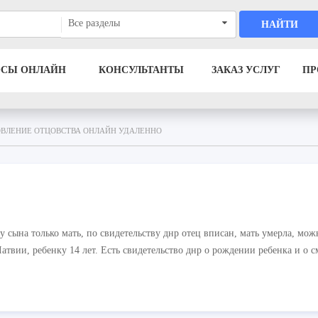
Все разделы
НАЙТИ
ОСЫ ОНЛАЙН
КОНСУЛЬТАНТЫ
ЗАКАЗ УСЛУГ
ПР
ВЛЕНИЕ ОТЦОВСТВА ОНЛАЙН УДАЛЕННО
у сына только мать, по свидетельству днр отец вписан, мать умерла, мож
атвии, ребенку 14 лет. Есть свидетельство днр о рождении ребенка и о с