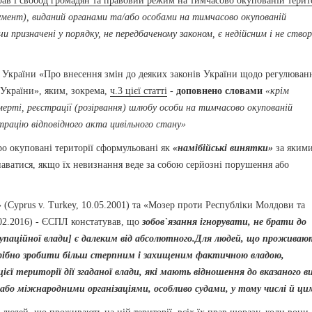
рав і свобод громадян та правовий режим на тимчасово окупованій терит
умент), виданий органами та/або особами на тимчасово окупованій
чи призначені у порядку, не передбаченому законом, є недійсним і не ство
н України «Про внесення змін до деяких законів України щодо регулюван
України», яким, зокрема,
ч.3 цієї статті
-
доповнено словами
«крім
ті, реєстрації (розірвання) шлюбу особи на тимчасово окупованій
трацію відповідного акта цивільного стану»
о окуповані території сформульовані як
«намібійські винятки»
за якими
аватися, якщо їх невизнання веде за собою серйозні порушення або
 (Cyprus v. Turkey, 10.05.2001) та «Мозер проти Республіки Молдови та
3.02.2016) - ЄСПЛ констатував, що
зобов`язання ігнорувати, не брати до
купаційної влади] є далеким від абсолютного.
Для людей, що проживаю
рібно зробити більш стерпним і захищеним фактичною владою,
ієї території дії згаданої влади, які мають відношення до вказаного в
бо міжнародними організаціями, особливо судами, у тому числі й ци