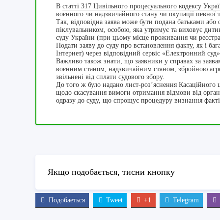
В
статті 317 Цивільного процесуального кодексу Укра
воєнного чи надзвичайного стану чи окупації певної т
Так, відповідна заява може бути подана батьками або 
піклувальником, особою, яка утримує та виховує дит
суду України (при цьому місце проживання чи реєстрац
Подати заяву до суду про встановлення факту, як і ба
Інтернет) через відповідний сервіс «Електронний суд»
Важливо також знати, що заявники у справах за заява
воєнним станом, надзвичайним станом, збройною агре
звільнені від сплати судового збору.
До того ж було надано лист-роз’яснення Касаційного ц
щодо скасування вимоги отримання відмови від органів
одразу до суду, що спрощує процедуру визнання факті
Якщо подобається, тисни кнопку
Подобаеться
Tweet
+1
Telegram