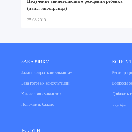
Получение свидетельства о рождении ребенка
(папы-иностранца)
25.08.2019
ЗАКАЗЧИКУ
КОНСУЛ
Задать вопрос консультантам
Регистраци
База готовых консультаций
Вопросы о
Каталог консультантов
Добавить с
Пополнить баланс
Тарифы
УСЛУГИ