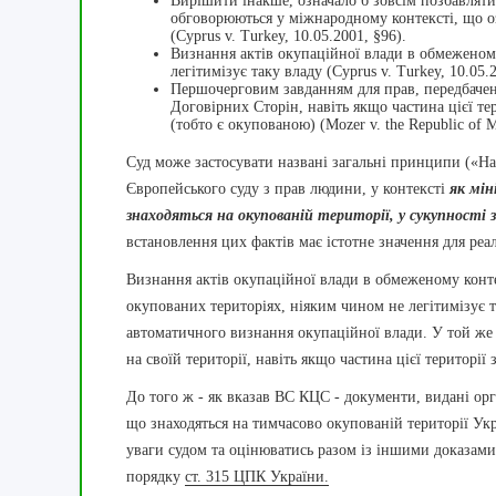
Вирішити інакше, означало б зовсім позбавляти
обговорюються у міжнародному контексті, що озн
(Cyprus v. Turkey, 10.05.2001, §96).
Визнання актів окупаційної влади в обмеженом
легітимізує таку владу (Cyprus v. Turkey, 10.05.2
Першочерговим завданням для прав, передбачени
Договірних Сторін, навіть якщо частина цієї т
(тобто є окупованою) (Mozer v. the Republic of M
Суд може застосувати названі загальні принципи («Н
Європейського суду з прав людини, у контексті
як мін
знаходяться на окупованій території, у сукупності
встановлення цих фактів має істотне значення для реа
Визнання актів окупаційної влади в обмеженому конте
окупованих територіях, ніяким чином не легітимізує 
автоматичного визнання окупаційної влади. У той же
на своїй території, навіть якщо частина цієї територі
До того ж - як вказав ВС КЦС - документи, видані орг
що знаходяться на тимчасово окупованій території Ук
уваги судом та оцінюватись разом із іншими доказами в
порядку
ст. 315 ЦПК України.