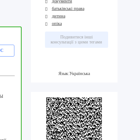
документи
батьківські права
дитина
опіка
Подивитися інші
консультації з цими тегами
ОС
Язык:Українська
ТЫ