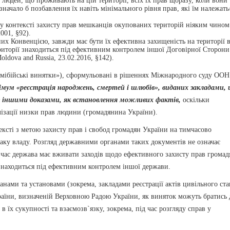
 людей, що проживають на цій території, всіх їх прав щоразу, коли вони
ачало б позбавлення їх навіть мінімального рівня прав, які їм належать
у контексті захисту прав мешканців окупованих територій ніяким чином
001, §92).
х Конвенцією, завжди має бути їх ефективна захищеність на території в
ериторії знаходиться під ефективним контролем іншої Договірної Сторони
oldova and Russia, 23.02.2016, §142).
амібійські винятки»), сформульовані в рішеннях Міжнародного суду ООН
імум «реєстрація народжень, смертей і шлюбів», виданих закладами,
 з іншими доказами, як встановлення можливих фактів,
оскільки
лізації низки прав людини (громадянина України).
ксті з метою захисту прав і свобод громадян України на тимчасово
таку владу. Розгляд державними органами таких документів не означає
 час держава має вживати заходів щодо ефективного захисту прав громад
ї знаходиться під ефективним контролем іншої держави.
анами та установами (зокрема, закладами реєстрації актів цивільного ста
раїни, визначеній Верховною Радою України, як виняток можуть братись 
 їх сукупності та взаємозв`язку, зокрема, під час розгляду справ у