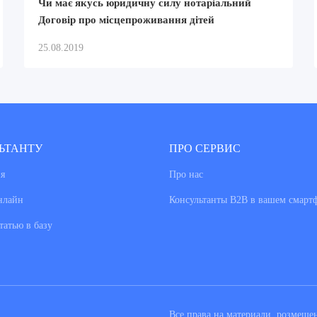
Чи має якусь юридичну силу нотаріальний
Договір про місцепроживання дітей
25.08.2019
ЬТАНТУ
ПРО СЕРВИС
я
Про нас
нлайн
Консультанты В2В в вашем смарт
татью в базу
Все права на материали, розмещ