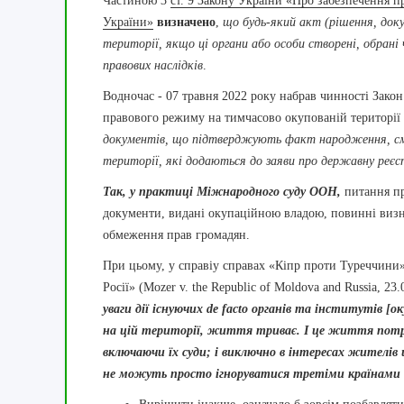
Частиною 3
ст. 9 Закону України «Про забезпечення п
України»
визначено
,
що будь-який акт (рішення, док
території, якщо ці органи або особи створені, обрані 
правових наслідків
.
Водночас - 07 травня 2022 року набрав чинності Зако
правового режиму на тимчасово окупованій території 
документів, що підтверджують факт народження, смер
території, які додаються до заяви про державну реєс
Так, у практиці Міжнародного суду ООН,
питання пр
документи, видані окупаційною владою, повинні визн
обмеження прав громадян.
При цьому, у справіу справах «Кіпр проти Туреччини»
Росії» (Mozer v. the Republic of Moldova and Russia, 2
уваги дії існуючих de facto органів та інститутів [о
на цій території, життя триває. І це життя пот
включаючи їх суди; і виключно в інтересах жителів ц
не можуть просто ігноруватися третіми країнами а