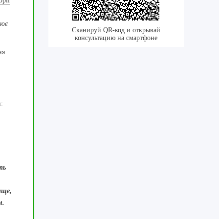
орії
рює
Сканируй QR-код и открывай
консультацию на смартфоне
ня
:
ть
ище,
м.