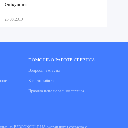
Опікунство
25.08.2019
ПОМОШЬ О РАБОТЕ СЕРВИСА
Вопросы и ответы
фоне
Как это работает
Правила использования сервиса
енные на B2BCONSULT.UA охораняются согласно с