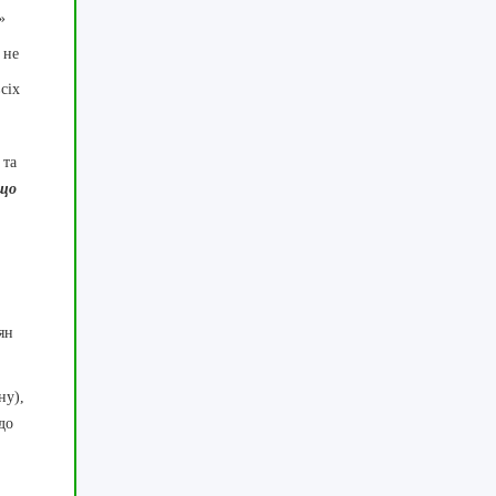
»
 не
сіх
 та
 що
ян
ну),
до