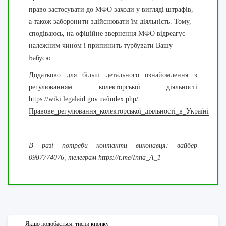
право застосувати до МФО заходи у вигляді штрафів,
а також заборонити здійснювати їм діяльність. Тому,
сподіваюсь, на офіційне звернення МФО відреагує
належним чином і припинить турбувати Вашу
Бабусю.
Додатково для більш детального ознайомлення з
регулюванням колекторської діяльності
https://wiki.legalaid.gov.ua/index.php/
Правове_регулювання_колекторської_діяльності_в_Україні
В разі потреби контакти виконавця: вайбер
0987774076, телеграм https://t.me/Inna_A_1
Якщо подобається, тисни кнопку