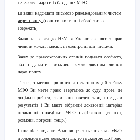
телефону і адреси із баз даних МФО.
Ці заяви надсилати письмово рекомендованим листом
через пошту
. (
поштові квитанції обов’язково
збережіть).
Заяви та скарги до НБУ та Уповноваженого з прав
людини можна надсилати електронними листами.
Заяву до правоохоронних органів подавати особисто,
або надсилати письмово рекомендованим листом
через пошту.
Також, з метою припинення незаконних дій з боку
МФО Ви маєте право звертатись до суду, проте, це
доцільно робити, коли вищенаведені заходи не дали
результатів і Ви маєте зібраний доказовий матеріал
незаконної поведінки МФО (зафіксовані дзвінки,
розмови, погрози, тощо.)
Якщо після подання Вами вищезазначених заяв МФО
продовжить свої незаконні дії, то за скаргою НБУ має