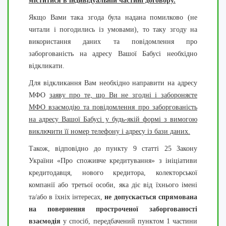
міститися в індивідуальній частині договору.
Якщо Вами така згода була надана помилково (не
читали і погодились із умовами), то таку згоду на
використання даних та повідомлення про
заборгованість на адресу Вашої Бабусі необхідно
відкликати.
Для відкликання Вам необхідно направити на адресу
МФО
заяву про те, що Ви не згодні і забороняєте
МФО взаємодію та повідомлення про заборгованість
на адресу Вашої Бабусі у будь-якій формі з вимогою
виключити її номер телефону і адресу із бази даних.
Також, відповідно до пункту 9 статті 25 Закону
України «Про споживче кредитування» з ініціативи
кредитодавця, нового кредитора, колекторської
компанії або третьої особи, яка діє від їхнього імені
та/або в їхніх інтересах,
не допускається спрямована
на повернення простроченої заборгованості
взаємодія
у спосіб, передбачений пунктом 1 частини