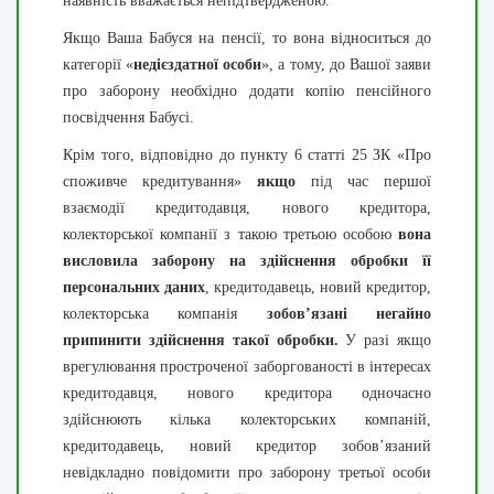
наявність вважається непідтвердженою.
Якщо Ваша Бабуся на пенсії, то вона відноситься до
категорії «
недієздатної особи
», а тому, до Вашої заяви
про заборону необхідно додати копію пенсійного
посвідчення Бабусі.
Крім того, відповідно до пункту 6 статті 25 ЗК «Про
споживче кредитування»
якщо
під час першої
взаємодії кредитодавця, нового кредитора,
колекторської компанії з такою третьою особою
вона
висловила заборону на здійснення обробки її
персональних даних
, кредитодавець, новий кредитор,
колекторська компанія
зобов’язані негайно
припинити здійснення такої обробки.
У разі якщо
врегулювання простроченої заборгованості в інтересах
кредитодавця, нового кредитора одночасно
здійснюють кілька колекторських компаній,
кредитодавець, новий кредитор зобов’язаний
невідкладно повідомити про заборону третьої особи