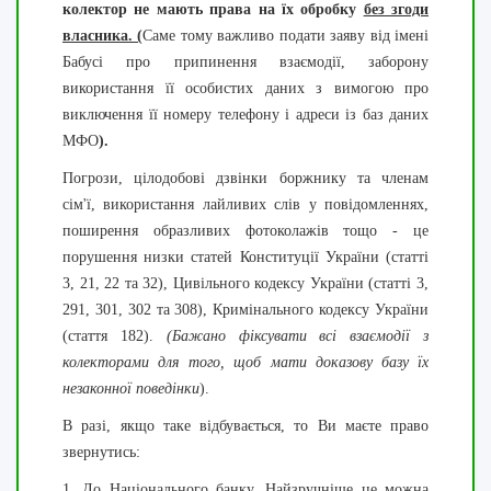
колектор не мають права на їх обробку
без згоди
власника. (
Саме тому важливо подати заяву від імені
Бабусі про припинення взаємодії, заборону
використання її особистих даних з вимогою про
виключення її номеру телефону і адреси із баз даних
МФО
).
Погрози, цілодобові дзвінки боржнику та членам
сім'ї, використання лайливих слів у повідомленнях,
поширення образливих фотоколажів тощо - це
порушення низки статей Конституції України (статті
3, 21, 22 та 32), Цивільного кодексу України (статті 3,
291, 301, 302 та 308), Кримінального кодексу України
(стаття 182).
(Бажано фіксувати всі взаємодії з
колекторами для того, щоб мати доказову базу їх
незаконної поведінки
).
В разі, якщо таке відбувається, то Ви маєте право
звернутись:
1. До Національного банку. Найзручніше це можна