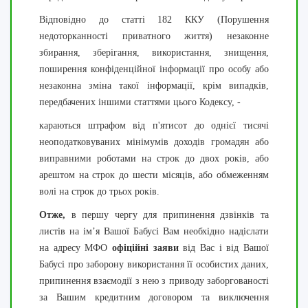
Відповідно до статті 182 ККУ (Порушення
недоторканності приватного життя) незаконне
збирання, зберігання, використання, знищення,
поширення конфіденційної інформації про особу або
незаконна зміна такої інформації, крім випадків,
передбачених іншими статтями цього Кодексу, -
караються штрафом від п'ятисот до однієї тисячі
неоподатковуваних мінімумів доходів громадян або
виправними роботами на строк до двох років, або
арештом на строк до шести місяців, або обмеженням
волі на строк до трьох років.
Отже,
в першу чергу для припинення дзвінків та
листів на ім’я Вашої Бабусі Вам необхідно надіслати
на адресу МФО
офіційні заяви
від Вас і від Вашої
Бабусі про заборону використання її особистих даних,
припинення взаємодії з нею з приводу заборгованості
за Вашим кредитним договором та виключення