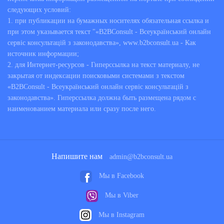
следующих условий:
1. при публикации на бумажных носителях обязательная ссылка и
при этом указывается текст "«B2BConsult - Всеукраїнський онлайн
сервіс консультацій з законодавства», www.b2bconsult.ua - Как
источник информации;
2. для Интернет-ресурсов - Гиперссылка на текст материалу, не
закрытая от индексации поисковыми системами з текстом
«B2BConsult - Всеукраїнський онлайн сервіс консультацій з
законодавства». Гиперссылка должна быть размещена рядом с
наименованием материала или сразу после него.
Напишите нам
admin@b2bconsult.ua
Мы в Facebook
Мы в Viber
Мы в Instagram