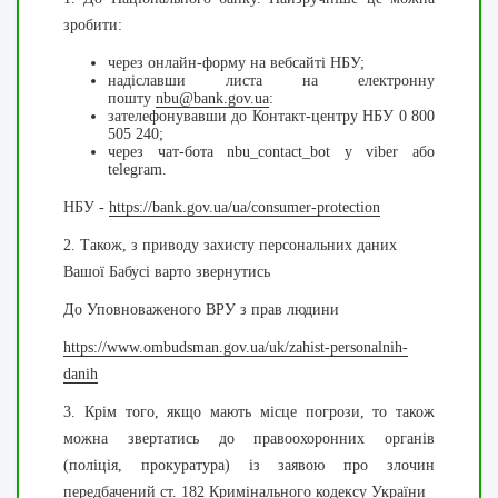
зробити:
через онлайн-форму на вебсайті НБУ;
надіславши листа на електронну
пошту
nbu@bank.gov.ua
:
зателефонувавши до Контакт-центру НБУ 0 800
505 240;
через чат-бота nbu_contact_bot у viber або
telegram.
НБУ -
https://bank.gov.ua/ua/consumer-protection
2. Також, з приводу захисту персональних даних
Вашої Бабусі варто звернутись
До Уповноваженого ВРУ з прав людини
https://www.ombudsman.gov.ua/uk/zahist-personalnih-
danih
3. Крім того, якщо мають місце погрози, то також
можна звертатись до правоохоронних органів
(поліція, прокуратура) із заявою про злочин
передбачений ст. 182 Кримінального кодексу України