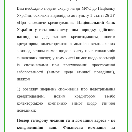
Вам необхідно подати скаргу на дії МФО до Нацбанку
України, оскільки відповідно до пункту 1 статті 26 ЗУ
«Про споживче кредитування»
Національний банк
України у встановленому ним порядку здійснює
нагляд
за додержанням кредитодавцем, новим
кредитором, колекторською компанією встановлених
законодавством вимог щодо захисту прав споживачів
фінансових послуг, у тому числі вимог щодо взаємодії
із споживачами при врегулюванні простроченої
заборгованості (вимог щодо етичної поведінки),
шляхом:
1) розгляду звернень споживачів про недотримання
кредитодавцем, новим кредитором та/або
колекторською компанією вимог щодо етичної
поведінки;
Номер телефону людини та її домашня адреса - це
конфіденційні дані. Фінансова компанія та