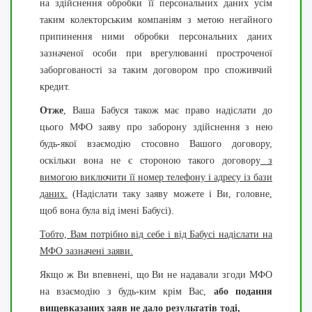
на здійснення обробки її персональних даних усім
таким колекторським компаніям з метою негайного
припинення ними обробки персональних даних
зазначеної особи при врегулюванні простроченої
заборгованості за таким договором про споживчий
кредит.
Отже
, Ваша Бабуся також має право надіслати до
цього МФО заяву про заборону здійснення з нею
будь-якої взаємодію стосовно Вашого договору,
оскільки вона не є стороною такого договору
з
вимогою виключити її номер телефону і адресу із бази
даних.
(Надіслати таку заяву можете і Ви, головне,
щоб вона була від імені Бабусі).
Тобто, Вам потрібно від себе і від Бабусі надіслати на
МФО зазначені заяви.
Якщо ж Ви впевнені, що Ви не надавали згоди МФО
на взаємодію з будь-ким крім Вас,
або подання
вищевказаних заяв не дало результатів тоді,