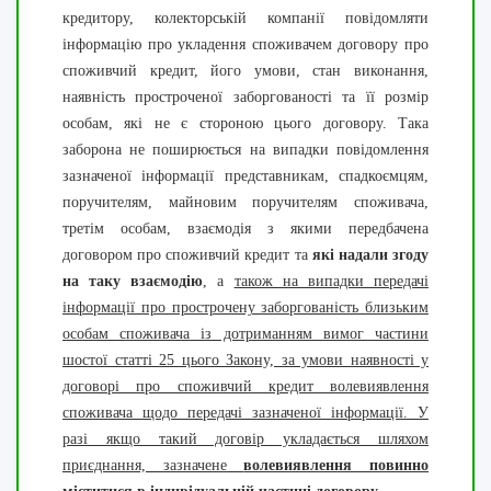
кредитору, колекторській компанії повідомляти
інформацію про укладення споживачем договору про
споживчий кредит, його умови, стан виконання,
наявність простроченої заборгованості та її розмір
особам, які не є стороною цього договору. Така
заборона не поширюється на випадки повідомлення
зазначеної інформації представникам, спадкоємцям,
поручителям, майновим поручителям споживача,
третім особам, взаємодія з якими передбачена
договором про споживчий кредит та
які надали згоду
на таку взаємодію
, а
також на випадки передачі
інформації про прострочену заборгованість близьким
особам споживача із дотриманням вимог частини
шостої статті 25 цього Закону, за умови наявності у
договорі про споживчий кредит волевиявлення
споживача щодо передачі зазначеної інформації. У
разі якщо такий договір укладається шляхом
приєднання, зазначене
волевиявлення повинно