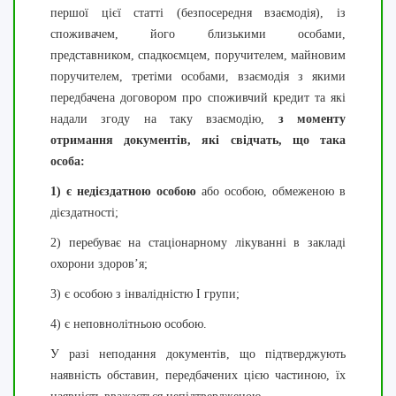
першої цієї статті (безпосередня взаємодія), із
споживачем, його близькими особами,
представником, спадкоємцем, поручителем, майновим
поручителем, третіми особами, взаємодія з якими
передбачена договором про споживчий кредит та які
надали згоду на таку взаємодію,
з моменту
отримання документів, які свідчать, що така
особа:
1) є недієздатною особою
або особою, обмеженою в
дієздатності;
2) перебуває на стаціонарному лікуванні в закладі
охорони здоров’я;
3) є особою з інвалідністю I групи;
4) є неповнолітньою особою.
У разі неподання документів, що підтверджують
наявність обставин, передбачених цією частиною, їх