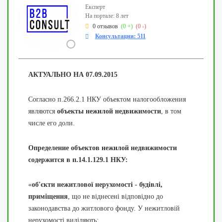
Експерт
На портале: 8 лет
0 отзывов
(0 +)
(0 -)
Консультации: 511
АКТУАЛЬНО НА 07.09.2015
Согласно п.266.2.1 НКУ объектом налогообложения
являются
объекты нежилой недвижимости
, в том
числе его доли.
Определение объектов нежилой недвижимости
содержится в п.14.1.129.1 НКУ:
«
об'єкти нежитлової нерухомості -
будівлі,
приміщення
, що не віднесені відповідно до
законодавства до житлового фонду. У нежитловій
нерухомості виділяють: