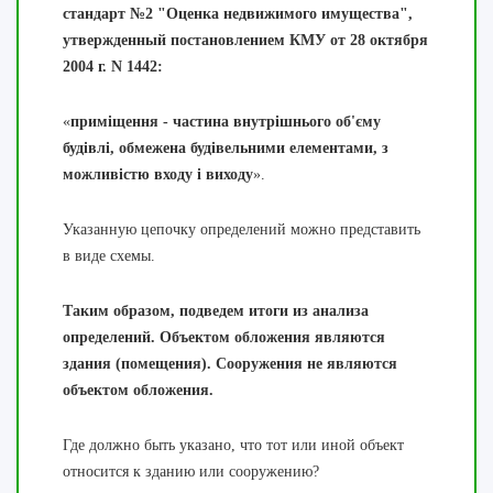
стандарт №2 "Оценка недвижимого имущества",
утвержденный постановлением КМУ от 28 октября
2004 г. N 1442:
«
приміщення - частина внутрішнього об'єму
будівлі, обмежена будівельними елементами, з
можливістю входу і виходу
».
Указанную цепочку определений можно представить
в виде схемы.
Таким образом, подведем итоги из анализа
определений. Объектом обложения являются
здания (помещения). Сооружения не являются
объектом обложения.
Где должно быть указано, что тот или иной объект
относится к зданию или сооружению?