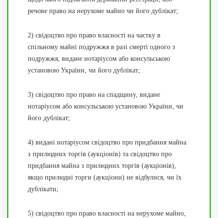
речове право на нерухоме майно чи його дублікат;
2) свідоцтво про право власності на частку в
спільному майні подружжя в разі смерті одного з
подружжя, видане нотаріусом або консульською
установою України, чи його дублікат;
3) свідоцтво про право на спадщину, видане
нотаріусом або консульською установою України, чи
його дублікат;
4) видані нотаріусом свідоцтво про придбання майна
з прилюдних торгів (аукціонів) та свідоцтво про
придбання майна з прилюдних торгів (аукціонів),
якщо прилюдні торги (аукціони) не відбулися, чи їх
дублікати;
5) свідоцтво про право власності на нерухоме майно,