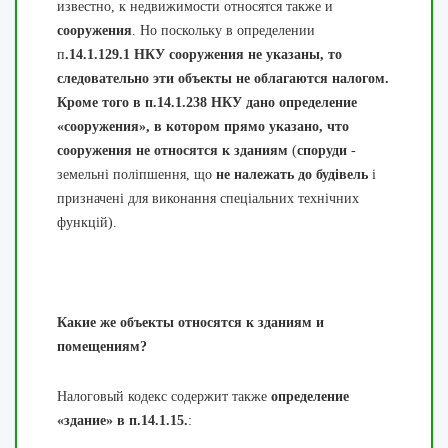
известно, к недвижимости относятся также и
сооружения
. Но поскольку в определении
п
.14.1.129.1 НКУ сооружения не указаны, то
следовательно эти объекты не облагаются налогом.
Кроме того в п.14.1.238 НКУ дано определение
«сооружения», в котором прямо указано, что
сооружения не относятся к зданиям
(
споруди
-
земельні поліпшення, що
не належать до будівель
і
призначені для виконання спеціальних технічних
функцій).
Какие же объекты относятся к зданиям и
помещениям?
Налоговый кодекс содержит также
определение
«здание» в
п.14.1.15.
: