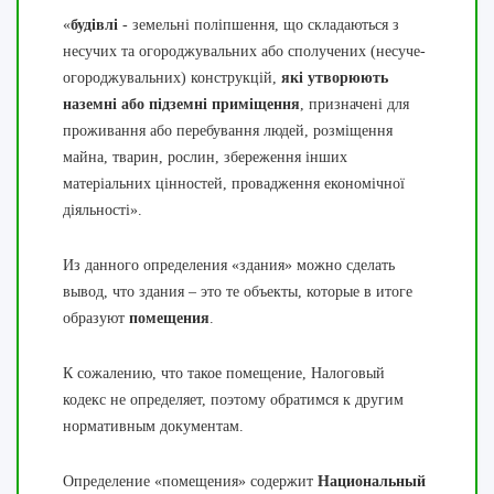
«
будівлі
- земельні поліпшення, що складаються з
несучих та огороджувальних або сполучених (несуче-
огороджувальних) конструкцій,
які утворюють
наземні або підземні приміщення
, призначені для
проживання або перебування людей, розміщення
майна, тварин, рослин, збереження інших
матеріальних цінностей, провадження економічної
діяльності».
Из данного определения «здания» можно сделать
вывод, что здания – это те объекты, которые в итоге
образуют
помещения
.
К сожалению, что такое помещение, Налоговый
кодекс не определяет, поэтому обратимся к другим
нормативным документам.
Определение «помещения» содержит
Национальный