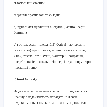
автомобільні стоянки;
ґ) будівлі промислові та склади;
д) будівлі для публічних виступів (казино, ігорні
будинки);
е) господарські (присадибні) будівлі - допоміжні
(нежитлові) приміщення, до яких належать сараї,
хліви, гаражі, літні кухні, майстерні, вбиральні,
погреби, навіси, котельні, бойлерні, трансформаторні
підстанції тощо;
є)
інші будівлі
;».
Из данного определения следует, что под налог на
нежилую недвижимость попадает не любая
недвижимость, а только здания и помещения. Как