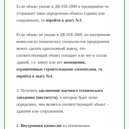
Если объект указан в ДК 018-2000 и предприятие не
устраивает такое определение объекта (здание или
сооружение), то
перейти к шагу №3
.
Если объект не указан в ДК 018-2000, но внутренняя
комиссия из технических специалистов предприятия
может сделать однозначный вывод, что
соответствующий объект попадает или нет в состав
зданий, т.е. имеет или нет
помещения,
ограниченные строительными элементами, то
перейти к шагу №4.
3. Получить
заключение научного технического
заведения (института)
, в котором будет четко
определено, чем является соответствующий объект –
зданием или сооружением.
4.
Внутренняя комиссия
из технических