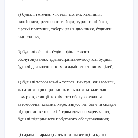
а) будівлі готельні - готелі, мотелі, кемпінги,
пансіонати, ресторани та бари, туристичні бази,
гірські притулки, табори для відпочинку, будинки
відпочинку;
б) будівлі офісні - будівлі фінансового
обслуговування, адміністративно-побутові будівлі,
будівлі для конторських та адміністративних цілей;
в) будівлі торговельні - торгові центри, універмаги,
магазини, криті ринки, павільйони та зали для
ярмарків, станції технічного обслуговування
автомобілів, їдальні, кафе, закусочні, бази та склади
підприємств торгівлі й громадського харчування,
будівлі підприємств побутового обслуговування;
г) гаражі - гаражі (наземні й підземні) та криті