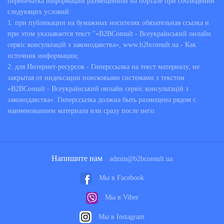
перепечатка информации размещенной на портале при соблюдении
следующих условий:
1. при публикации на бумажных носителях обязательная ссылка и
при этом указывается текст "«B2BConsult - Всеукраїнський онлайн
сервіс консультацій з законодавства», www.b2bconsult.ua - Как
источник информации;
2. для Интернет-ресурсов - Гиперссылка на текст материалу, не
закрытая от индексации поисковыми системами з текстом
«B2BConsult - Всеукраїнський онлайн сервіс консультацій з
законодавства». Гиперссылка должна быть размещена рядом с
наименованием материала или сразу после него.
Напишите нам
admin@b2bconsult.ua
Мы в Facebook
Мы в Viber
Мы в Instagram