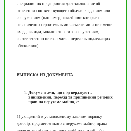
специалистов предприятия дает заключение об
отнесении соответствующего объекта к зданиям или
сооружениям (например, «настіння» которые не
ограниченны строительными элементами и не имеют
входа, выхода, можно отнести к сооружениям,
соответственно не включать в перечень подлежащих
обложению).
ВЫПИСКА ИЗ ДОКУМЕНТА
Документами, що підтверджують
виникнення, перехід та припинення речових
прав на нерухоме майно, є:
1) укладений в установленому законом порядку
договір, предметом якого є нерухоме майно, права
щодо якого підлягають державній реєстрації, або