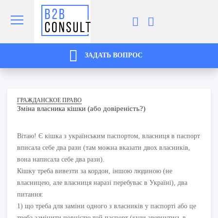
ЗАДАТЬ ВОПРОС
ГРАЖДАНСКОЕ ПРАВО
Зміна власника кішки (або довіреність?)
Вітаю! Є кішка з українським паспортом, власниця в паспорт
вписала себе два рази (там можна вказати двох власників,
вона написала себе два рази).
Кішку треба вивезти за кордон, іншою людиною (не
власницею, але власниця наразі перебуває в Україні), два
питання:
1) що треба для заміни одного з власників у паспорті або це
треба замінити повністю той паспорт (куди звернутись в