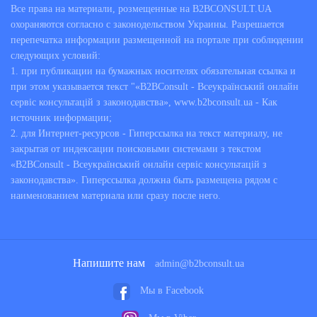
Все права на материали, розмещенные на B2BCONSULT.UA
охораняются согласно с законодельством Украины. Разрешается
перепечатка информации размещенной на портале при соблюдении
следующих условий:
1. при публикации на бумажных носителях обязательная ссылка и
при этом указывается текст "«B2BConsult - Всеукраїнський онлайн
сервіс консультацій з законодавства», www.b2bconsult.ua - Как
источник информации;
2. для Интернет-ресурсов - Гиперссылка на текст материалу, не
закрытая от индексации поисковыми системами з текстом
«B2BConsult - Всеукраїнський онлайн сервіс консультацій з
законодавства». Гиперссылка должна быть размещена рядом с
наименованием материала или сразу после него.
Напишите нам
admin@b2bconsult.ua
Мы в Facebook