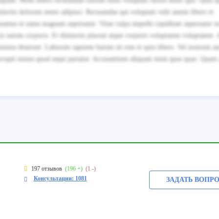
 quisquam. Modi libero recusandae ratione enim voluptate facere dolor quo. Quia q
nctio dolorem nemo adipisci. Recusandae qui voluptate velit autem libero et
usamus et natus magnam aspernatur. Vitae culpa impedit cupiditate aspernatur n
 earum corporis. Et distinctio placeat atque corporis voluptatem voluptatem. 
minima deserunt. Laborum sapiente harum sit rem et quia libero. Vel nostrum aut
corrupti minus quod sequi pariatur. Accusantium aliquam enim quas quae. Quam a
197 отзывов
(196 +)
(1 -)
Консультации: 1081
ЗАДАТЬ ВОПР