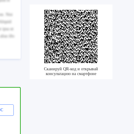
uod et
on. Nisi
Aliquid
 ipsa ut
lias illo
Сканируй QR-код и открывай
консультацию на смартфоне
ОС