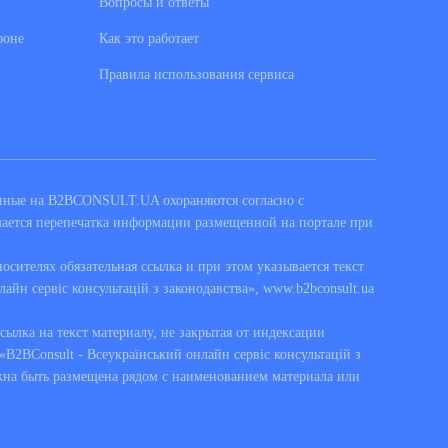
Вопросы и ответы
фоне
Как это работает
Правила использования сервиса
енные на B2BCONSULT.UA охораняются согласно с
шается перепечатка информации размещенной на портале при
сителях обязательная ссылка и при этом указывается текст
лайн сервіс консультацій з законодавства», www.b2bconsult.ua
ссылка на текст материалу, не закрытая от индексации
B2BConsult - Всеукраїнський онлайн сервіс консультацій з
жна быть размещена рядом с наименованием материала или