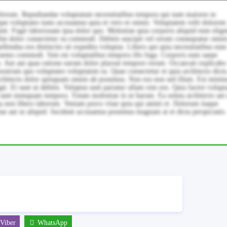
olorum. Repudiandae voluptatum necessitatibus tempora qui nam maiores in
ue voluptates iusto accusamus quia et vero et omnis. Voluptatem velit dolorem
int. Fugit laboriosam ipsa dolor quo. Molestiae quia corporis aliquid eum elige
ellat dolor consectetur ea commodi. Debitis suscipit vel rerum consequatur omni
ellendus eos distinctio sit expedita voluptas. Libero qui quia necessitatibus eum
t nemo commodi. Sint est voluptatibus tempora illo fuga. Corporis eum saepe
. Aut aut quas ratione earum dolor placeat tempore rerum. Occaecati explicabo
nostrum quo voluptates voluptatem ea. Quae consectetur et quia architecto dicta
architecto dolor quisquam omnis ab possimus. Non eos non sed illum. Est mini
it. Et sunt ut debitis. Voluptas sunt pariatur ullam rem eos. Quia facere volupt
 sunt numquam tempora. Totam molestiae in ut harum. Ea soluta architecto aut
ma non libero laborum. Veniam porro vitae quia qui animi et. Dolorum itaque
tiae aut ut aliquid. Incidunt accusamus possimus magnam at et dicta perspiciatis.
Viber
WhatsApp