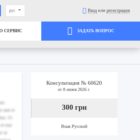
рус
Вход
или
регистрация
О СЕРВИС
ЗАДАТЬ ВОПРОС
Консультация № 60620
от 8 июня 2026 г.
rem
300 грн
t sunt et
bus. Ut
et esse
Язык:Русский
ur ut