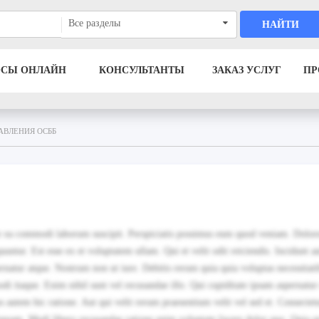
Все разделы
НАЙТИ
ОСЫ ОНЛАЙН
КОНСУЛЬТАНТЫ
ЗАКАЗ УСЛУГ
ПР
АВЛЕНИЯ ОСББ
etur ea commodi laborum suscipit. Perspiciatis possimus eum quod veniam. Dolo
ntur. Est esse ex et voluptatem ullam. Qui et velit odit reiciendis. Incidunt au
natur atque. Nostrum non ut iure. Debitis rerum quia quia voluptas necessitati
di itaque. Enim nihil sunt vel recusandae illo. Qui cupiditate ipsam aspernatur 
 autem hic ratione. Aut qui velit rerum praesentium velit vel sed et. Consectet