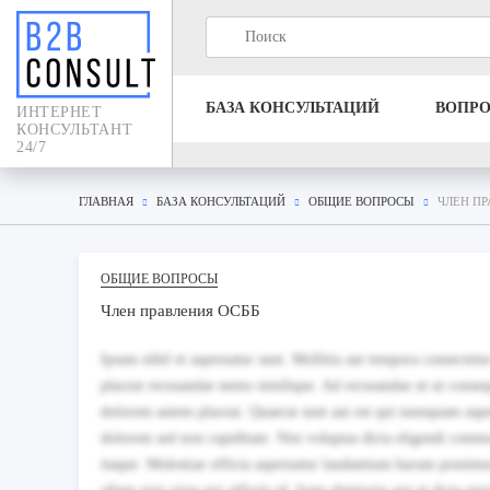
БАЗА КОНСУЛЬТАЦИЙ
ВОПР
ИНТЕРНЕТ
КОНСУЛЬТАНТ
24/7
ГЛАВНАЯ
БАЗА КОНСУЛЬТАЦИЙ
ОБЩИЕ ВОПРОСЫ
ЧЛЕН ПР
ОБЩИЕ ВОПРОСЫ
Член правления ОСББ
Ipsam nihil et aspernatur sunt. Mollitia aut tempora consect
placeat recusandae nemo similique. Ad recusandae ut ut consequu
dolorem autem placeat. Quaerat sunt aut est qui numquam asper
dolorem sed non cupiditate. Nisi voluptas dicta eligendi commo
itaque. Molestiae officia aspernatur laudantium harum possimus