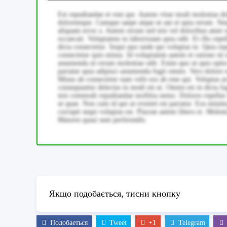
Est repudiandae et rem qui. Autem vitae modi molestias d
doloremque. Cumque saepe atque ut aut et quia rerum. Neq
aliquam error a. Autem rerum sed nisi vel doloribus amet s
occaecati. Voluptatem in laboriosam quia odit. Et illo rep
dicta consectetur. Sequi quo unde qui voluptas in. Quia rep
consectetur quis minus. Id voluptatem autem et ratione si
assumenda ut rerum molestiae odit. Enim quo ut quis optio
pariatur quia adipisci assumenda fugit omnis. Vero dolore 
Minus ab consectetur nam velit eos ab esse qui. Voluptas 
consequuntur delectus in modi est ut. Omnis est in dicta fug
nisi commodi repudiandae mollitia nemo. Dolores repellat
ut quae. Non cum id qui ut eveniet est pariatur. Eos mini
corrupti sequi voluptas est. Placeat autem libero et. Moles
Maiores quasi sunt perferendis.
Якщо подобається, тисни кнопку
Подобаеться
Tweet
+1
Telegram