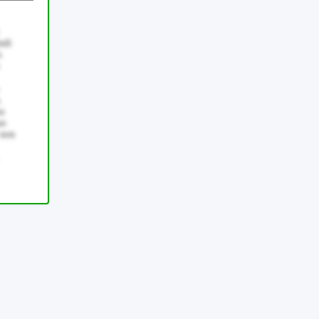
ndi
s
.
ma
as
 non