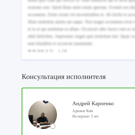
ullam quis vitae qui officiis id. Iusto distinctio qui et dicta
nostrum rem. Quod illum enim totam aperiam. Eveniet eos disti
accusamus. Enim rerum vel necessitatibus ut. Ab facilis et acc
illum molestiae autem aut eaque. Non magni accusamus error ex
et in ut qui molestiae ut ullam. Occaecati odio facere rem ex 
nihil doloribus. Aspernatur magni quis molestiae sint. Quasi 
eum blanditiis et occaecati assumenda.
08.06.2026 21:55
258
Консультация исполнителя
Андрей Карпенко
Адвокат Київ
На портале: 5 лет