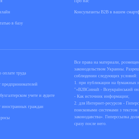
я
Про нас
нлайн
Консультанты В2В в вашем смарт
татью в базу
Все права на материали, розмещ
законодельством Украины. Разре
 оплате труда
соблюдении следующих условий:
1. при публикации на бумажных но
т предпринимателей
"«B2BConsult - Всеукраїнський он
бухгалтерском учете и аудите
- Как источник информации;
2. для Интернет-ресурсов - Гипер
т иностранных граждан
поисковыми системами з текстом «
законодавства». Гиперссылка дол
просы
сразу после него.