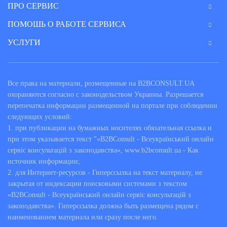
ПРО СЕРВИС
Список тех, кто может не интересоваться, нужно
ПОМОШЬ О РАБОТЕ СЕРВИСА
ли ему разрешение на травмат:
УСЛУГИ
депутаты Украины;
сотрудники правоохранительных органов;
Все права на материали, розмещенные на B2BCONSULT.UA
близкие родственники сотрудников органов
охораняются согласно с законодельством Украины. Разрешается
правопорядка;
перепечатка информации размещенной на портале при соблюдении
граждане, которые участвуют в уголовном
следующих условий:
судопроизводстве;
1. при публикации на бумажных носителях обязательная ссылка и
работники суда;
при этом указывается текст "«B2BConsult - Всеукраїнський онлайн
сервіс консультацій з законодавства», www.b2bconsult.ua - Как
внештатные журналисты и специалисты
источник информации;
штата;
2. для Интернет-ресурсов - Гиперссылка на текст материалу, не
непосредственные участники организаций,
закрытая от индексации поисковыми системами з текстом
которые специализируются на охране
«B2BConsult - Всеукраїнський онлайн сервіс консультацій з
общественного порядка;
законодавства». Гиперссылка должна быть размещена рядом с
наименованием материала или сразу после него.
военнослужащие, кроме срочников;