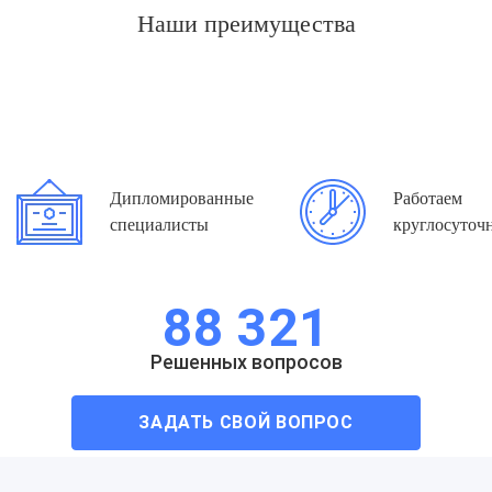
Наши преимущества
Базой для каждого, кто хочет получить разрешение
на травматическое оружие в Украине в 2022 году
должно стать понимание уровня ответственности,
которую берет на себя владелец оружия
нелетального действия. Даже травматический
пистолет может нанести человеку травмы,
Дипломированные
Работаем
которые могут снизить качество жизни. Прежде
специалисты
круглосуточ
чем приобрести заветное средство защиты,
хорошо, если потенциальный владелец травмата
88 321
выполнит следующие действия:
Решенных вопросов
пройдет обучение владением NLW;
получит свое разрешение на травмат;
ЗАДАТЬ СВОЙ ВОПРОС
приобретет пистолет законным способом;
получит разрешение на ношение;