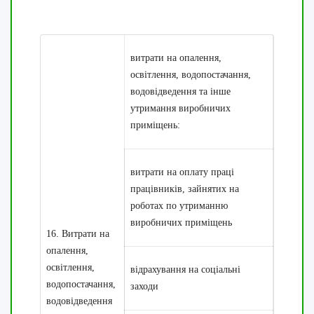
витрати на опалення,
освітлення, водопостачання,
водовідведення та інше
утримання виробничих
приміщень:
витрати на оплату праці
працівників, зайнятих на
роботах по утриманню
виробничих приміщень
16. Витрати на
опалення,
освітлення,
відрахування на соціальні
водопостачання,
заходи
водовідведення