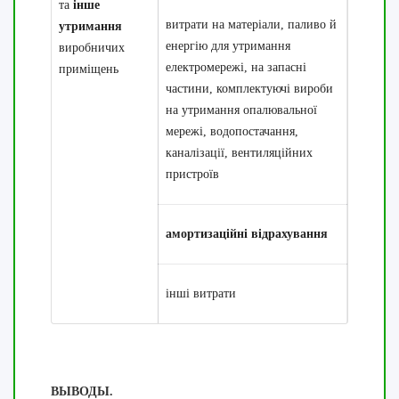
та
інше
витрати на матеріали, паливо й
утримання
енергію для утримання
виробничих
електромережі, на запасні
приміщень
частини, комплектуючі вироби
на утримання опалювальної
мережі, водопостачання,
каналізації, вентиляційних
пристроїв
амортизаційні відрахування
інші витрати
ВЫВОДЫ.