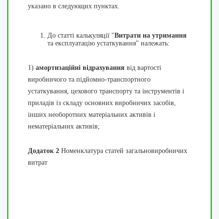
указано в следующих пунктах.
До статті калькуляції "
Витрати на утримання
та експлуатацію устаткування" належать:
1)
амортизаційні відрахування
від вартості
виробничого та підйомно-транспортного
устаткування, цехового транспорту та інструментів і
приладів із складу основних виробничих засобів,
інших необоротних матеріальних активів і
нематеріальних активів;
Додаток 2
Номенклатура статей загальновиробничих
витрат