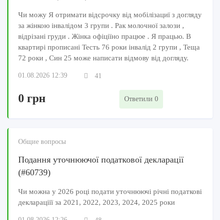
Чи можу Я отримати відсрочку від мобілізациї з догляду
за жінкою інвалідом 3 групи . Рак молочної залози ,
відрізані груди . Жінка офіціїно працюе . Я працью. В
квартирі прописані Тесть 76 роки інвалід 2 групи , Теща
72 роки , Син 25 може написати відмову від догляду.
01.08.2026 12:39
41
0 грн
Ответили 0
Общие вопросы
Подання уточнюючої податкової декларації
(#60739)
Чи можна у 2026 році подати уточнюючі річні податкові
деклараціїї за 2021, 2022, 2023, 2024, 2025 роки
01.08.2026 12:26