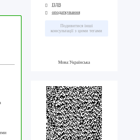
ПДВ
оподаткування
Подивитися інші
консультації з цими тегами
Мова:Українська
а
чими