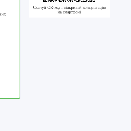
Скануй QR-код і відкривай консультацію
на смартфоні
ових