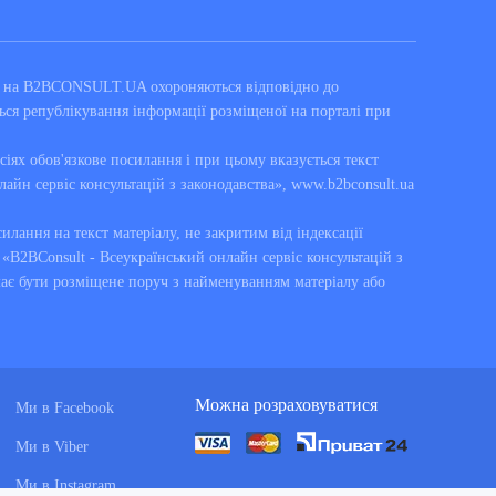
ні на B2BCONSULT.UA охороняються відповідно до
ься републікування інформації розміщеної на порталі при
сіях обов'язкове посилання і при цьому вказується текст
лайн сервіс консультацій з законодавства», www.b2bconsult.ua
силання на текст матеріалу, не закритим від індексації
B2BConsult - Всеукраїнський онлайн сервіс консультацій з
має бути розміщене поруч з найменуванням матеріалу або
Можна розраховуватися
Ми в Facebook
Ми в Viber
Ми в Instagram