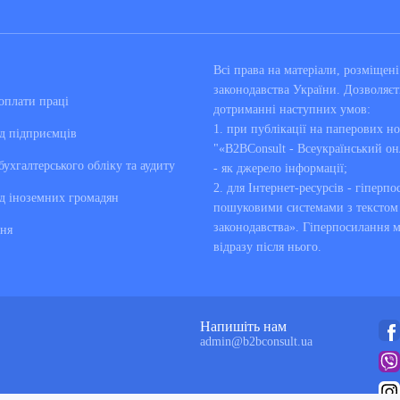
Всі права на матеріали, розміще
законодавства України. Дозволяєт
оплати праці
дотриманні наступних умов:
1. при публікації на паперових но
д підприємців
"«B2BConsult - Всеукраїнський он
бухгалтерського обліку та аудиту
- як джерело інформації;
2. для Інтернет-ресурсів - гіперпо
д іноземних громадян
пошуковими системами з текстом «
законодавства». Гіперпосилання 
ня
відразу після нього.
Напишіть нам
admin@b2bconsult.ua