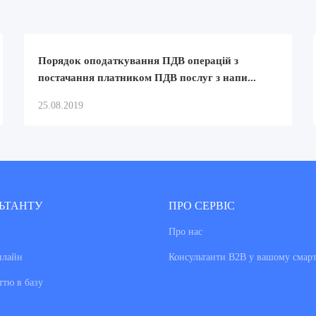
Порядок оподаткування ПДВ операцій з
постачання платником ПДВ послуг з напи...
25.08.2019
ЬТАНТУ
ПРО СЕРВІС
Про нас
нлайн
Консультанти В2В у вашому смар
ттю в базу