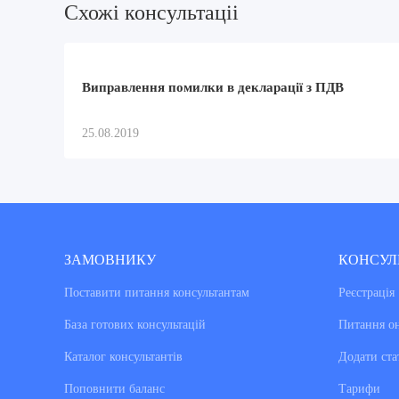
Схожi консультацii
Виправлення помилки в декларації з ПДВ
25.08.2019
ЗАМОВНИКУ
КОНСУЛ
Поставити питання консультантам
Реєстрація
База готових консультацiй
Питання о
Каталог консультантiв
Додати ста
Поповнити баланс
Тарифи