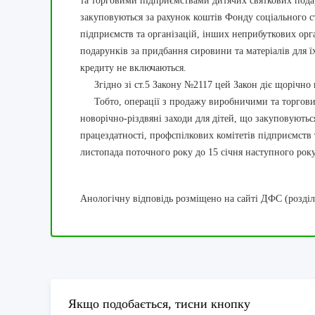
та торговими підприємствами дитячих святкових подару
закуповуються за рахунок коштів Фонду соціального ст
підприємств та організацій, інших неприбуткових орг
подарунків за придбання сировини та матеріалів для ї
кредиту не включаються.
Згідно зі ст.5 Закону №2117 цей Закон діє щорічно в
Тобто, операції з продажу виробничими та торговим
новорічно-різдвяні заходи для дітей, що закуповуютьс
працездатності, профспілкових комітетів підприємств 
листопада поточного року до 15 січня наступного рок
Анологічну відповідь розміщено на сайті ДФС (розділ
Якщо подобається, тисни кнопку