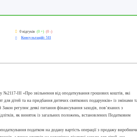
0 відгуків
(0 +)
(0 -)
Консультацій: 511
у №2117-III «Про звільнення від оподаткування грошових коштів, які
т для дітей та на придбання дитячих святкових подарунків» із змінами т
 Закон регулює деякі питання фінансування заходів, пов’язаних з
підлітків, як виняток із загальних положень, встановлених Податковим
податкування податком на додану вартість операції з продажу виробни