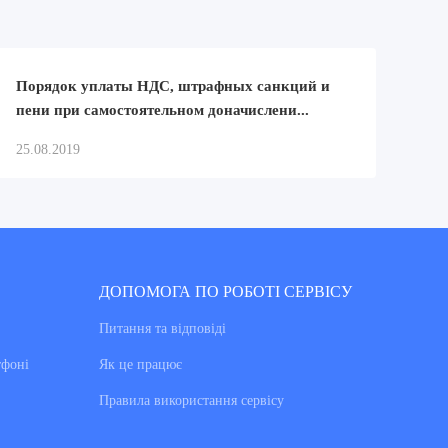
Порядок уплаты НДС, штрафных санкций и
пени при самостоятельном доначислени...
25.08.2019
ДОПОМОГА ПО РОБОТІ СЕРВІСУ
Питання та вiдповiдi
тфоні
Як це працює
Правила використання сервiсу