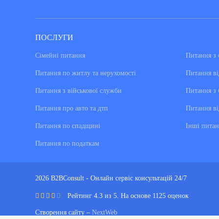
ПОСЛУГИ
Сімейні питання
Питання з 
Питання по житлу та нерухомості
Питання ві
Питання з військової служби
Питання з 
Питання про авто та дтп
Питання ві
Питання по спадщині
Інші питан
Питання по податкам
2026 B2BConsult - Онлайн сервіс консультацій 24/7
Рейтинг 4.3 из 5. На основе 1125 оценок
Створення сайту –
NextWeb