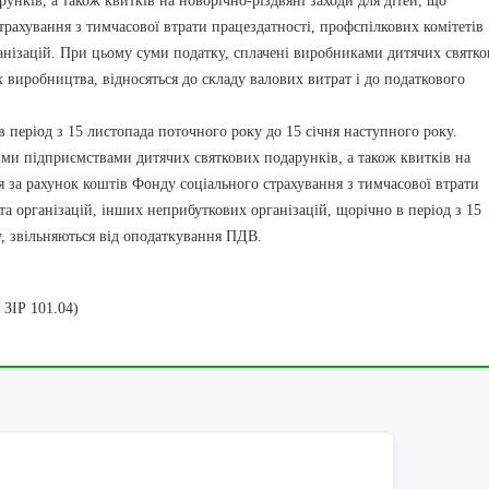
нків, а також квитків на новорічно-різдвяні заходи для дітей, що
рахування з тимчасової втрати працездатності, профспілкових комітетів
анізацій. При цьому суми податку, сплачені виробниками дитячих святк
х виробництва, відносяться до складу валових витрат і до податкового
 період з 15 листопада поточного року до 15 січня наступного року.
и підприємствами дитячих святкових подарунків, а також квитків на
я за рахунок коштів Фонду соціального страхування з тимчасової втрати
та організацій, інших неприбуткових організацій, щорічно в період з 15
у, звільняються від оподаткування ПДВ.
 ЗІР 101.04)