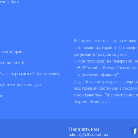
ттю в базу
Всі права на матеріали, розміще
законодавства України. Дозволяєт
оплати праці
дотриманні наступних умов:
1. при публікації на паперових но
д підприємців
"«B2BConsult - Всеукраїнський он
бухгалтерського обліку та аудиту
- як джерело інформації;
2. для Інтернет-ресурсів - гіперпо
д іноземних громадян
пошуковими системами з текстом «
законодавства». Гіперпосилання 
ня
відразу після нього.
Напишіть нам
admin@b2bconsult.ua