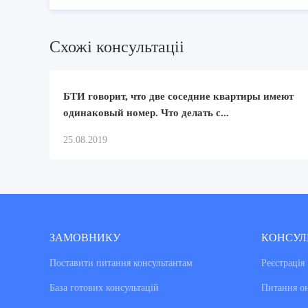
Схожi консультацii
БТИ говорит, что две соседние квартиры имеют
одинаковый номер. Что делать с...
25.08.2019
ЗАМОВНИКУ
КОНСУЛ
Поставити питання консультантам
Реєстрація
База готових консультацiй
Питання о