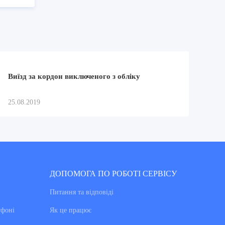
Виїзд за кордон виключеного з обліку
25.08.2019
ДОПОМОГА ПО РОБОТІ СЕРВІСУ
Питання та вiдповiдi
тфоні
Як це працює