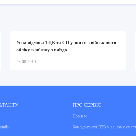
Усна відмова ТЦК та СП у знятті з військового
обліку в зв'язку з виїздо...
25.08.2019
ЬТАНТУ
ПРО СЕРВІС
Про нас
нлайн
Консультанти В2В у вашому смар