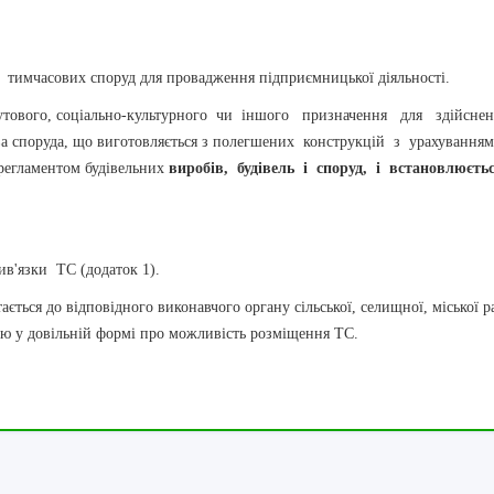
мчасових споруд для провадження підприємницької діяльності.
ого, соціально-культурного чи іншого призначення для здійснен
хова споруда, що виготовляється з полегшених конструкцій з урахування
егламентом будівельних
виробів, будівель і споруд, і встановлюєть
'язки ТС (додаток 1).
ться до відповідного виконавчого органу сільської, селищної, міської р
вою у довільній формі про можливість розміщення ТС.