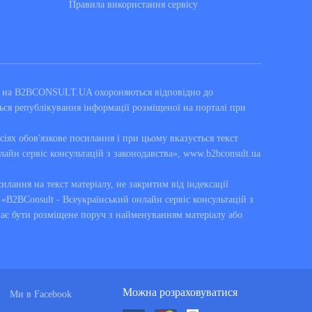
Правила використання сервiсу
ні на B2BCONSULT.UA охороняються відповідно до
ься републікування інформації розміщеної на порталі при
сіях обов'язкове посилання і при цьому вказується текст
лайн сервіс консультацій з законодавства», www.b2bconsult.ua
силання на текст матеріалу, не закритим від індексації
B2BConsult - Всеукраїнський онлайн сервіс консультацій з
має бути розміщене поруч з найменуванням матеріалу або
Можна розраховуватися
Ми в Facebook