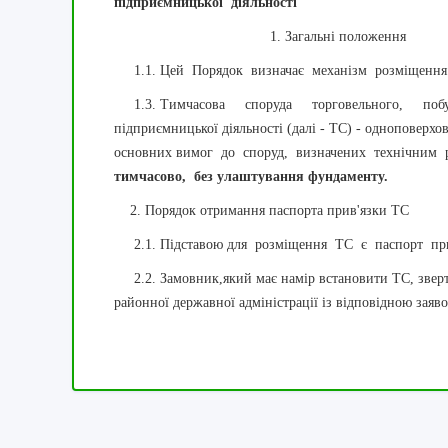
підприємницької
діяльності
1. Загальні положення
1.1. Цей Порядок визначає механізм розміщення ти
1.3. Тимчасова споруда торговельного, побутов
підприємницької діяльності (далі - ТС) - одноповер
основних вимог до споруд, визначених технічним р
тимчасово, без улаштування фундаменту.
2. Порядок отримання паспорта прив'язки ТС
2.1. Підставою для розміщення ТС є паспорт прив
2.2. Замовник,який має намір встановити ТС, звертає
районної державної адміністрації із відповідною зая