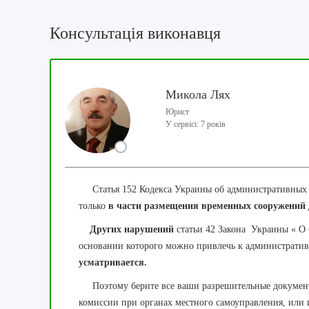
Консультація виконавця
Микола Лях
Юрист
У сервісі: 7 років
Статья 152 Кодекса Украины об административных
только
в части размещения временных сооружений
Других нарушений
статьи 42 Закона Украины « О 
основании которого можно привлечь к администрати
усматривается.
Поэтому берите все ваши разрешительные документы
комиссии при органах местного самоуправления, или