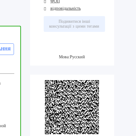
ФОП
відповідальність
Подивитися інші
консультації з цими тегами
АННЯ
Мова:Русский
м
ной