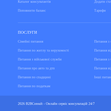
Каталог консультантiв
Додати ста
Поповнити баланс
Тарифи
ПОСЛУГИ
Сімейні питання
Питання з 
Питання по житлу та нерухомості
Питання ві
Питання з військової служби
Питання з 
Питання про авто та дтп
Питання ві
Питання по спадщині
Інші питан
Питання по податкам
2026 B2BConsult - Онлайн сервіс консультацій 24/7