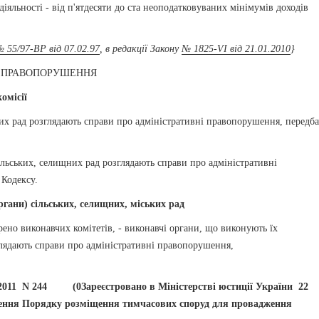
діяльності - від п'ятдесяти до ста неоподатковуваних мінімумів доходів
 55/97-ВР від 07.02.97
, в редакції Закону
№ 1825-VI від 21.01.2010
}
І ПРАВОПОРУШЕННЯ
ісії
ких рад розглядають справи про адміністративні правопорушення, передба
ьських, селищних рад розглядають справи про адміністративні
 Кодексу.
ни) сільських, селищних, міських рад
рено виконавчих комітетів, - виконавчі органи, що виконують їх
глядають справи про адміністративні правопорушення,
2011 N 244
(0Зареєстровано в Міністерстві юстиції України 22
ня Порядку розміщення тимчасових споруд для провадження