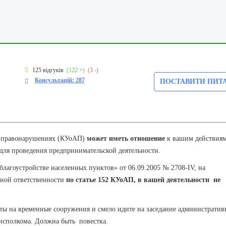
125 відгуків
(122 +)
(3 -)
Консультацій: 287
ПОСТАВИТИ ПИТ
 правонарушениях (КУоАП)
может иметь отношение
к вашим действия
для проведения предпринимательской деятельности.
благоустройстве населенных пунктов» от 06.09.2005 № 2708-IV, на
вной ответственности
по статье 152 КУоАП, в вашей деятельности не
 на временные сооружения и смело идите на заседание административ
 исполкома. Должна быть повестка.