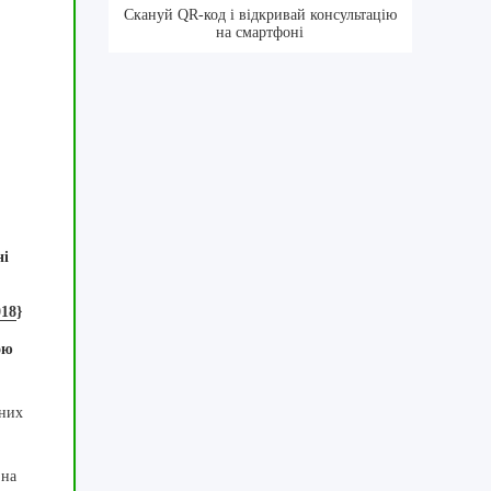
Скануй QR-код і відкривай консультацію
на смартфоні
ні
018
}
ою
ених
 на