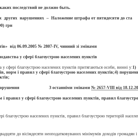
каких последствий не должно быть.
х других нарушениях – Наложение штрафа от пятидесяти до ста
0) грн
ів» від 06.09.2005 № 2807-IV, чинний зі змінами
давства у сфері благоустрою населених пунктів
а у сфері благоустрою населених пунктів притягаються особи, винні у:
1)
в, норм і правил у сфері благоустрою населених пунктів;
4) порушен
ктів;
порушення
З останніми змінами
№ 2657-VIII від 18.12.2
 і правил у сфері благоустрою населених пунктів, правил благоустр
рі благоустрою населених пунктів, правил благоустрою територій насел
двадцяти до вісімдесяти неоподатковуваних мінімумів доходів громадян і