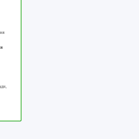
ня
м
ся
ади,