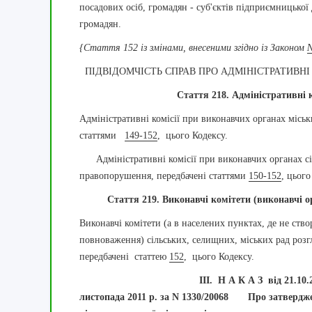
посадових осіб, громадян - суб'єктів підприємницької 
громадян.
{Стаття 152 із змінами, внесеними згідно із Законом
№
ПІДВІДОМЧІСТЬ СПРАВ ПРО АДМІНІСТРАТИВН
Стаття 218. Адміністративні ком
Адміністративні комісії при виконавчих органах місь
статтями
149-152
, цього Кодексу.
Адміністративні комісії при виконавчих органах сіл
правопорушення, передбачені статтями
150-152
, цього
Стаття 219. Виконавчі комітети (виконавчі орга
Виконавчі комітети (а в населених пунктах, де не ство
повноваження) сільських, селищних, міських рад роз
передбачені статтею
152
, цього Кодексу.
III. Н А К А З від
21.10.
листопада 2011 р. за N 1330/20068
Про затверджен