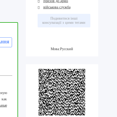
призов до армії
військова служба
Подивитися інші
консультації з цими тегами
АННЯ
Мова:Русский
нную
 как
ьные