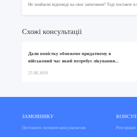
Не знайшли відповіді на своє запитання? Тоді поставте п
Схожi консультацii
Дали повістку обмежено придатному в
військовий час який потребує лікування...
25.08.2019
ЗАМОВНИКУ
КОНСУЛ
Поставити питання консультантам
Реєстрація