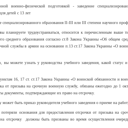
нной военно-физической подготовкой - заведение специализирован
для детей с 13 лет
 специализированного образования II-III или III степени научного проф
 вы планируете трудоустраиваться, относится к перечисленным выше т
го среднего образования согласно ст.8 Закона Украины «Об общем сре
рочной службы в армии на основании п.13 ст.17 Закона Украины «О воин
, вы можете узнать у руководства учебного заведения, какой статус и
унктам 16, 17 ст. ст.17 Закона Украины «О воинской обязанности и вое
очка от призыва на срочную военную службу, обязаны ежегодно до 1 окт
аты документы, подтверждающие их право на отсрочку.
 может быть приказ руководителя учебного заведения о приеме на работ
потеряли основания для предоставления отсрочки от призыва на сро
 на отсрочку должны быть призваны во время осуществления очеред