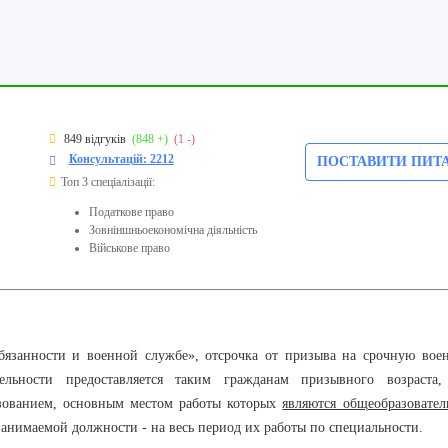
849 відгуків
(848 +)
(1 -)
Консультацій: 2212
ПОСТАВИТИ ПИТ
Топ 3 спеціалізації:
Податкове право
Зовніншньоекономічна діяльність
Військове право
обязанности и военной службе», отсрочка от призыва на срочную вое
льности предоставляется таким гражданам призывного возраста,
зованием, основным местом работы которых
являются общеобразовател
занимаемой должности - на весь период их работы по специальности.