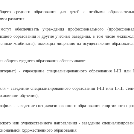
бщего среднего образования для детей с особыми образователь
ями развития.
огут обеспечивать учреждения профессионального (профессионал
ысшего образования и другие учебные заведения, в том числе межшкол
венные комбинаты), имеющих лицензию на осуществление образовател
я общего среднего образования обеспечивают:
нтернат) - учреждение специализированного образования I-III или II
ля - заведение специализированного образования I-III или II-III степ
условиями обучения);
рофиля - заведение специализированного образования спортивного про
еского или художественного направления - заведение специализирован
сиональной художественного образования;