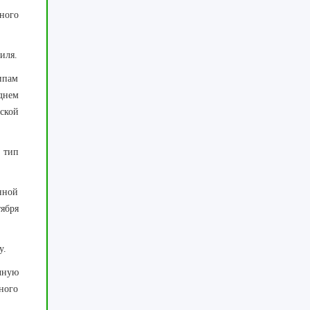
ного
иля.
ипам
днем
ской
 тип
нной
ября
у.
чную
ного