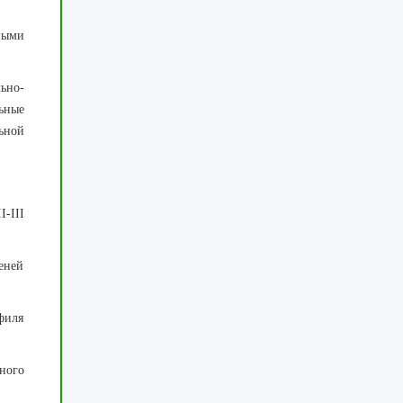
ными
ьно-
ьные
ьной
-III
еней
филя
ного