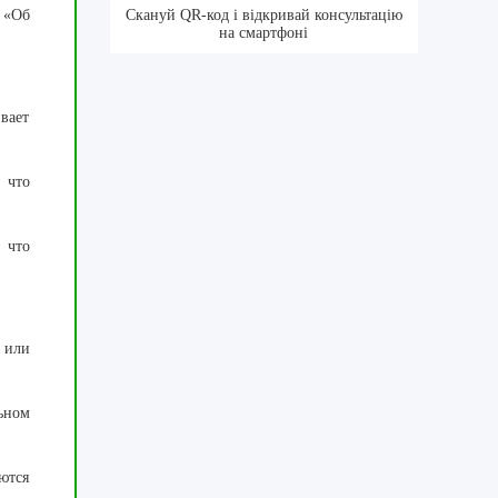
 «Об
Скануй QR-код і відкривай консультацію
на смартфоні
вает
 что
 что
 или
ьном
ются