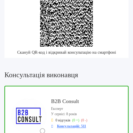
Скануй QR-код і відкривай консультацію на смартфоні
Консультація виконавця
B2B Consult
Експерт
У сервісі: 8 років
0 відгуків
(0 +)
(0 -)
Консультацій: 511