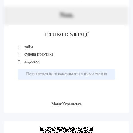
Non.
ТЕГИ КОНСУЛЬТАЦІЇ
займ
судова практика
відсотки
Подивитися інші консультації з цими тегами
Мова:Українська