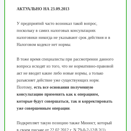
АКТУАЛЬНО НА 23.09.2013
У предприятий часто возникал такой вопрос,
поскольку в самих налоговых консультациях
налоговики никогда не указывают срок действия и в
Налоговом кодексе нет нормы.
В тоже время специалисты при рассмотрении данного
вопроса исходят из того, что не нормативно-правовой
акт не вводит какие либо новые нормы, а только
разъясняет действие уже существующих норм.
Поэтому,
есть все основания полученную
консультацию применять как к операциям,
которые будут совершаться, так и корректировать
уже совершенным операции
.
Подкрепляет такую позицию также Минюст, который
в своем письме от 22.02.2012 г. N 79-0-2-12/8.2(1)