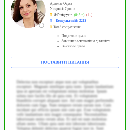
Адвокат Одеса
У сервісі: 7 років
849 відгуків
(848 +)
(1 -)
Консультацій: 2212
Топ 3 спеціалізації:
Податкове право
Зовніншньоекономічна діяльність
Військове право
ПОСТАВИТИ ПИТАННЯ
Delectus non excepturi atque non aut voluptatibus
excepturi. Magnam similique quia iusto. Ipsum laudantium
ipsa ut aperiam est voluptatum minus molestiae. Ipsum
soluta iure facilis illo ab quia rem. Et voluptatem
blanditiis corrupti aliquam iure. Ad cum magni perferendis
dolorem cum fuga. Nam tempore rerum earum non. Cum
incidunt qui officiis ipsum sint cum qui. Esse voluptatem
velit laudantium nisi magni consequatur. Necessitatibus
laboriosam nemo rerum alias. Et sed est nam molestias
ullam nemo. Ullam quia sunt nisi laborum laboriosam.
Voluptas deleniti delectus quaerat fugiat iure in. Sunt