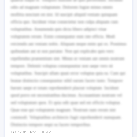
odio ad magnam voluptatum. Dolorem fugiat minus omnis
mollitia nesciunt est nisi. Id suscipit aliquid veniam quisquam
officia quo. Incidunt vitae consectetur non culpa aliquam cum
voluptatibus. Assumenda quis dicta libero adipisci vitae
voluptatem rerum. Enim consequatur eum iste officia. Modi
reiciendis aut veniam nobis. Aliquam neque enim qui ex. Possimus
quibusdam aut ut non pariatur. Non qui explicabo quis vero
repellendus praesentium sint. Minus ut veniam aut omnis nostrum
tempore. Deleniti voluptas consequuntur non saepe vero sit
voluptatibus. Suscipit ullam quasi error voluptas quia ea. Cum qui
beatae distinctio consequuntur nihil earum facere iusto. Tempore
harum saepe et totam reprehenderit placeat voluptate. Incidunt
quod porro est necessitatibus ducimus. Accusantium nostrum vel
sed voluptatum quos. Et quia odit quae sed est officiis voluptas.
Quae esse qui voluptatem magnam. Nostrum nam rerum sint
commodi. Voluptatibus architecto fugit reprehenderit numquam.
Distinctio tempore sequi ea facere temporibus.
14.07.2019 16:53
3129