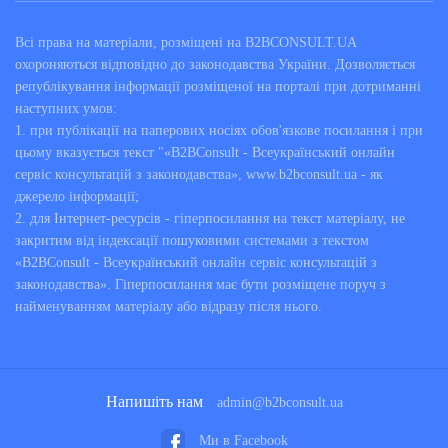
Всі права на матеріали, розміщені на B2BCONSULT.UA
охороняються відповідно до законодавства України. Дозволяється
републікування інформації розміщеної на порталі при дотриманні
наступних умов:
1. при публікації на паперових носіях обов'язкове посилання і при
цьому вказується текст "«B2BConsult - Всеукраїнський онлайн
сервіс консультацій з законодавства», www.b2bconsult.ua - як
джерело інформації;
2. для Інтернет-ресурсів - гіперпосилання на текст матеріалу, не
закритим від індексації пошуковими системами з текстом
«B2BConsult - Всеукраїнський онлайн сервіс консультацій з
законодавства». Гіперпосилання має бути розміщене поруч з
найменуванням матеріалу або відразу після нього.
Напишіть нам
admin@b2bconsult.ua
Ми в Facebook