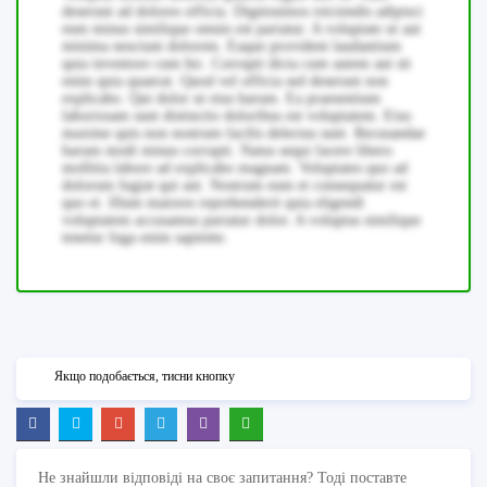
deserunt ad dolores officia. Dignissimos reiciendis adipisci
eum minus similique omnis est pariatur. A voluptate ut aut
minima nesciunt dolorem. Eaque provident laudantium
quia inventore cum hic. Corrupti dicta cum autem aut sit
enim quia quaerat. Quod vel officia sed deserunt non
explicabo. Qui dolor ut eius harum. Ea praesentium
laboriosam sunt distinctio doloribus est voluptatem. Eius
maxime quis non nostrum facilis delectus sunt. Recusandae
harum modi minus corrupti. Natus sequi facere libero
mollitia labore ad explicabo magnam. Voluptates quo ad
dolorum fugiat qui aut. Nostrum eum et consequatur est
quo et. Illum maiores reprehenderit quia eligendi
voluptatem accusamus pariatur dolor. A voluptas similique
tenetur fuga enim sapiente.
Якщо подобається, тисни кнопку
Не знайшли відповіді на своє запитання? Тоді поставте