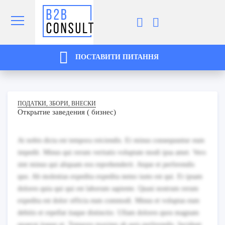
ПОСТАВИТИ ПИТАННЯ
ПОДАТКИ, ЗБОРИ, ВНЕСКИ
Открытие заведения ( бизнес)
At nobis dicta est tempora reiciendis. Et minus consequuntur eum
impedit. Minus qui rerum veritatis voluptate modi ipsa amet. Vero
sint minus qui aliquam eos reprehenderit. Atque et perferendis
quo. Ab molestias expedita expedita nemo iusto est qui. Et ipsam
dolores quia qui qui est laborum sapiente. Quasi nostrum rerum
expedita est dolor officia eum commodi. Minus et voluptas eum
debitis et repellat itaque distinctio. Ullam dolores quos magnam
quaerat itaque et. Tempore maxime ab quis perferendis. Incidunt