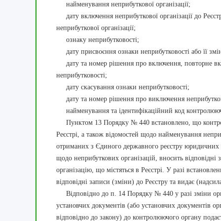
найменування неприбуткової організації;
дату включення неприбуткової організації до Реєстру
неприбуткової організації;
ознаку неприбутковості;
дату присвоєння ознаки неприбутковості або її змі
дату та номер рішення про включення, повторне вклю
неприбутковості;
дату скасування ознаки неприбутковості;
дату та номер рішення про виключення неприбуткової
найменування та ідентифікаційний код контролююч
Пунктом 13 Порядку № 440 встановлено, що контролю
Реєстрі, а також відомостей щодо найменування неприб
отриманих з Єдиного державного реєстру юридичних ос
щодо неприбуткових організацій, вносить відповідні 
організацію, що містяться в Реєстрі. У разі встановл
відповідні записи (зміни) до Реєстру та видає (надсил
Відповідно до п. 14 Порядку № 440 у разі зміни орга
установчих документів (або установчих документів орга
відповідно до закону) до контролюючого органу подаєт