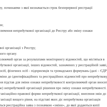
, починаючи з якої визначається строк безперервної реєстрації
ни;
чення неприбуткової організації до Реєстру або зміну ознаки
 організації з Реєстру;
ого органу.
ючий орган за результатами моніторингу відомостей, що містяться в
уткової організації, інших відомостей, зазначених у реєстраційній заяві
іб, фізичних осіб - підприємців та громадських формувань (далі – ЄДР
зміни до ідентифікаційних та реєстраційних відомостей про неприбутков
ення підстав для зміни ознаки неприбутковості контролюючий орган вноси
ає) неприбутковій організації рішення про зміну ознаки неприбутковості.
нізаційно-правової форми неприбуткової організації, внесення змін до 
нізації вищого рівня, на підставі яких діє неприбуткова організація
ься реєстраційна заява з позначкою «зміни», до якої додаються копії