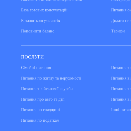
База готових консультацiй
Питання о
Каталог консультантiв
Додати ста
Поповнити баланс
Тарифи
ПОСЛУГИ
Сімейні питання
Питання з 
Питання по житлу та нерухомості
Питання ві
Питання з військової служби
Питання з 
Питання про авто та дтп
Питання ві
Питання по спадщині
Інші питан
Питання по податкам