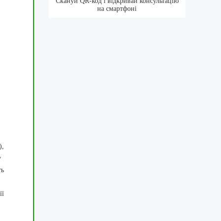
Скануй QR-код і відкривай консультацію
на смартфоні
,
),
у
ть
її