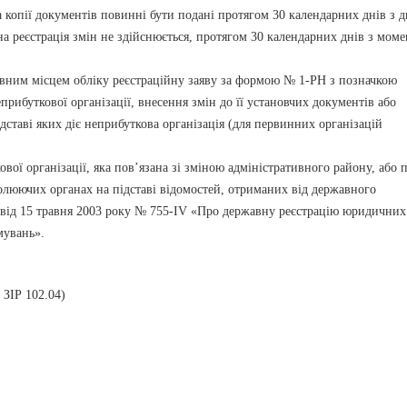
а копії документів повинні бути подані протягом 30 календарних днів з д
вна реєстрація змін не здійснюється, протягом 30 календарних днів з мом
вним місцем обліку реєстраційну заяву за формою № 1-РН з позначкою
прибуткової організації, внесення змін до її установчих документів або
дставі яких діє неприбуткова організація (для первинних організацій
 організації, яка пов’язана зі зміною адміністративного району, або 
ролюючих органах на підставі відомостей, отриманих від державного
и від 15 травня 2003 року № 755-IV «Про державну реєстрацію юридичних
мувань».
 ЗІР 102.04)