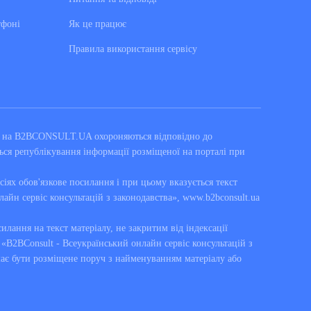
тфоні
Як це працює
Правила використання сервiсу
ні на B2BCONSULT.UA охороняються відповідно до
ься републікування інформації розміщеної на порталі при
сіях обов'язкове посилання і при цьому вказується текст
лайн сервіс консультацій з законодавства», www.b2bconsult.ua
силання на текст матеріалу, не закритим від індексації
B2BConsult - Всеукраїнський онлайн сервіс консультацій з
має бути розміщене поруч з найменуванням матеріалу або