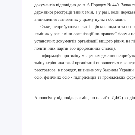
документів відповідно до п. 6 Порядку № 440. Заява т
державної реєстрації таких змін, а у разі, коли держа
виникнення зазначених у цьому пункті обставин.
Отже, неприбуткова організація має подати за осно
«зміни» у разі зміни організаційно-правової форми не
установчих документів організації вищого рівня, на пі
політичних партій або професійних спілок).
Інформація про зміну місцезнаходження неприбуткової
зміну керівника такої організації оновлюється в конт
реєстратора, в порядку, визначеному Законом Україн
осіб, фізичних осіб - підприємців та громадських фор
Анологічну відповідь розміщено на сайті ДФС (розділ