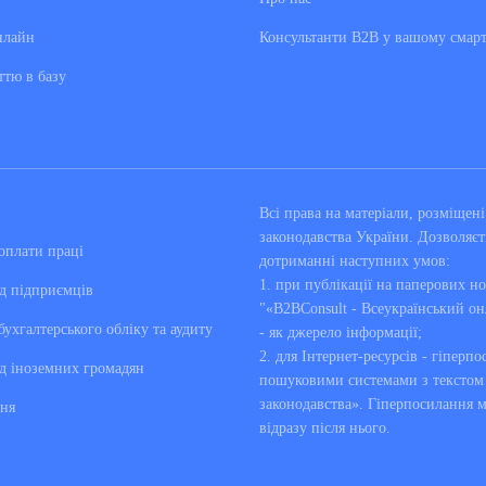
нлайн
Консультанти В2В у вашому смар
ттю в базу
Всі права на матеріали, розміще
законодавства України. Дозволяєт
оплати праці
дотриманні наступних умов:
1. при публікації на паперових но
д підприємців
"«B2BConsult - Всеукраїнський он
бухгалтерського обліку та аудиту
- як джерело інформації;
2. для Інтернет-ресурсів - гіперпо
д іноземних громадян
пошуковими системами з текстом «
законодавства». Гіперпосилання 
ня
відразу після нього.