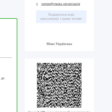
неприбуткова організація
Подивитися інші
консультації з цими тегами
Мова:Українська
 до