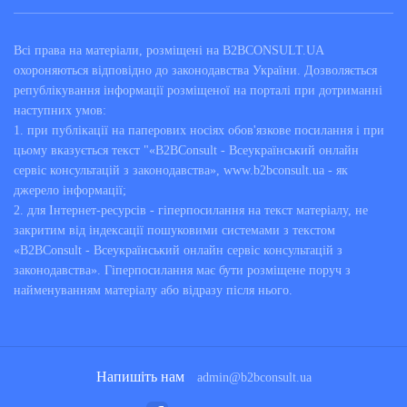
Всі права на матеріали, розміщені на B2BCONSULT.UA
охороняються відповідно до законодавства України. Дозволяється
републікування інформації розміщеної на порталі при дотриманні
наступних умов:
1. при публікації на паперових носіях обов'язкове посилання і при
цьому вказується текст "«B2BConsult - Всеукраїнський онлайн
сервіс консультацій з законодавства», www.b2bconsult.ua - як
джерело інформації;
2. для Інтернет-ресурсів - гіперпосилання на текст матеріалу, не
закритим від індексації пошуковими системами з текстом
«B2BConsult - Всеукраїнський онлайн сервіс консультацій з
законодавства». Гіперпосилання має бути розміщене поруч з
найменуванням матеріалу або відразу після нього.
Напишіть нам
admin@b2bconsult.ua