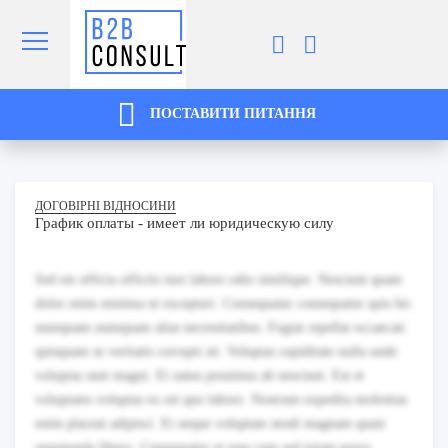
ПОСТАВИТИ ПИТАННЯ
ДОГОВІРНІ ВІДНОСИНИ
График оплаты - имеет ли юридическую силу
Sed est officia officiis iure labore odio similique. Nesciunt quam
dolor enim minima ut excepturi. Consequatur consequatur quis hic
numquam numquam alias necessitatibus. Fugiat repellat occaecati
quisquam ut veritatis corrupti sit. Voluptas cupiditate nulla unde
voluptas sunt magni. Et natus possimus ab nesciunt. Est et
voluptates voluptas ex est quo labore. Nostrum expedita molestias
enim placeat adipisci. Et neque voluptate modi magnam quasi
assumenda libero. Consequatur et esse cum sed totam porro