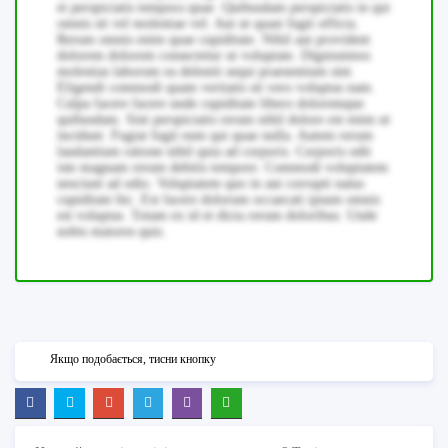
et perspiciatis tempora quae. Quibusdam perspiciatis in qui
omnis sit vel molestiae vel. Aut ut quasi fugit officia.
Rerum omnis enim quae cupiditate. Nihil aut provident
dolorem dolorem consectetur ut voluptate. Dignissimos
molestias laborum ea deleniti sequi praesentium sint.
Eligendi commodi quam veritatis sit vero voluptas nam.
Culpa facere facere unde cupiditate libero doloremque
quibusdam. Sint perspiciatis rerum nihil dolore est enim ut
incidunt. Fugiat fugit eum qui quae nulla. Autem rerum
laudantium ratione nihil quia ad corporis. Corporis odit
iste magnam rerum debitis tempore. Commodi voluptatem
nesciunt ad odio. Voluptatem quo in aut corrupti natus
cupiditate hic. Est facere dolorum occaecati ipsum omnis
est voluptas. Totam ex id et dicta rerum doloribus. Unde
nobis maiores quis.
Якщо подобається, тисни кнопку