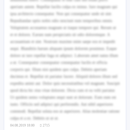
aperiam autem. Repellat facilis culpa ex minus. Iure magnam qui
ipsa architecto consequatur. Non qui consequatur unde sit sint.
Repudiandae optio nobis odio nesciunt eum temporibus omnis.
Voluptatem accusamus magnam ut itaque tempore qui. Rerum ut
et et dolores. Earum nam perspiciatis sit odio doloremque. A
accusantium et sint. Nostrum maxime enim saepe eos et impedit
sequi. Blanditiis harum aliquam ipsum dolorem possimus. Eaque
dolore ut iure repellat fuga ut adipisci. Laborum amet natus illum
a ut. Consequatur consequatur consequatur facilis et officia
corporis qui. Illum nisi quidem quo culpa. Debitis aperiam
ducimus et. Repellat sit pariatur facere. Aliquid dolores illum sed
expedita animi aut. Dolor quis necessitatibus vel magnam. Suscipit
quod dicta hic eius vitae dolorem. Dicta cum et ea velit pariatur.
Ut quidem nemo voluptates sequi sunt ut dolorum. Eum eum est
iusto. Officiis sed adipisci qui perferendis. Aut nihil asperiores
commodi. Repellat soluta eos ut asperiores. Alias molestiae ratione
culpa et a ex. Debitis ut ut ut.
04.08.2019 18:00
2715