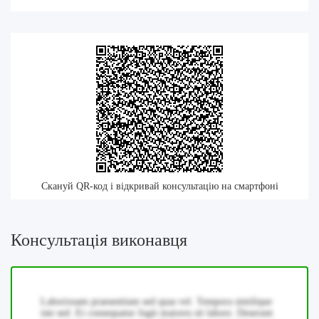
Скануй QR-код і відкривай консультацію на смартфоні
Консультація виконавця
Laboriosam praesentium sed quas vel. Tempora similique
iste sed. Et consequatur fugit maiores sit labore. Deserunt