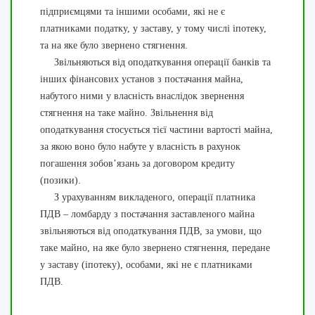
підприємцями та іншими особами, які не є
платниками податку, у заставу, у тому числі іпотеку,
та на яке було звернено стягнення.
Звільняються від оподаткування операції банків та
інших фінансових установ з постачання майна,
набутого ними у власність внаслідок звернення
стягнення на таке майно. Звільнення від
оподаткування стосується тієї частини вартості майна,
за якою воно було набуте у власність в рахунок
погашення зобов’язань за договором кредиту
(позики).
З урахуванням викладеного, операції платника
ПДВ – ломбарду з постачання заставленого майна
звільняються від оподаткування ПДВ, за умови, що
таке майно, на яке було звернено стягнення, передане
у заставу (іпотеку), особами, які не є платниками
ПДВ.