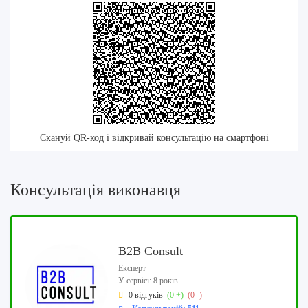
Скануй QR-код і відкривай консультацію на смартфоні
Консультація виконавця
B2B Consult
Експерт
У сервісі: 8 років
0 відгуків
(0 +)
(0 -)