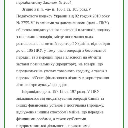
передбаченому Законом № 2654.
Згідно з п.п. «а» п. 185.1 ст. 185 розд.V
Податкового кодексу України від 02 грудня 2010 року
№ 2755-VI із змінами та доповненнями (далі – ПКУ)
об’єктом оподаткування є операції платників податку
з постачання товарів, місце постачання яких
розташоване на митній території України, відповідно
до ст. 186 ПКУ, у тому числі операції з безоплатної
передачі та з передачі права власності на об’єкти
застави позичальнику (кредитору), на товари, що
передаються на умовах товарного кредиту, а також з
передачі об’єкта фінансового лізингу в користування
лізингоотримувачу/орендарю.
Відповідно до п. 197.12 ст. 197 розд. V ПКУ
звільняються від оподаткування операції банків та
інших фінансових установ з постачання (продажу,
відчуження іншим способом) майна, що передане
фізичними особами, а також суб’єктами
підприємницької діяльності - приватними