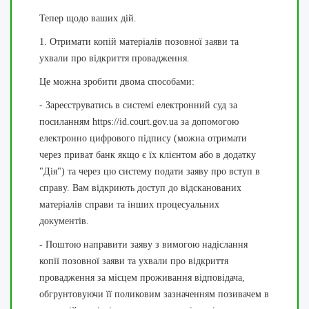
Тепер щодо ваших дій.
1. Отримати копій матеріалів позовної заяви та
ухвали про відкриття провадження.
Це можна зробити двома способами:
- З
ареєструватись в системі електронний суд за
посиланням https://id.court.gov.ua за допомогою
електронно цифрового підпису (можна отримати
через приват банк якщо є їх клієнтом або в додатку
"Дія") та через цю систему подати заяву про вступ в
справу. Вам відкриють доступ до відсканованих
матеріалів справи та інших процесуальних
документів.
- Поштою направити заяву з вимогою надіслання
копії позовної заяви та
ухвали про відкриття
провадження за місцем проживання відповідача,
обгрунтовуючи її поликовим зазначенням позивачем в