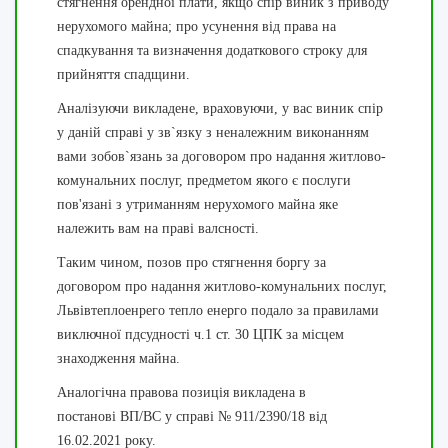
стягнення орендної плати, якщо спір виник з приводу
нерухомого майна; про усунення від права на
спадкування та визначення додаткового строку для
прийняття спадщини.
Аналізуючи викладене, враховуючи, у вас виник спір
у даній справі у зв`язку з неналежним виконанням
вами зобов`язань за договором про надання житлово-
комунальних послуг, предметом якого є послуги
пов'язані з утриманням нерухомого майна
яке
належить вам на праві валсності.
Таким чином, позов про стягнення боргу
за
договором про надання житлово-комунальних послуг,
Львівтеплоенрего тепло енерго подало за правилами
виключної пдсудності ч.1 ст. 30 ЦПК за місцем
знаходження майна.
Аналогічна правова позиція викладена в
постанові ВП/ВС у справі № 911/2390/18 від
16.02.2021 року.