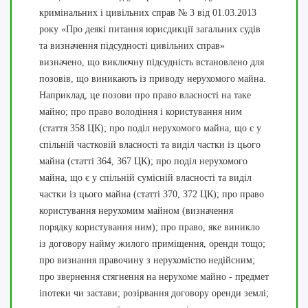
кримінальних і цивільних справ № 3 від 01.03.2013
року «Про деякі питання юрисдикції загальних судів
та визначення підсудності цивільних справ»
визначено, що виключну підсудність встановлено для
позовів, що виникають із приводу нерухомого майна.
Наприклад, це позови про право власності на таке
майно; про право володіння і користування ним
(стаття 358 ЦК); про поділ нерухомого майна, що є у
спільній частковій власності та виділ частки із цього
майна (статті 364, 367 ЦК); про поділ нерухомого
майна, що є у спільній сумісній власності та виділ
частки із цього майна (статті 370, 372 ЦК); про право
користування нерухомим майном (визначення
порядку користування ним); про право, яке виникло
із договору найму жилого приміщення, оренди тощо;
про визнання правочину з нерухомістю недійсним;
про звернення стягнення на нерухоме майно - предмет
іпотеки чи застави; розірвання договору оренди землі;