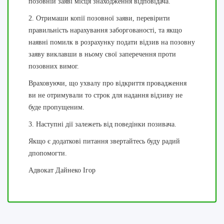
позовній заяві місця знаходження відповідача.
2. Отримаши копії позовної заяви, перевірити
правильність нарахування заборгованості, та якщо
наявні помилк в розрахунку подати відзив на позовну
заяву виклавши в ньому свої заперечення проти
позовних вимог.
Враховуючи, що ухвалу про відкриття провадження
ви не отримували то строк для надання відзиву не
буде пропущеним.
3. Наступні дії залежеть від поведінки позивача.
Якщо є додаткові питання звертайтесь буду радий
дпопомогти.
Адвокат Дайнеко Ігор