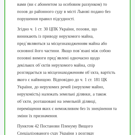
вами (ви є абонентом за особовим разхунком) то
позов до районного суду в місті Львові подано без
порушення правил підсудності.
Згідно ч. 1 ст. 30 ЦПК України, позови, що
виникають із приводу нерухомого майна,
пред`являються за місцезнаходженням майна або
основної його частини. Якщо пов`язані між собою
позовні вимоги пред`явлені одночасно щодо
декількох об`єктів нерухомого майна, спір
розглядається за місцезнаходженням об`єкта, вартість
якого є найвищою. Відповідно до ч. 1 ст. 181 ЦК
України, до нерухомих речей (нерухоме майно,
нерухомість) належать земельні ділянки, а також
об`єкти, розташовані на земельній ділянці,
переміщення яких є неможливим без їх знецінення та
зміни їх призначення.
Пунктом 42 Постанови Пленуму Вищого
Спеціалізованого суду України з розгляду