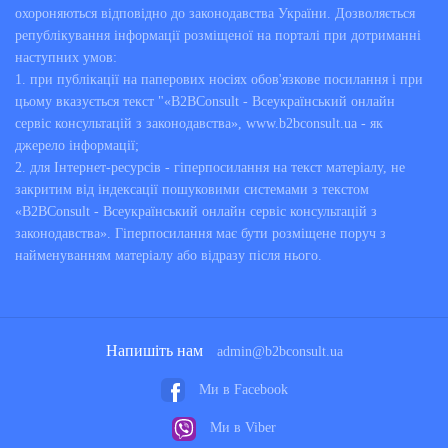
охороняються відповідно до законодавства України. Дозволяється
републікування інформації розміщеної на порталі при дотриманні
наступних умов:
1. при публікації на паперових носіях обов'язкове посилання і при
цьому вказується текст "«B2BConsult - Всеукраїнський онлайн
сервіс консультацій з законодавства», www.b2bconsult.ua - як
джерело інформації;
2. для Інтернет-ресурсів - гіперпосилання на текст матеріалу, не
закритим від індексації пошуковими системами з текстом
«B2BConsult - Всеукраїнський онлайн сервіс консультацій з
законодавства». Гіперпосилання має бути розміщене поруч з
найменуванням матеріалу або відразу після нього.
Напишіть нам
admin@b2bconsult.ua
Ми в Facebook
Ми в Viber