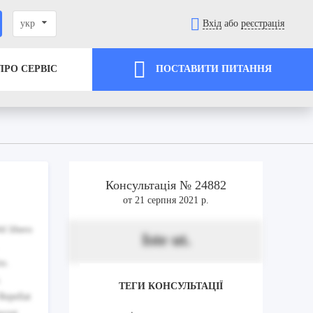
укр
Вхід
або
реєстрація
ПРО СЕРВІС
ПОСТАВИТИ ПИТАННЯ
Консультація № 24882
от 21 серпня 2021 р.
el libero
Iste ut.
to.
.
ТЕГИ КОНСУЛЬТАЦІЇ
Repellat