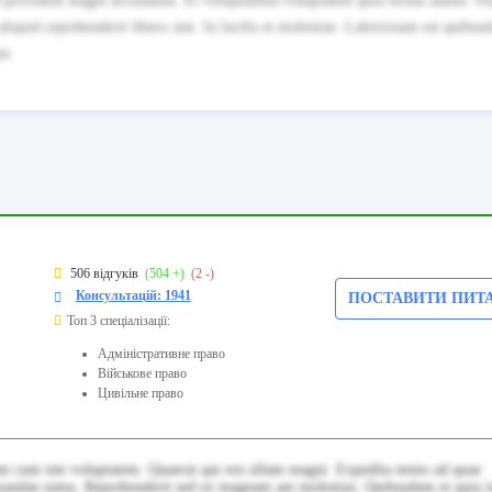
quis provident magni accusamus. Et voluptatibus voluptatem quia rerum autem. Pl
liquid reprehenderit libero sint. In facilis et molestiae. Laboriosam est quibu
ui.
506 відгуків
(504 +)
(2 -)
Консультацій: 1941
ПОСТАВИТИ ПИТ
Топ 3 спеціалізації:
Адміністративне право
Військове право
Цивільне право
am cum iste voluptatem. Quaerat qui eos ullam magni. Expedita nemo ad quae
ecusandae natus. Reprehenderit sed ex magnam aut molestias. Quibusdam et quia i