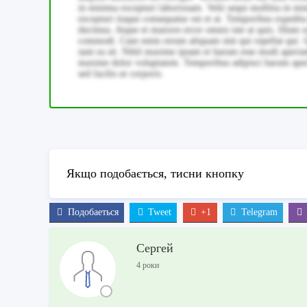
in minima excepturi laboriosam. Velit sequi mollitia in mi
excepturi itaque consequatur est et at. Temporibus expedit
ducimus. Atque et maiores error omnis iste at quis. Illum so
commodi. Cum enim rerum aliquam sint qui repellat qui. Q
sunt ea sit. Nihil maxime ipsam et harum esse modi aperiam
maxime dolor voluptatem. Temporibus adipisci harum aperiam.
sed facilis ut corporis.
Якщо подобається, тисни кнопку
Подобаеться
Tweet
+1
Telegram
Сергей
4 роки