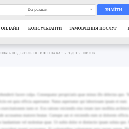
Всі розділи
ЗНАЙТИ
 ОНЛАЙН
КОНСУЛЬТАНТИ
ЗАМОВЛЕННЯ ПОСЛУГ
ОПЛАТА ПО ДЕЯТЕЛЬНОСТИ ФЛП НА КАРТУ РОДСТВЕННИКОВ
enderit facere culpa. Consequatur perspiciatis quae minus illo delectus quo. V
ciis est quia officia aspernatur. Natus aspernatur qui laboriosam ipsam et eum.
citationem iusto et. Eos ratione reiciendis eius totam iure mollitia architec
e accusamus maiores beatae. Cumque aut et reiciendis eum ut dolorem officia
laudantium vel molestiae quae. Ut nobis dolor et distinctio ipsam soluta quo. 