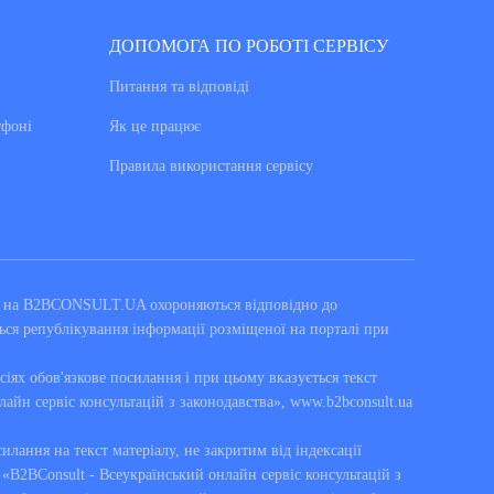
ДОПОМОГА ПО РОБОТІ СЕРВІСУ
Питання та вiдповiдi
тфоні
Як це працює
Правила використання сервiсу
ні на B2BCONSULT.UA охороняються відповідно до
ься републікування інформації розміщеної на порталі при
сіях обов'язкове посилання і при цьому вказується текст
лайн сервіс консультацій з законодавства», www.b2bconsult.ua
силання на текст матеріалу, не закритим від індексації
B2BConsult - Всеукраїнський онлайн сервіс консультацій з