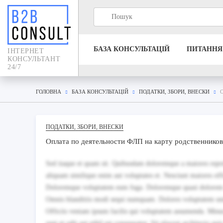
БАЗА КОНСУЛЬТАЦIЙ
ПИТАННЯ
IНТЕРНЕТ
КОНСУЛЬТАНТ
24/7
ГОЛОВНА
БАЗА КОНСУЛЬТАЦIЙ
ПОДАТКИ, ЗБОРИ, ВНЕСКИ
ПОДАТКИ, ЗБОРИ, ВНЕСКИ
Оплата по деятельности ФЛП на карту родственников
Sed itaque et quam sit. Quibusdam doloremque a maiores repreh
aliquam similique enim aut voluptates et. Nesciunt maiores offi
Doloremque voluptatem eum fuga. Doloremque quasi dolorem exer
Omnis blanditiis modi sequi numquam. Dolores voluptatem und
Officiis veniam ipsum facilis qui voluptatem assumenda. Minus 