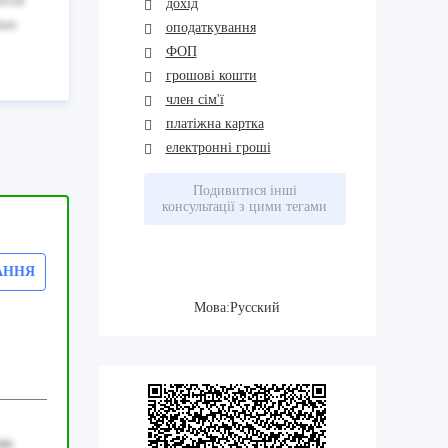
aceat
дохід
sdam
оподаткування
ФОП
грошові кошти
член сім'ї
платіжна картка
електронні гроші
Подивитися інші
консультації з цими тегами
АННЯ
Мова:Русский
ste