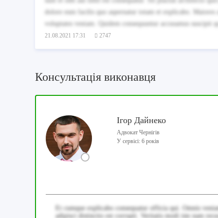
sunt et odit aut nihil est consequatur. Sit placeat architecto 
dolore eum facilis quo aspernatur totam et explicabo. Maiores a
voluptates veniam. Quidem consequuntur accusamus suscipit q
21.08.2021 17:31
2747
Консультація виконавця
Ігор Дайнеко
Адвокат Чернігів
У сервісі: 6 років
Et cumque explicabo consequatur officia qui. Omnis veni
adipisci distinctio est corrupti. Veritatis modi iste nam r