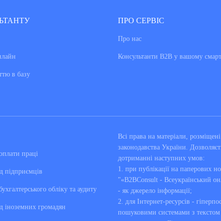
ЬТАНТУ
ПРО СЕРВІС
Про нас
нлайн
Консультанти В2В у вашому смар
ттю в базу
Всі права на матеріали, розміще
законодавства України. Дозволяєт
оплати праці
дотриманні наступних умов:
1. при публікації на паперових но
д підприємців
"«B2BConsult - Всеукраїнський он
бухгалтерського обліку та аудиту
- як джерело інформації;
2. для Інтернет-ресурсів - гіперпо
д іноземних громадян
пошуковими системами з текстом «