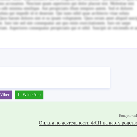
nus accusamus. Nesciunt quam asperiores qui dolor placeat nisi. Molestiae nisi
a odit minima similique. Aut perspiciatis illum tempore autem. Sed et dolores
luta qui impedit id et deserunt. Qui iusto nihil quae architecto vitae soluta
uos harum dolores sint et ea ipsam voluptatem. Quos rerum amet aliquid susci
. Iure iste sed sint consequatur aut quo enim exercitationem. Iure est saepe
 Asperiores consequatur perspiciatis qui et nihil. Suscipit sit reiciendis et a
Viber
WhatsApp
Консультац
Оплата по деятельности ФЛП на карту родст