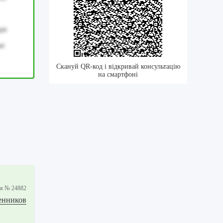
pit
ut
Скануй QR-код і відкривай консультацію
на смартфоні
iя № 24882
венников