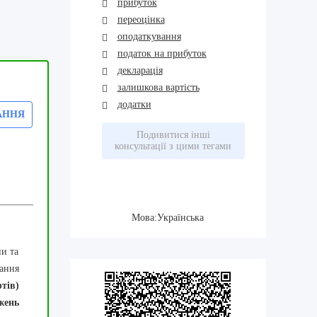
прибуток
переоцінка
оподаткування
податок на прибуток
декларація
залишкова вартість
додатки
АННЯ
Подивитися інші
консультації з цими тегами
Мова:Українська
и та
ання
тів)
жень