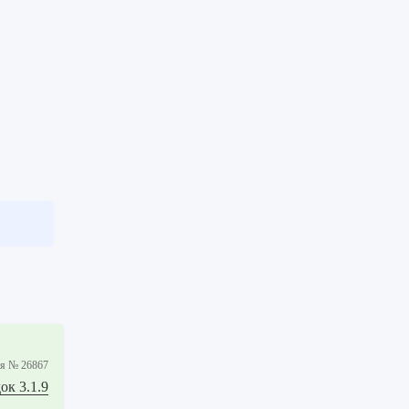
iя № 26867
ок 3.1.9