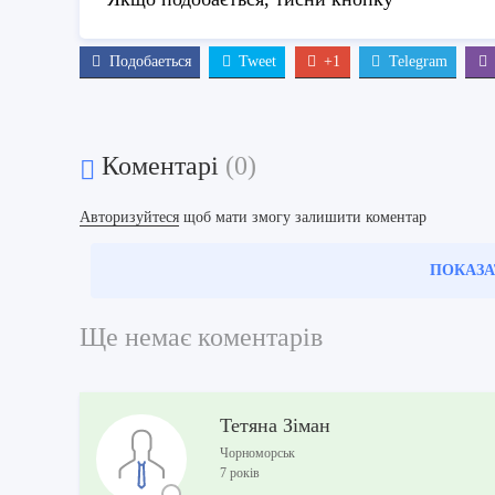
Подобаеться
Tweet
+1
Telegram
Коментарі
(0)
Авторизуйтеся
щоб мати змогу залишити коментар
ПОКАЗА
Ще немає коментарів
Тетяна Зіман
Чорноморськ
7 років