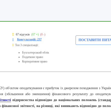
67 відгуків
(67 +)
(0 -)
Консультацій: 237
ПОСТАВИТИ ПИТ
Топ 3 спеціалізації:
Бухгалтерський облік
Податкове право
Корпоративне право
У) об'єктом оподаткування є прибуток із джерелом походження з Україн
ня (збільшення або зменшення) фінансового результату до оподаткув
ітності
підприємства відповідно до національних положень (стандар
фінансової звітності, на різниці, які виникають відповідно до поло