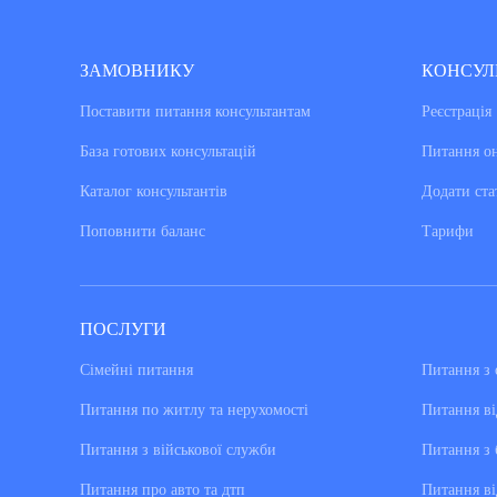
ЗАМОВНИКУ
КОНСУЛ
Поставити питання консультантам
Реєстрація
База готових консультацiй
Питання о
Каталог консультантiв
Додати ста
Поповнити баланс
Тарифи
ПОСЛУГИ
Сімейні питання
Питання з 
Питання по житлу та нерухомості
Питання ві
Питання з військової служби
Питання з 
Питання про авто та дтп
Питання ві