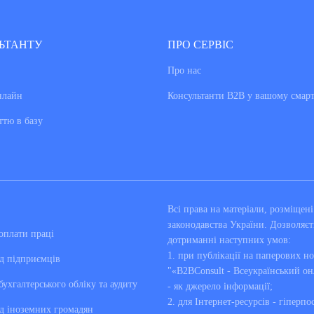
ЬТАНТУ
ПРО СЕРВІС
Про нас
нлайн
Консультанти В2В у вашому смар
ттю в базу
Всі права на матеріали, розміще
законодавства України. Дозволяєт
оплати праці
дотриманні наступних умов:
1. при публікації на паперових но
д підприємців
"«B2BConsult - Всеукраїнський он
бухгалтерського обліку та аудиту
- як джерело інформації;
2. для Інтернет-ресурсів - гіперпо
д іноземних громадян