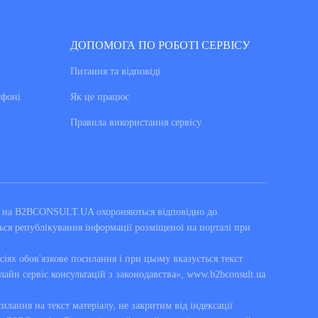
ДОПОМОГА ПО РОБОТІ СЕРВІСУ
Питання та вiдповiдi
тфоні
Як це працює
Правила використання сервiсу
ні на B2BCONSULT.UA охороняються відповідно до
ься републікування інформації розміщеної на порталі при
сіях обов'язкове посилання і при цьому вказується текст
лайн сервіс консультацій з законодавства», www.b2bconsult.ua
силання на текст матеріалу, не закритим від індексації