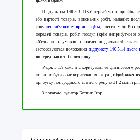
цього Кодексу
.
Підпунктом 140.5.9. ПКУ передбачено, що фінансови
або вартості товарів, виконаних робіт, наданих пос
року
неприбутковим організаціям
, внесеним до Реєстр
передачі товарів, робіт, послуг (крім неприбуткової 
об'єднанні є умовою проведення діяльності такого
застосовуються положення
підпункту
140.5.14
цього 
попереднього звітного року
.
Рядок 3.1.9 саме й є коригуванням фінансового рез
повинно бути саме коригування витрат,
відображених
прибутку попереднього звітного року із 31.2 млн. грн
З повагою, аудитор Бутник Ігор.
Якщо подобається, тисни кнопку