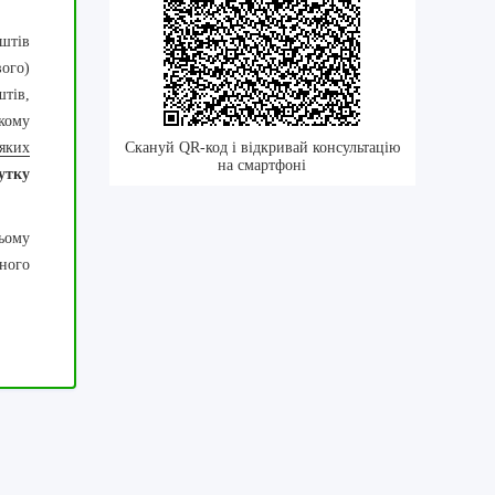
штів
вого)
штів,
акому
яких
Скануй QR-код і відкривай консультацію
на смартфоні
утку
ньому
ного