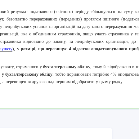
й результат податкового (звітного) періоду збільшується на суму ко
луг, безоплатно перерахованих (переданих) протягом звітного (податко
у неприбуткових установ та організацій на дату такого перерахування ко
організації, яка є об'єднанням страховиків, якщо участь страховика у т
 страховика
відповідно до закону, та неприбуткових організацій, до 
пункту
),
у розмірі, що перевищує 4 відсотки оподатковуваного приб
ультату, отриманого у
бухгалтерському обліку
, тому й відображено в 
 у бухгалтерському обліку
, тобто порівнювати потрібно 4% оподаткова
., а перевищення другого над першим відобразити у цьому рядку.