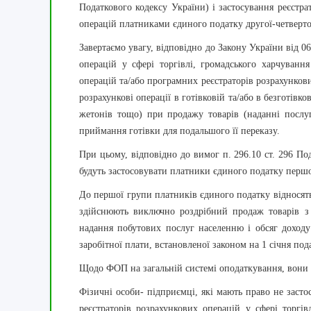
Податкового кодексу України) і застосування реєстра
операцій платниками єдиного податку другої-четверто
Завертаємо увагу, відповідно до Закону України від 
операцій у сфері торгівлі, громадського харчуванн
операцій та/або програмних реєстраторів розрахункови
розрахункові операції в готівковій та/або в безготівк
жетонів тощо) при продажу товарів (наданні послуг)
приймання готівки для подальшого її переказу.
При цьому, відповідно до вимог п. 296.10 ст. 296 П
будуть застосовувати платники єдиного податку першо
До першої групи платників єдиного податку відносять
здійснюють виключно роздрібний продаж товарів з т
надання побутових послуг населенню і обсяг доходу
заробітної плати, встановленої законом на 1 січня под
Щодо ФОП на загальній системі оподаткування, вони 
Фізичні особи- підприємці, які мають право не засто
реєстраторів розрахункових операцій у сфері торгів