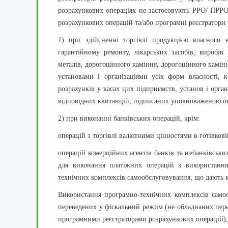
розрахункових операціях не застосовують РРО/ ПРРО
розрахункових операцій та/або програмні реєстратори
1) при здійсненні торгівлі продукцією власного 
гарантійному ремонту, лікарських засобів, виробі
металів, дорогоцінного каміння, дорогоцінного камін
установами і організаціями усіх форм власності, к
розрахунків у касах цих підприємств, установ і орга
відповідних квитанцій, підписаних уповноваженою ос
2) при виконанні банківських операцій, крім:
операцій з торгівлі валютними цінностями в готівковій
операцій комерційних агентів банків та небанківськи
для виконання платіжних операцій з використання
технічних комплексів самообслуговування, що дають к
Використання програмно-технічних комплексів самоо
переведених у фіскальний режим (не обладнаних пер
програмними реєстраторами розрахункових операцій),