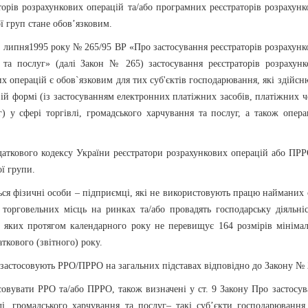
торів розрахункових операцій та/або програмних реєстраторів розрахун
ї груп стане обов’язковим.
06 липня1995 року № 265/95 ВР «Про застосування реєстраторів розрахун
я та послуг» (далі Закон № 265) застосування реєстраторів розрахунк
х операцій є обов`язковим для тих суб'єктів господарювання, які здійс
овій формі (із застосуванням електронних платіжних засобів, платіжних ч
 у сфері торгівлі, громадського харчування та послуг, а також операц
одаткового кодексу України реєстратори розрахункових операцій або ПР
ї групи.
ся фізичні особи – підприємці, які не використовують працю найманих 
орговельних місць на ринках та/або провадять господарську діяльніс
 яких протягом календарного року не перевищує 164 розмірів мінімал
аткового (звітного) року.
застосовують РРО/ПРРО на загальних підставах відповідно до Закону № 
совувати РРО та/або ПРРО, також визначені у ст. 9 Закону
Про застосув
лі, громадського харчування та послуг
– такі суб’єкти господарювання