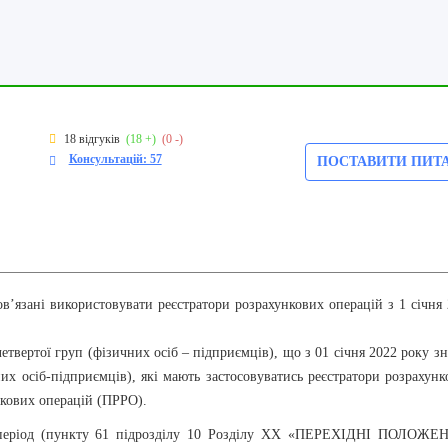
18 відгуків
(18 +)
(0 -)
Консультацій: 57
ПОСТАВИТИ ПИТ
ов’язані використовувати реєстратори розрахункових операцій з 1 січня
твертої груп (фізичних осіб – підприємців), що з 01 січня 2022 року з
их осіб-підприємців), які мають застосовуватись реєстратори розрахун
нкових операцій (ПРРО).
ий період (пункту 61 підрозділу 10 Розділу ХХ «ПЕРЕХІДНІ ПОЛОЖЕ