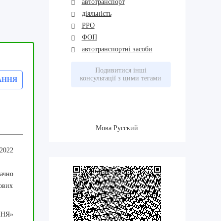
автотранспорт
діяльність
РРО
ФОП
автотранспортні засоби
Подивитися інші
консультації з цими тегами
АННЯ
Мова:Русский
 2022
начно
кових
ННЯ»