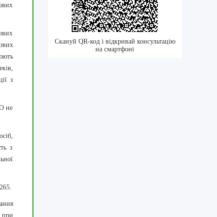
кових
кових
Скануй QR-код і відкривай консультацію
ових
на смартфоні
нюють
еків,
ії з
РО не
осіб,
ть з
ьної
265.
ання
 при