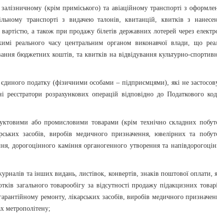
 залізничному (крім приміського) та авіаційному транспорті з оформле
ільному транспорті з видачею талонів, квитанцій, квитків з нанесе
вартістю, а також при продажу білетів державних лотерей через електр
жимі реального часу центральним органом виконавчої влади, що реал
вання бюджетних коштів, та квитків на відвідування культурно-спортив
 єдиного податку (фізичними особами – підприємцями), які не застосов
ні реєстратори розрахункових операцій відповідно до Податкового код
дуктовими або промисловими товарами (крім технічно складних побут
арських засобів, виробів медичного призначення, ювелірних та побут
ння, дорогоцінного каміння органогенного утворення та напівдорогоцін
 журналів та інших видань, листівок, конвертів, знаків поштової оплати,
отків загального товарообігу за відсутності продажу підакцизних товар
гарантійному ремонту, лікарських засобів, виробів медичного призначен
ах метрополітену;