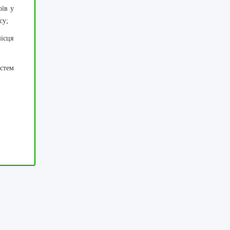
оїв у
су;
місця
стем