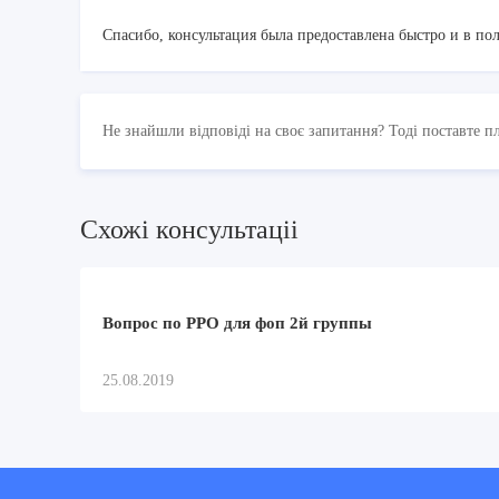
Спасибо, консультация была предоставлена быстро и в по
Не знайшли відповіді на своє запитання? Тоді поставте п
Схожi консультацii
Вопрос по РРО для фоп 2й группы
25.08.2019