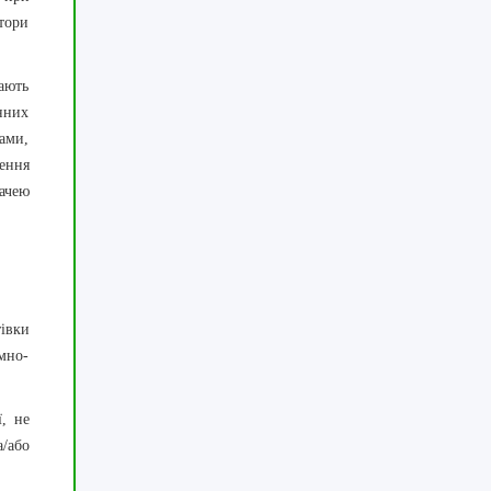
тори
ають
нних
вами,
ення
дачею
тівки
мно-
, не
/або