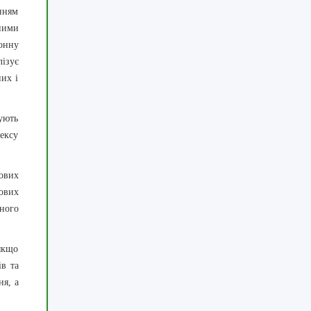
нням
ними
онну
ізує
них і
ують
ексу
ових
ових
ного
 якщо
ів та
ня, а