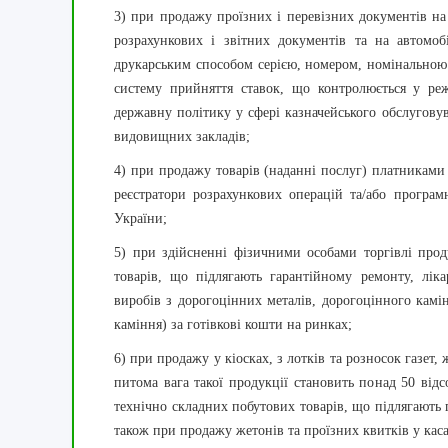
3) при продажу проїзних і перевізних документів на
розрахункових і звітних документів та на автомоб
друкарським способом серією, номером, номінальною 
систему прийняття ставок, що контролюється у ре
державну політику у сфері казначейського обслугову
видовищних закладів;
4) при продажу товарів (наданні послуг) платниками
реєстратори розрахункових операцій та/або програм
України;
5) при здійсненні фізичними особами торгівлі про
товарів, що підлягають гарантійному ремонту, лік
виробів з дорогоцінних металів, дорогоцінного камі
каміння) за готівкові кошти на ринках;
6) при продажу у кіосках, з лотків та розносок газет,
питома вага такої продукції становить понад 50 відс
технічно складних побутових товарів, що підлягають 
також при продажу жетонів та проїзних квитків у кас