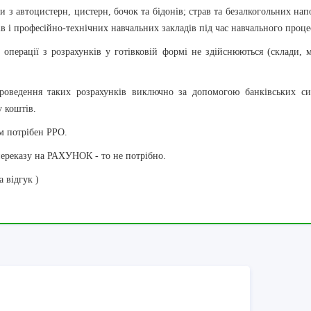
и з автоцистерн, цистерн, бочок та бідонів; страв та безалкогольних нап
ів і професійно-технічних навчальних закладів під час навчального проце
 операції з розрахунків у готівковій формі не здійснюються (склади, 
проведення таких розрахунків виключно за допомогою банківських си
у коштів.
ам потрібен РРО.
переказу на РАХУНОК - то не потрібно.
а відгук )