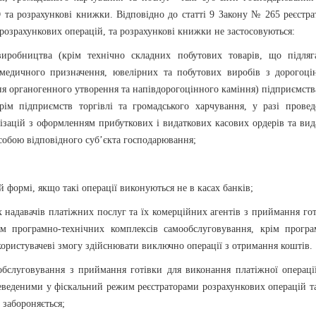
 та розрахункові книжки. Відповідно до статті 9 Закону № 265 реєстра
 розрахункових операцій, та розрахункові книжки не застосовуються:
виробництва (крім технічно складних побутових товарів, що підляг
в медичного призначення, ювелірних та побутових виробів з дорогоці
ня органогенного утворення та напівдорогоцінного каміння) підприємст
рім підприємств торгівлі та громадського харчування, у разі провед
нізацій з оформленням прибуткових і видаткових касових ордерів та ви
обою відповідного суб’єкта господарювання;
 формі, якщо такі операції виконуються не в касах банків;
х надавачів платіжних послуг та їх комерційних агентів з приймання го
м програмно-технічних комплексів самообслуговування, крім програ
ористувачеві змогу здійснювати виключно операції з отримання коштів.
бслуговування з приймання готівки для виконання платіжної операції
еведеними у фіскальний режим реєстраторами розрахункових операцій та
 забороняється;