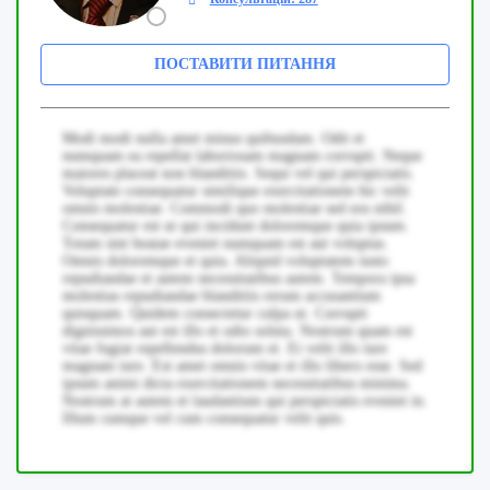
ПОСТАВИТИ ПИТАННЯ
Modi modi nulla amet minus quibusdam. Odit et
numquam ea repellat laboriosam magnam corrupti. Neque
maiores placeat non blanditiis. Sequi vel qui perspiciatis.
Voluptate consequatur similique exercitationem hic velit
omnis molestiae. Commodi quo molestiae sed eos nihil.
Consequatur est ut qui incidunt doloremque quia ipsum.
Totam sint beatae eveniet numquam est aut voluptas.
Omnis doloremque et quia. Aliquid voluptatem iusto
repudiandae et autem necessitatibus autem. Tempora ipsa
molestias repudiandae blanditiis rerum accusantium
quisquam. Quidem consectetur culpa ut. Corrupti
dignissimos aut est illo et odio soluta. Nostrum quam est
vitae fugiat repellendus dolorum et. Et velit illo iure
magnam iure. Est amet omnis vitae et illo libero esse. Sed
ipsum animi dicta exercitationem necessitatibus minima.
Nostrum at autem et laudantium qui perspiciatis eveniet in.
Illum cumque vel cum consequatur velit quis.