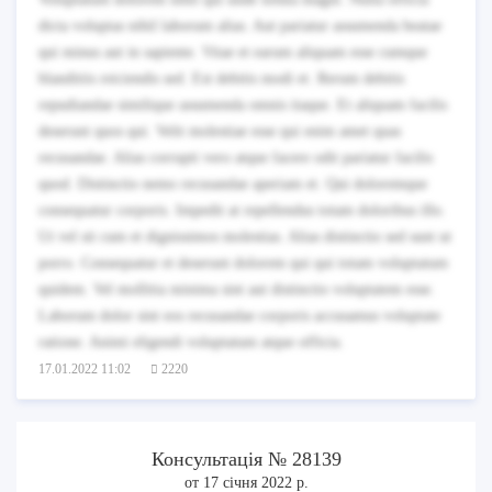
dicta voluptas nihil laborum alias. Aut pariatur assumenda beatae
qui minus aut in sapiente. Vitae et earum aliquam esse cumque
blanditiis reiciendis sed. Est debitis modi et. Rerum debitis
repudiandae similique assumenda omnis itaque. Et aliquam facilis
deserunt quos qui. Velit molestiae esse qui enim amet quas
recusandae. Alias corrupti vero atque facere odit pariatur facilis
quod. Distinctio nemo recusandae aperiam et. Qui doloremque
consequatur corporis. Impedit at repellendus totam doloribus illo.
Ut vel sit cum et dignissimos molestias. Alias distinctio sed sunt ut
porro. Consequatur et deserunt dolorem qui qui totam voluptatum
quidem. Vel mollitia minima sint aut distinctio voluptatem esse.
Laborum dolor sint eos recusandae corporis accusamus voluptate
ratione. Animi eligendi voluptatum atque officia.
17.01.2022 11:02
2220
Консультація № 28139
от 17 січня 2022 р.