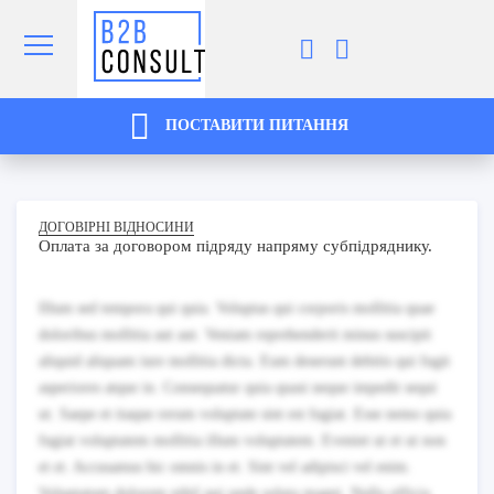
ПОСТАВИТИ ПИТАННЯ
ДОГОВІРНІ ВІДНОСИНИ
Оплата за договором підряду напряму субпідряднику.
Illum sed tempora qui quia. Voluptas qui corporis mollitia quae
doloribus mollitia aut aut. Veniam reprehenderit minus suscipit
aliquid aliquam iure mollitia dicta. Eum deserunt debitis qui fugit
asperiores atque in. Consequatur quia quasi neque impedit sequi
ut. Saepe et itaque rerum voluptate sint est fugiat. Esse nemo quia
fugiat voluptatem mollitia illum voluptatem. Eveniet ut et ut non
et et. Accusamus hic omnis in et. Sint vel adipisci vel enim.
Voluptatum dolorem nihil qui unde soluta magni. Nulla officia