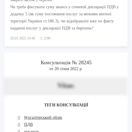
Чи треба фіксувати суму аванса у січневій декларації ПДВ у
додатку 5 (як суму постачання послуг за межами митної
території України ст.186.3), чи відображати вже по факту
надання послуг у декларації ПДВ за березень?
20.01.2022 16:40
2199
Консультація № 28245
от 20 січня 2022 р.
Vitae.
ТЕГИ КОНСУЛЬТАЦІЇ
бухгалтерський облік
ПДВ
послуги