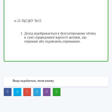
п.21 П(С)БУ №15
Дохід відображається в бухгалтерському обліку
в сумі справедливої вартості активів, що
отримані або підлягають отриманню.
Якщо подобається, тисни кнопку