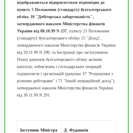
відображаються підприємством відповідно до
пункту 5 Положення (стандарту) бухгалтерського
обліку 10 "Дебіторська заборгованість",
затвердженого наказом Міністерства фінансів
України від 08.10.99 N 237
, пункту 21 Положення
(стандарту) бухгалтерського обліку 15 "Дохід",
затвердженого наказом Міністерства фінансів України
від 29.11.99 N 290, та Інструкції про застосування
Плану рахунків бухгалтерського обліку активів,
капіталу, зобов'язань і господарських операцій
підприємств і організацій (рахунки 37 "Розрахунки з
різними дебіторами" і 71 "Іншій операційний дохід"),
затвердженої наказом Міністерства фінансів України
від 30.11.99 N 291.
Заступник Міністра
Д. Фудашкін