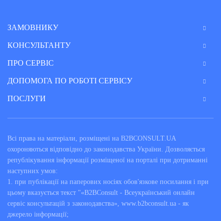
ЗАМОВНИКУ
КОНСУЛЬТАНТУ
ПРО СЕРВІС
ДОПОМОГА ПО РОБОТІ СЕРВІСУ
ПОСЛУГИ
Всі права на матеріали, розміщені на B2BCONSULT.UA
охороняються відповідно до законодавства України. Дозволяється
републікування інформації розміщеної на порталі при дотриманні
наступних умов:
1. при публікації на паперових носіях обов'язкове посилання і при
цьому вказується текст "«B2BConsult - Всеукраїнський онлайн
сервіс консультацій з законодавства», www.b2bconsult.ua - як
джерело інформації;