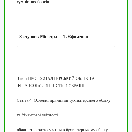
сумнівних боргів
.
Заступник Міністра
Т. Єфименко
Закон ПРО БУХГАЛТЕРСЬКИЙ ОБЛІК ТА
ФІНАНСОВУ ЗВІТНІСТЬ В УКРАЇНІ
Стаття 4. Основні принципи бухгалтерського обліку
та фінансової звітності
обачність
- застосування в бухгалтерському обліку