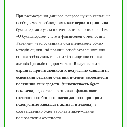
При рассмотрении данного вопроса нужно указать на
необходимость соблюдения также
первого принципа
бухгалтерского учета и отчетности согласно ст.4. Закон
«О бухгалтерском учете и финансовой отчетности в
Украине»: «застосування в бухгалтерському обліку
методів оцінки, які повинні запобігати заниженню
оцінки зобов'язань та витрат і завищенню оцінки
активів і доходів підприємства».
В случае, если
отразить причитающиеся к получению санкции на
основании решения суда при нулевой вероятности
получения этих средств, финотчетность будет
искажена
, недостоверно отражать финансовое
состояние (
особенно согласно данного принципа
недопустимо завышать активы и доходы
) и
соответственно будет вводить в заблуждение
пользователей отчетности.