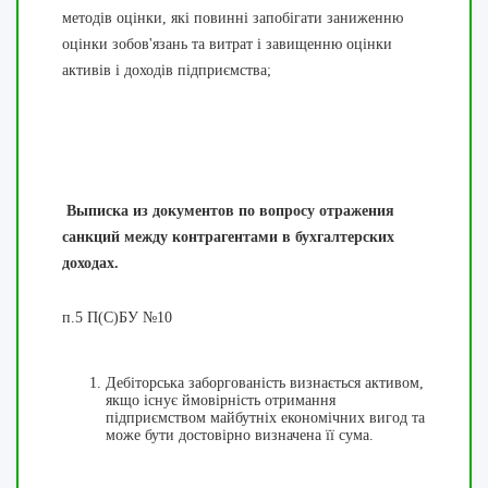
методів оцінки, які повинні запобігати заниженню
оцінки зобов'язань та витрат і завищенню оцінки
активів і доходів підприємства;
Выписка из документов по вопросу отражения
санкций между контрагентами в бухгалтерских
доходах.
п.5 П(С)БУ №10
Дебіторська заборгованість визнається активом,
якщо існує ймовірність отримання
підприємством майбутніх економічних вигод та
може бути достовірно визначена її сума.