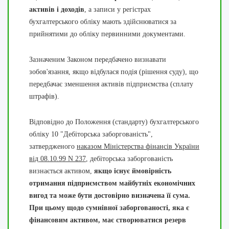
активів і доходів
, а записи у регістрах
бухгалтерського обліку мають здійснюватися за
прийнятими до обліку первинними документами.
Зазначеним Законом передбачено визнавати
зобов'язання, якщо відбулася подія (рішення суду), що
передбачає зменшення активів підприємства (сплату
штрафів).
Відповідно до Положення (стандарту) бухгалтерського
обліку 10 "Дебіторська заборгованість",
затвердженого
наказом Міністерства фінансів України
від 08.10.99 N 237
, дебіторська заборгованість
визнається активом,
якщо існує ймовірність
отримання підприємством майбутніх економічних
вигод та може бути достовірно визначена її сума.
При цьому щодо сумнівної заборгованості, яка є
фінансовим активом, має створюватися резерв