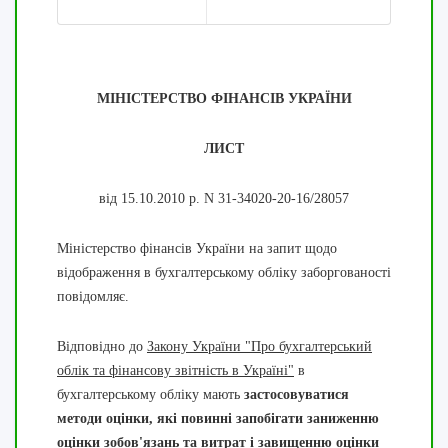
МІНІСТЕРСТВО ФІНАНСІВ УКРАЇНИ
ЛИСТ
від 15.10.2010 р. N 31-34020-20-16/28057
Міністерство фінансів України на запит щодо
відображення в бухгалтерському обліку заборгованості
повідомляє.
Відповідно до
Закону України "Про бухгалтерський
облік та фінансову звітність в Україні"
в
бухгалтерському обліку мають
застосовуватися
методи оцінки, які повинні запобігати заниженню
оцінки зобов'язань та витрат і завищенню оцінки