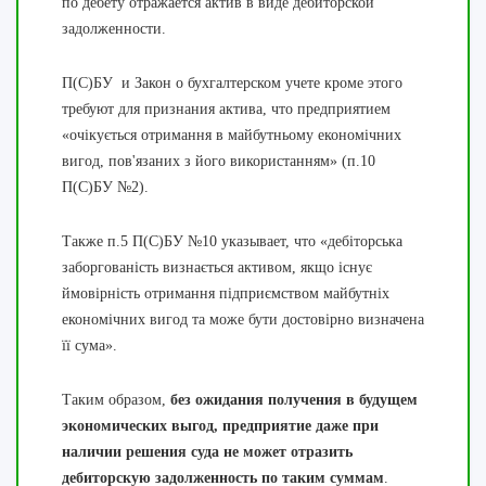
по дебету отражается актив в виде дебиторской
задолженности.
П(С)БУ и Закон о бухгалтерском учете кроме этого
требуют для признания актива, что предприятием
«очікується отримання в майбутньому економічних
вигод, пов'язаних з його використанням» (п.10
П(С)БУ №2).
Также п.5 П(С)БУ №10 указывает, что «дебіторська
заборгованість визнається активом, якщо існує
ймовірність отримання підприємством майбутніх
економічних вигод та може бути достовірно визначена
її сума».
Таким образом,
без ожидания получения в будущем
экономических выгод, предприятие даже при
наличии решения суда не может отразить
дебиторскую задолженность по таким суммам
.