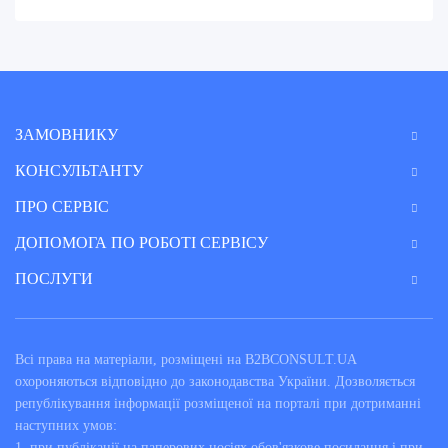
ЗАМОВНИКУ
КОНСУЛЬТАНТУ
ПРО СЕРВІС
ДОПОМОГА ПО РОБОТІ СЕРВІСУ
ПОСЛУГИ
Всі права на матеріали, розміщені на B2BCONSULT.UA
охороняються відповідно до законодавства України. Дозволяється
републікування інформації розміщеної на порталі при дотриманні
наступних умов:
1. при публікації на паперових носіях обов'язкове посилання і при