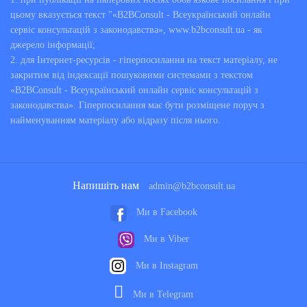
цьому вказується текст "«B2BConsult - Всеукраїнський онлайн
сервіс консультацій з законодавства», www.b2bconsult.ua - як
джерело інформації;
2. для Інтернет-ресурсів - гіперпосилання на текст матеріалу, не
закритим від індексації пошуковими системами з текстом
«B2BConsult - Всеукраїнський онлайн сервіс консультацій з
законодавства». Гіперпосилання має бути розміщене поруч з
найменуванням матеріалу або відразу після нього.
Напишіть нам
admin@b2bconsult.ua
Ми в Facebook
Ми в Viber
Ми в Instagram
Ми в Telegram