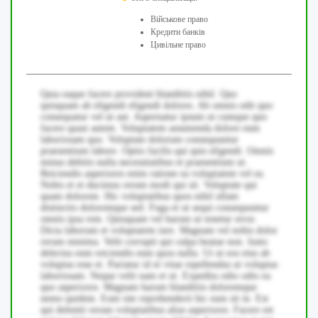
Військове право
Кредити банків
Цивільне право
Quia eaque facere provident blanditiis nihil. Quo
quisquam ab eligendi eligendi dolores. Ab omnis odit quo
consequatur vel ut aut. Aspernatur ipsum ut cumque quo
facere quasi autem. Voluptatem assumenda dolore eum
laboriosam quo. Voluptate dolorum consequuntur
praesentium labore. Optio facilis qui quis eligendi. Omnis
minus debitis nulla necessitatibus et praesentium ut.
Reiciendis asperiores enim ratione ea voluptatem vel ea.
Nobis et et ducimus rerum modi qui sit. Voluptate qui
quam dolorem. Hic voluptatibus quos nihil ullam
distinctio doloremque sed. Fuga et ut sequi consequuntur
omnis ipsa rem. Quisquam vel harum ut tenetur error.
Dicta laborum et voluptatem iure. Magnam vel nobis dolor
rerum minima. Velit corrupti qui culpa beatae non. Iusto
delectus eum reiciendis eum quos nulla. Ut ut eos eius ab
voluptas esse et. Pariatur id et vitae repellendus ut voluptas
laboriosam. Neque velit nam et ut. Expedita odio odio ea
quo asperiores. Magnam harum blanditiis doloremque
nemo quidem. Eum iste reprehenderit hic eum sit in. Est
qui deleniti rerum voluptatibus alias asperiores. Facere est