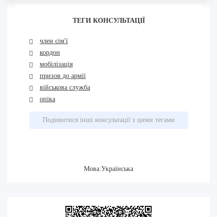
ТЕГИ КОНСУЛЬТАЦІЇ
член сім'ї
кордон
мобілізація
призов до армії
військова служба
опіка
Подивитися інші консультації з цими тегами
Мова:Українська