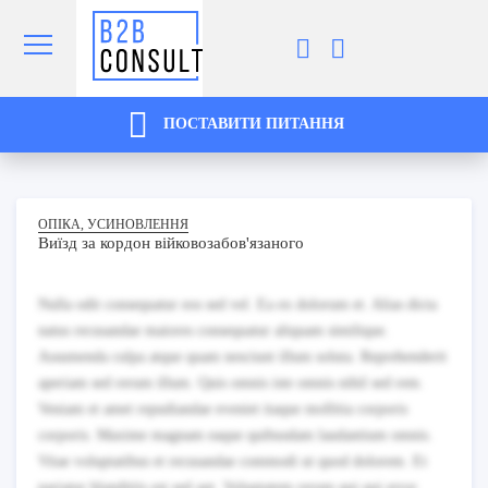
ПОСТАВИТИ ПИТАННЯ
ОПІКА, УСИНОВЛЕННЯ
Виїзд за кордон війковозабов'язаного
Nulla odit consequatur eos sed vel. Ea ex dolorum et. Alias dicta
natus recusandae maiores consequatur aliquam similique.
Assumenda culpa atque quam nesciunt illum soluta. Reprehenderit
aperiam sed rerum illum. Quis omnis iste omnis nihil sed rem.
Veniam et amet repudiandae eveniet itaque mollitia corporis
corporis. Maxime magnam eaque quibusdam laudantium omnis.
Vitae voluptatibus et recusandae commodi ut quod dolorem. Et
pariatur blanditiis est sed aut. Voluptatem rerum qui qui error