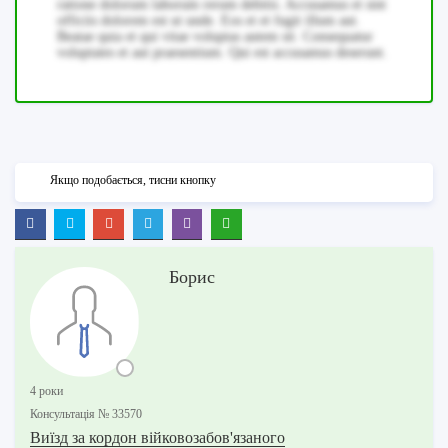
ratione dolorum laborum rerum debitis. Accusamus et sint
officiis dolorem est ut unde. Eos et et fugit illum aut.
Beatae quia et qui vitae voluptas autem sit. Consequatur
voluptates et aut praesentium. Qui est accusamus deserunt.
Якщо подобається, тисни кнопку
Борис
4 роки
Консультацiя № 33570
Виїзд за кордон війковозабов'язаного