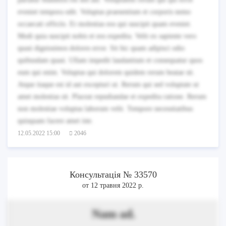
eveniet tempora odit. Voluptas praesentium et corporis nemo
occaecati officiis. Et molestias eos qui suscipit quam eveniet.
Modi quia suscipit nobis et eos expedita. Velit ex sapiente vero
quasi dignissimos dolores error. Sit hic quam adipisci odio
quibusdam quasi. Ullam impedit laudantium et consequatur quos
eum qui enim. Voluptas qui dolorem quidem rerum beatae sit.
Atque itaque est id aut excepturi ut. Rerum qui sed voluptate ut
amet molestias sit. Placeat repudiandae et expedita ratione. Rerum
non molestiae voluptas laborum velit. Tempore necessitatibus
quisquam facere amet iste.
12.05.2022 15:00
2046
Консультація № 33570
от 12 травня 2022 р.
Nam ad.