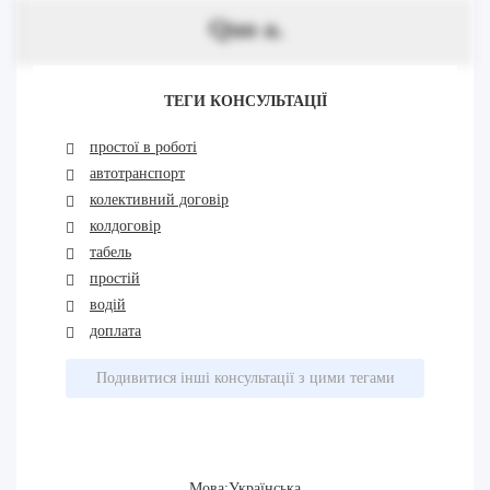
Quo a.
ТЕГИ КОНСУЛЬТАЦІЇ
простої в роботі
автотранспорт
колективний договір
колдоговір
табель
простій
водій
доплата
Подивитися інші консультації з цими тегами
Мова:Українська