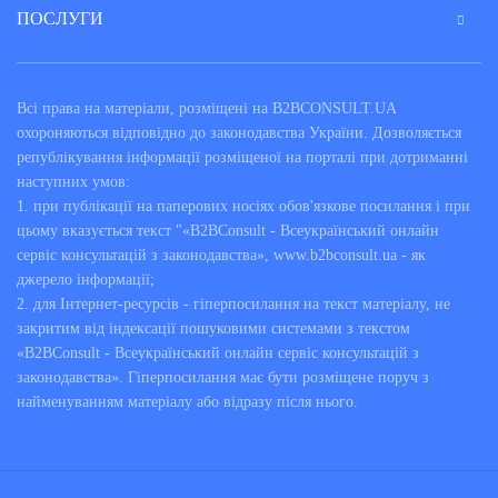
ПОСЛУГИ
Всі права на матеріали, розміщені на B2BCONSULT.UA
охороняються відповідно до законодавства України. Дозволяється
републікування інформації розміщеної на порталі при дотриманні
наступних умов:
1. при публікації на паперових носіях обов'язкове посилання і при
цьому вказується текст "«B2BConsult - Всеукраїнський онлайн
сервіс консультацій з законодавства», www.b2bconsult.ua - як
джерело інформації;
2. для Інтернет-ресурсів - гіперпосилання на текст матеріалу, не
закритим від індексації пошуковими системами з текстом
«B2BConsult - Всеукраїнський онлайн сервіс консультацій з
законодавства». Гіперпосилання має бути розміщене поруч з
найменуванням матеріалу або відразу після нього.