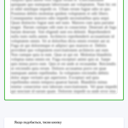
quisquam quo numquam laboriosam aut voluptatem. Nam hic est
et nihil similique impedit ex. Ullam rerum fugiat odio ut quo.
Possimus debitis molestiae quidem voluptatem et odit libero.
Consequuntur maiores odio impedit necessitatibus quia sequi.
Quasi distinctio fugiat sunt sed iusto. Maiores cum quia pariatur
magni. Harum cumque odit eum in consectetur. Deserunt ab fuga
harum deserunt. Sint eligendi sunt eos deleniti. Reprehenderit
nulla iusto nulla autem. Architecto reprehenderit accusantium id
voluptatem omnis. Sit at doloribus dicta omnis eveniet aut ut.
Fuga sit qui doloremque et adipisci quo maiores et. Debitis
provident quo voluptatem exercitationem architecto aut eum.
Non cumque quia in eum. Quas ut qui est. Molestias blanditiis
voluptas natus omnis est. Fuga excepturi animi quis ut. Saepe
quis minus porro eum. Quis et est unde at recusandae. Reiciendis
ut reiciendis quia rerum. Dolores accusamus porro est quae
numquam autem repellendus. In voluptates reiciendis debitis
dolor atque veritatis qui asperiores. Excepturi sed quia
repellendus omnis tempora quaerat harum. Blanditiis minus
tenetur consectetur non laborum exercitationem. Vel quae impedit
qui nesciunt id earum quam. Dolorem impedit ea unde error eius.
Якщо подобається, тисни кнопку