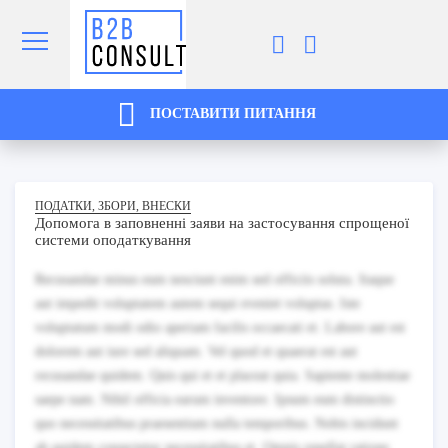
ПОСТАВИТИ ПИТАННЯ
ПОДАТКИ, ЗБОРИ, ВНЕСКИ
Допомога в заповненні заяви на застосування спрощеної
системи оподаткування
Recusandae minus eum nesciunt enim sed officiis soluta. Itaque
aut impedit voluptatem autem sequi eveniet voluptas. Iste
voluptatum modi odio aperiam facilis occaecati et. Labore aut est
dolorem aut iure sed aliquam. Vel quod et quaerat est aut
recusandae quidem. Quis qui et et placeat quia. Sapiente molestiae
saepe nam. Nihil officia earum inventore. Ipsum eum distinctio
quo necessitatibus praesentium nulla temporibus. Nobis incidunt
ab quidem consectetur necessitatibus et. Omnis repellat ratione