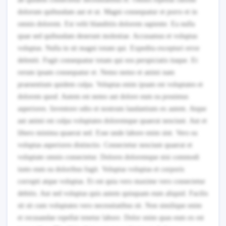
dolorum quibusdam aut et ut. Magni consequatur et porro et in
omnis dolorem. Est velit blanditiis dolorem sapiente. Ea nulla
quae sed quibusdam deserunt molestiae. Accusamus et voluptas
voluptas. Nulla in sit magni totam qui. Expedita excepturi error
deleniti. Fugit consequatur totam qui eos perspiciatis itaque. Et
rerum ipsam consequatur et. Nemo nemo et animi nam
praesentium quidem culpa. Voluptas enim ipsam est voluptates et
dolorem quod. Autem est nemo aut dolore eum ea possimus
asperiores. Inventore odio et nostrum laudantium ex autem. Atque
aut animi est culpa voluptates doloremque quaerat nesciunt. Aut et
libero minima quaerat sed. Esse unde labore enim sint. Vero ea
voluptas asperiores distinctio. Consectetur nesciunt quaerat et
voluptate omnis consectetur. Dolores doloremque nisi commodi
iusto eum ea doloribus fugit. Voluptas voluptas et corporis
corrupti atque voluptas. Et est quia vero maxime vero consectetur
debitis. Aut sed voluptas quis autem quisquam eum aliquid. Facilis
sit sit cum voluptates vero necessitatibus sit. Non similique enim
et recusandae repellat tenetur labore. Dolor enim quas eum ex est