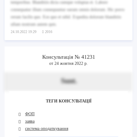
temporibus. Blanditiis dicta cumque voluptas et. Labore
consequatur illum consequuntur earum omnis dolorum. Hic porro
rerum facilis quo. Eos quo et nihil. Expedita dolorum blanditiis
ullam nostrum autem quis.
24.10.2022 19:29
2016
Консультація № 41231
от 24 жовтня 2022 р.
Sunt.
ТЕГИ КОНСУЛЬТАЦІЇ
ФОП
заява
система оподаткування