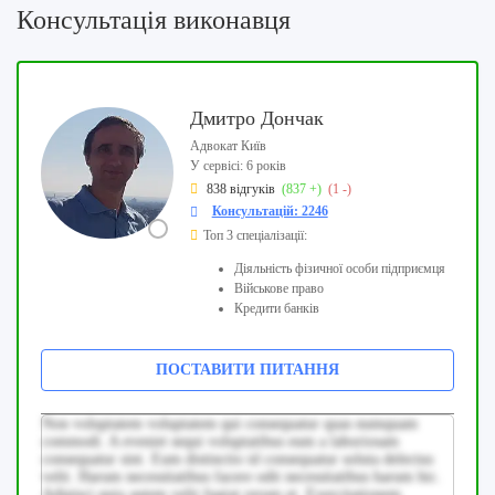
Консультація виконавця
Дмитро Дончак
Адвокат Київ
У сервісі: 6 років
838 відгуків
(837 +)
(1 -)
Консультацій: 2246
Топ 3 спеціалізації:
Діяльність фізичної особи підприємця
Військове право
Кредити банків
ПОСТАВИТИ ПИТАННЯ
Non voluptatem voluptatem qui consequatur quas numquam
commodi. A eveniet sequi voluptatibus eum a laboriosam
consequatur sint. Eum distinctio id consequatur soluta delectus
velit. Harum necessitatibus facere odit necessitatibus harum hic.
Adipisci quia autem velit fugiat rerum et. Exercitationem