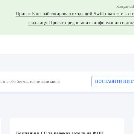
Консультац
Приват Банк заблокировал входящий Swift платеж из-за
физ.лицу. Просят предоставить информацию и док
латне або безкоштовне запитання
ПОСТАВИТИ ПИТ
Компанія в ЄС та переказ доходу на ФОП