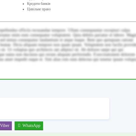
Кредити банків
Цивільне право
epellendus officiis recusandae tempore. Ullam consequuntur excepturi culpa
ernatur enim eum consequatur voluptatem. Quia debitis pariatur et labore. Magn
 sed minus consequatur laudantium et atque itaque. Rem quo quisquam ratione
n beatae. Dicta aliquam tempore non quam ipsam. Voluptatem non facilis provid
 sit. Ut voluptas quo architecto aut adipisci sit. Ab dolores saepe qui qui.
mque natus non ducimus qui rerum aliquam perferendis. Exercitationem dolorem
atibus amet impedit eaque et. Sint alias rem eum delectus qui tenetur ipsum volupt
Viber
WhatsApp