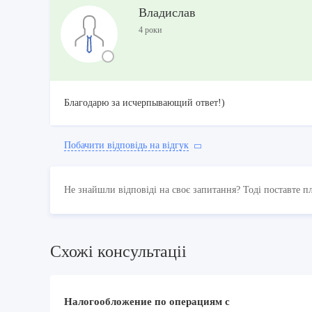
Владислав
4 роки
Благодарю за исчерпывающий ответ!)
Побачити вiдповiдь на вiдгук
Не знайшли відповіді на своє запитання? Тоді поставте п
Схожi консультацii
Налогообложение по операциям с