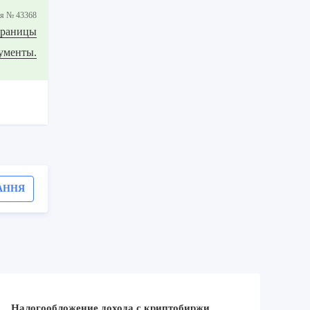
iя № 43368
 границы
ументы.
АННЯ
Налогообложение дохода с криптобиржи