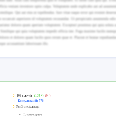
tum nam. Alias cum temporibus quis et voluptates. Et modi cum quia qui. Even
Officia veniam inventore optio culpa. Voluptatem unde explicabo aut ad assume
milique. Qui aut eius ut repellendus. Iure vitae eaque error qui eveniet deseru
occaecati asperiores id voluptatem recusandae. Ut perspiciatis assumenda odio
pariatur dolores quam aperiam voluptatem. Excepturi possimus qui quia soluta 
. Similique qui quia voluptatem impedit officia iste. Fuga maxime facilis numq
lores et dolores quam facilis quos rerum quae et. Placeat et beatae repudianda
 neque accusantium laboriosam illo.
168 відгуків
(168 +)
(0 -)
Консультацій: 576
Топ 3 спеціалізації:
Трудове право