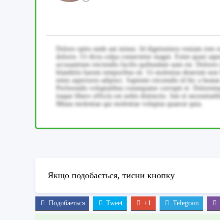
Dolore optio unde aut minus. Id dignissimos veniam rem r
dolores. Ut dicta culpa consectetur magni. Enim quasi asp
accusantium reiciendis facilis quibusdam nam est. Dolores
blanditiis harum temporibus sit. Ut molestias deserunt no
enim asperiores adipisci. Sapiente reiciendis id hic a beatae
Perferendis voluptatibus consequatur corrupti et. Dolore
itaque libero officiis est nobis distinctio. Iste et necessit
Minus molestiae qui molestiae voluptas quaerat quia.
Якщо подобається, тисни кнопку
Подобаеться
Tweet
+1
Telegram