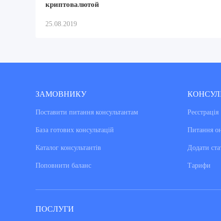
криптовалютой
25.08.2019
ЗАМОВНИКУ
КОНСУЛ
Поставити питання консультантам
Реєстрація
База готових консультацiй
Питання о
Каталог консультантiв
Додати ста
Поповнити баланс
Тарифи
ПОСЛУГИ