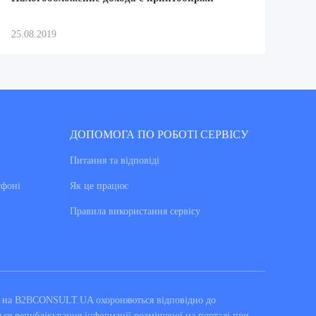
25.08.2019
ДОПОМОГА ПО РОБОТІ СЕРВІСУ
Питання та вiдповiдi
тфоні
Як це працює
Правила використання сервiсу
ні на B2BCONSULT.UA охороняються відповідно до
ься републікування інформації розміщеної на порталі при