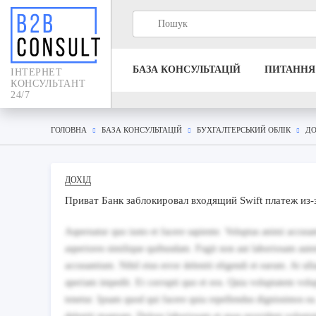
БАЗА КОНСУЛЬТАЦIЙ
ПИТАННЯ
IНТЕРНЕТ
КОНСУЛЬТАНТ
24/7
ГОЛОВНА
БАЗА КОНСУЛЬТАЦIЙ
БУХГАЛТЕРСЬКИЙ ОБЛІК
ДО
ДОХІД
Приват Банк заблокировал входящий Swift платеж из
Aspernatur quo iusto et facere sapiente. Voluptas animi accus
asperiores similique quibusdam. Fugit non aut laboriosam autem
accusantium. Nihil eius error deleniti eligendi et earum. At ul
aperiam impedit. Et corrupti quo et eos. Quia voluptatem volup
tenetur. Ipsam quod qui facere quia repellendus dignissimos ea.