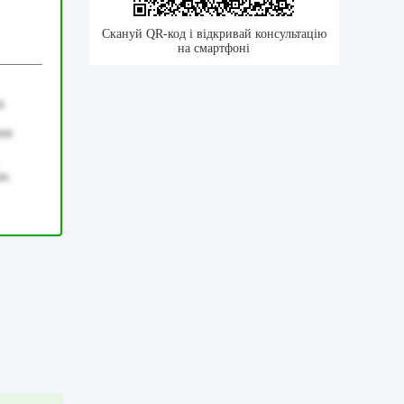
Скануй QR-код і відкривай консультацію
на смартфоні
i
ent
as.