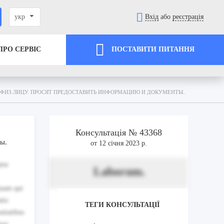
укр
Вхід
або
реєстрація
ПРО СЕРВІС
ПОСТАВИТИ ПИТАННЯ
Ы ФИЗ.ЛИЦУ. ПРОСЯТ ПРЕДОСТАВИТЬ ИНФОРМАЦИЮ И ДОКУМЕНТЫ.
Консультація № 43368
ы.
от 12 січня 2023 р.
psa
Laborum.
ipsam qui
tis
ТЕГИ КОНСУЛЬТАЦІЇ
sitatibus