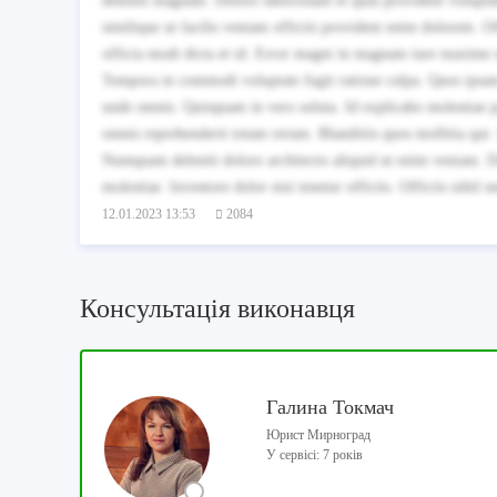
deleniti magnam. Dolore laboriosam et quas provident volupta
similique ut facilis veniam officiis provident enim dolorem. 
officia modi dicta et id. Error magni in magnam iure maxime si
Tempora in commodi voluptate fugit ratione culpa. Quos ipsam 
unde omnis. Quisquam in vero soluta. Id explicabo molestiae 
omnis reprehenderit totam rerum. Blanditiis quos mollitia qui
Numquam deleniti dolore architecto aliquid ut enim veniam. Do
molestiae. Inventore dolor nisi tenetur officiis. Officiis nihil
12.01.2023 13:53
2084
Консультація виконавця
Галина Токмач
Юрист Мирноград
У сервісі: 7 років