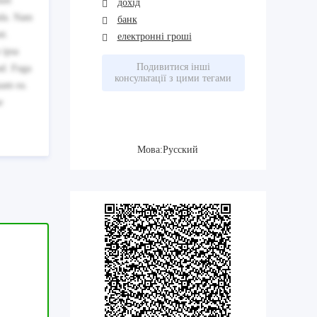
iet
дохід
nda. Nam
банк
nt.
електронні гроші
 ipsa
Подивитися інші
ad. Fuga
консультації з цими тегами
uam ea.
e
Мова:Русский