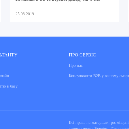
25.08.2019
ЬТАНТУ
ПРО СЕРВІС
Про нас
нлайн
Консультанти В2В у вашому смар
ттю в базу
Всі права на матеріали, розміще
законодавства України. Дозволяєт