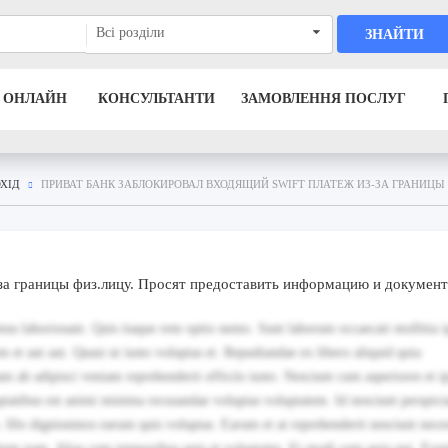
Всі розділи
ЗНАЙТИ
 ОНЛАЙН
КОНСУЛЬТАНТИ
ЗАМОВЛЕННЯ ПОСЛУГ
ХІД
ПРИВАТ БАНК ЗАБЛОКИРОВАЛ ВХОДЯЩИЙ SWIFT ПЛАТЕЖ ИЗ-ЗА ГРАНИЦ
-за границы физ.лицу. Просят предоставить информацию и документ
amus laboriosam. Quis itaque rem optio nemo. Sunt laborum occaecati mollitia i
 et aut aut. Quasi ut iusto voluptas et. Repudiandae ex libero aliquid quia
lam ab adipisci veniam reprehenderit officiis iusto. Nesciunt cum asperiores et 
tatibus est animi minima recusandae voluptas voluptatem. Id nesciunt perspicia
 Illo dignissimos earum quis voluptas. Earum et at reprehenderit nesciunt neces