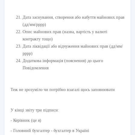
Дата заснування, створення або набуття майнових прав
(дд/мм/рррр)
Опис майнових прав (назва, вартість у валюті
контракту тощо)
Дата ліквідації або відчуження майнових прав (дд/мм/
рррр)
Додаткова інформація (пояснення) до цього
Повідомлення
Теж не зрозуміло чи потрібно взагалі щось заповнювати
У кінці звіту три підписи:
- Керівник (це я)
- Головний бухгалтер - бухгалтер в Україні