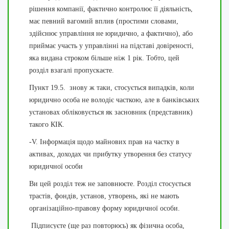
рішення компанії, фактично контролює її діяльність,
має певний вагомий вплив (простими словами,
здійснює управління не юридично, а фактично), або
приймає участь у управлінні на підставі довіреності,
яка видана строком більше ніж 1 рік. Тобто, цей
розділ взагалі пропускаєте.
Пункт 19.5. знову ж таки, стосується випадків, коли
юридично особа не володіє часткою, але в банківських
установах обліковується як засновник (представник)
такого КІК.
-V. Інформація щодо майнових прав на частку в
активах, доходах чи прибутку утворення без статусу
юридичної особи
Ви цей розділ теж не заповнюєте. Розділ стосується
трастів, фондів, установ, утворень, які не мають
організаційно-правову форму юридичної особи.
Підписуєте (ще раз повторюсь) як фізична особа,