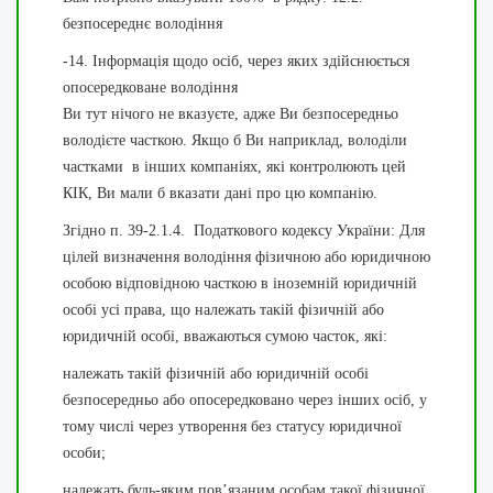
безпосереднє володіння
-14. Інформація щодо осіб, через яких здійснюється
опосередковане володіння
Ви тут нічого не вказуєте, адже Ви безпосередньо
володієте часткою. Якщо б Ви наприклад, володіли
частками в інших компаніях, які контролюють цей
КІК, Ви мали б вказати дані про цю компанію.
Згідно п. 39
-
2
.1.4. Податкового кодексу України: Для
цілей визначення володіння фізичною або юридичною
особою відповідною часткою в іноземній юридичній
особі усі права, що належать такій фізичній або
юридичній особі, вважаються сумою часток, які:
належать такій фізичній або юридичній особі
безпосередньо або опосередковано через інших осіб, у
тому числі через утворення без статусу юридичної
особи;
належать будь-яким пов’язаним особам такої фізичної