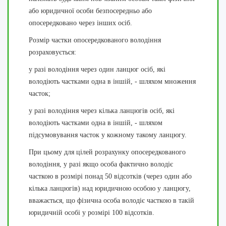
або юридичної особи безпосередньо або
опосередковано через інших осіб.
Розмір частки опосередкованого володіння
розраховується:
у разі володіння через один ланцюг осіб, які
володіють частками одна в іншій, - шляхом множення
часток;
у разі володіння через кілька ланцюгів осіб, які
володіють частками одна в іншій, - шляхом
підсумовування часток у кожному такому ланцюгу.
При цьому для цілей розрахунку опосередкованого
володіння, у разі якщо особа фактично володіє
часткою в розмірі понад 50 відсотків (через один або
кілька ланцюгів) над юридичною особою у ланцюгу,
вважається, що фізична особа володіє часткою в такій
юридичній особі у розмірі 100 відсотків.