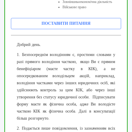
Зовніншньоекономічна діяльність
Військове право
ПОСТАВИТИ ПИТАННЯ
Добрий день.
1.
Безпосереднім володінням є, простими словами у
разі
прямого володіння часткою, якщо Ви є прямим
бенефіціаром (маєте частку в КІК), а не
опосередкованим володільцем акцій, наприклад,
володіння частками через інших юридичних осіб, які
здійснюють контроль за цим КІК, або через інші
утворення без статусу юридичної особи. Підписувати
форму маєте як фізична особа, адже Ви володієте
часткою КІК як фізична особа. Далі в консультації
більш розгорнуто.
2. Подається лише повідомлення, із зазначенням всіх