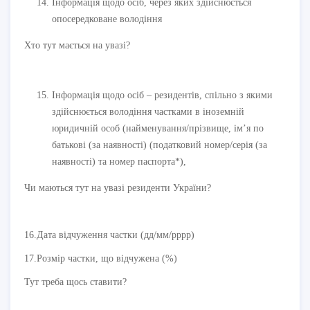
Інформація щодо осіб, через яких здійснюється
опосередковане володіння
Хто тут мається на увазі?
Інформація щодо осіб – резидентів, спільно з якими
здійснюється володіння частками в іноземній
юридичній особ (найменування/прізвище, ім’я по
батькові (за наявності) (податковий номер/серія (за
наявності) та номер паспорта*),
Чи маються тут на увазі резиденти України?
16.Дата відчуження частки (дд/мм/рррр)
17.Розмір частки, що відчужена (%)
Тут треба щось ставити?