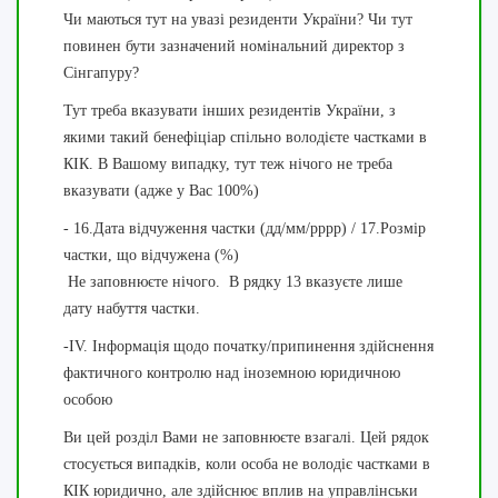
Чи маються тут на увазі резиденти України? Чи тут
повинен бути зазначений номінальний директор з
Сінгапуру?
Тут треба вказувати інших резидентів України, з
якими такий бенефіціар спільно володієте частками в
КІК. В Вашому випадку, тут теж нічого не треба
вказувати (адже у Вас 100%)
- 16.Дата відчуження частки (дд/мм/рррр) / 17.Розмір
частки, що відчужена (%)
Не заповнюєте нічого.
В рядку 13 вказуєте лише
дату набуття частки.
-IV. Інформація щодо початку/припинення здійснення
фактичного контролю над іноземною юридичною
особою
Ви цей розділ Вами не заповнюєте взагалі. Цей рядок
стосується випадків, коли особа не володіє частками в
КІК юридично, але здійснює вплив на управлінськи