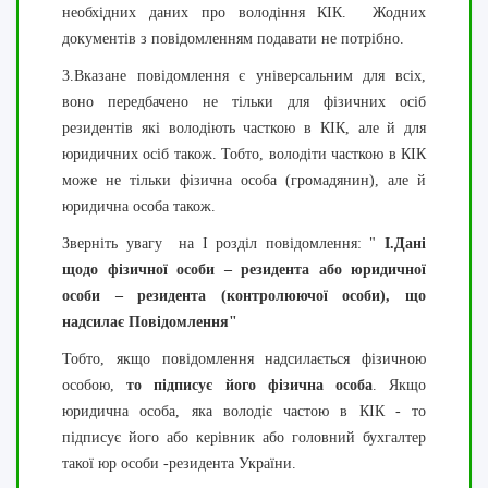
необхідних даних про володіння КІК. Жодних
документів з повідомленням подавати не потрібно.
3.Вказане повідомлення є універсальним для всіх,
воно передбачено не тільки для фізичних осіб
резидентів які володіють часткою в КІК, але й для
юридичних осіб також. Тобто, володіти часткою в КІК
може не тільки фізична особа (громадянин), але й
юридична особа також.
Зверніть увагу на І розділ повідомлення: "
I
.
Дані
щодо фізичної особи – резидента або юридичної
особи – резидента (контролюючої особи), що
надсилає Повідомлення"
Тобто, якщо повідомлення надсилається фізичною
особою,
то підписує його фізична особа
. Якщо
юридична особа, яка володіє частою в КІК - то
підписує його або керівник або головний бухгалтер
такої юр особи -резидента України.