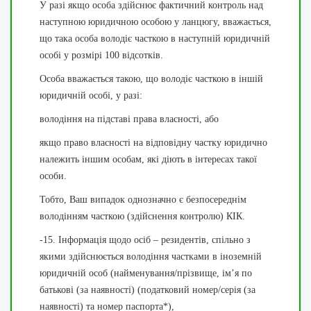
У разі якщо особа здійснює фактичний контроль над
наступною юридичною особою у ланцюгу, вважається,
що така особа володіє часткою в наступній юридичній
особі у розмірі 100 відсотків.
Особа вважається такою, що володіє часткою в іншій
юридичній особі, у разі:
володіння на підставі права власності, або
якщо право власності на відповідну частку юридично
належить іншим особам, які діють в інтересах такої
особи.
Тобто, Ваш випадок однозначно є безпосереднім
володінням часткою (здійснення контролю) КІК.
-15. Інформація щодо осіб – резидентів, спільно з
якими здійснюється володіння частками в іноземній
юридичній особ (найменування/прізвище, ім’я по
батькові (за наявності) (податковий номер/серія (за
наявності) та номер паспорта*),