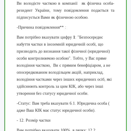
Ви володієте часткою в компанії як фізична особа-
резидент України, тому повідомлення подається та
підписується Вами як фізичною особою.
-
Причина повідомлення** :
Вам потрібно вказувати цифру
1
: "Безпосереднє
набуття частки в іноземній юридичній особі, що
призводить до визнання такої фізичної (юридичної)
особи контролюючою особою". Тобто, у Вас пряме
володіння часткою, Ви є прямим бенефіціаром, а не
опосередкованим володільцем акцій, наприклад,
володіння частками через інших юридичних осіб, які
здійснюють контроль за цим КІК, або через інші
утворення без статусу юридичної особи.
-Статус: Вам треба вказувати 6.1. Юридична особа (
адже Ваш КІК має статус юридичної особи).
- 12. Розмір частки
Вам потрібно вказувати 100% в рядку: 12.2.