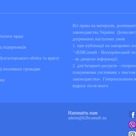
Всі права на матеріали, розміще
законодавства України. Дозволяєт
оплати праці
дотриманні наступних умов:
1. при публікації на паперових но
д підприємців
"«B2BConsult - Всеукраїнський он
бухгалтерського обліку та аудиту
- як джерело інформації;
2. для Інтернет-ресурсів - гіперпо
д іноземних громадян
пошуковими системами з текстом «
законодавства». Гіперпосилання 
ня
відразу після нього.
Напишіть нам
admin@b2bconsult.ua