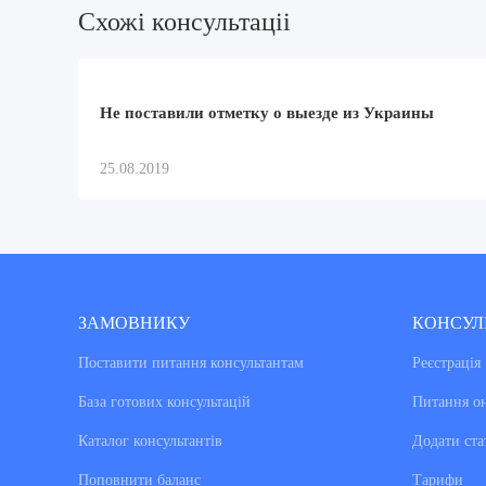
Схожi консультацii
Не поставили отметку о выезде из Украины
25.08.2019
ЗАМОВНИКУ
КОНСУЛ
Поставити питання консультантам
Реєстрація
База готових консультацiй
Питання о
Каталог консультантiв
Додати ста
Поповнити баланс
Тарифи