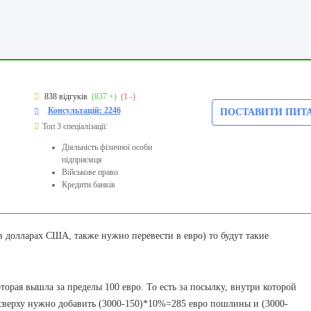
838 відгуків
(837 +)
(1 -)
Консультацій: 2246
ПОСТАВИТИ ПИТ
Топ 3 спеціалізації:
Діяльність фізичної особи
підприємця
Військове право
Кредити банків
в долларах США, также нужно перевести в евро) то будут такие
торая вышла за пределы 100 евро. То есть за посылку, внутри которой
- сверху нужно добавить (3000-150)*10%=285 евро пошлины и (3000-