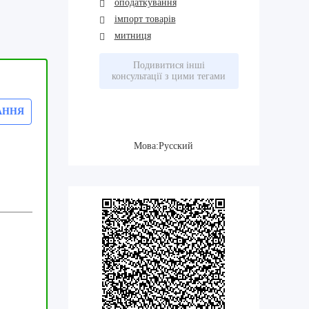
оподаткування
імпорт товарів
митниця
Подивитися інші
консультації з цими тегами
АННЯ
Мова:Русский