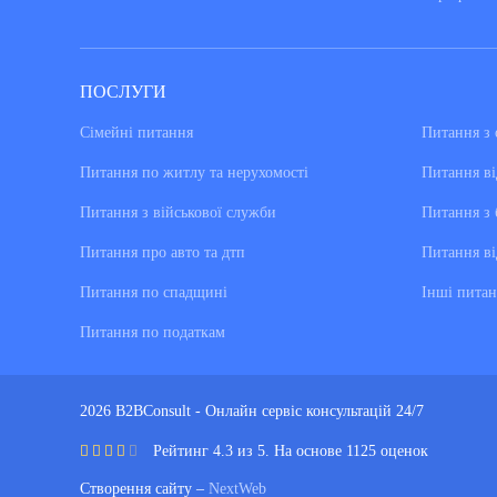
ПОСЛУГИ
Сімейні питання
Питання з 
Питання по житлу та нерухомості
Питання ві
Питання з військової служби
Питання з 
Питання про авто та дтп
Питання ві
Питання по спадщині
Інші питан
Питання по податкам
2026 B2BConsult - Онлайн сервіс консультацій 24/7
Рейтинг 4.3 из 5. На основе 1125 оценок
Створення сайту –
NextWeb