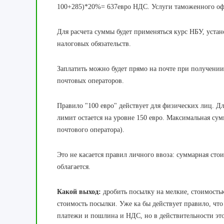
100+285)*20%= 637евро НДС. Услуги таможенного оф
Для расчета суммы будет применяться курс НБУ, уста
налоговых обязательств.
Заплатить
можно
будет
прямо на
почте при
получении
почтовых
операторов.
Правило "100 евро" действует для физических лиц.
лимит остается на уровне 150 евро. Максимальная сум
почтового оператора).
Это не касается правил личного ввоза: суммарная стои
облагается.
Какой выход:
дробить посылку на мелкие, стоимостью
стоимость посылки. Уже ка бы действует правило, что 
платежи и пошлина и НДС, но в действительности это 