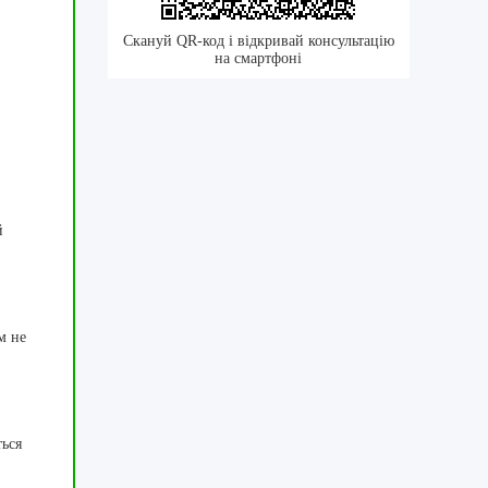
Скануй QR-код і відкривай консультацію
на смартфоні
й
м не
ться