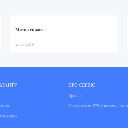
Митна справа
25.08.2019
ЬТАНТУ
ПРО СЕРВІС
Про нас
нлайн
Консультанти В2В у вашому смар
ттю в базу