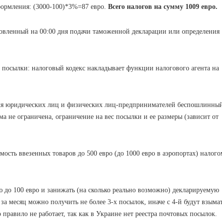
ормления: (3000-100)*3%=87 евро.
Всего налогов на сумму 1009 евро.
новленный на 00:00 дня подачи таможенной декларации или определения
посылки
:
налоговый кодекс
накладывает
функции налогового
агента на
 Для юридических лиц и физических лиц-предпринимателей беспошлинны
ма не ограничена, ограничение на вес посылки и ее размеры (зависит от
мость ввезенных товаров до 500 евро (до 1000 евро в аэропортах) налого
 до 100 евро и занижать (на сколько реально возможно) декларируемую
за месяц можно получить не более 3-х посылок, иначе с 4-й будут взыма
правило не работает, так как в Украине нет реестра почтовых посылок.