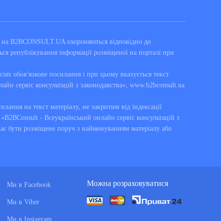
ні на B2BCONSULT.UA охороняються відповідно до
ься републікування інформації розміщеної на порталі при
сіях обов'язкове посилання і при цьому вказується текст
лайн сервіс консультацій з законодавства», www.b2bconsult.ua
силання на текст матеріалу, не закритим від індексації
B2BConsult - Всеукраїнський онлайн сервіс консультацій з
має бути розміщене поруч з найменуванням матеріалу або
Можна розраховуватися
Ми в Facebook
Ми в Viber
Ми в Instagram