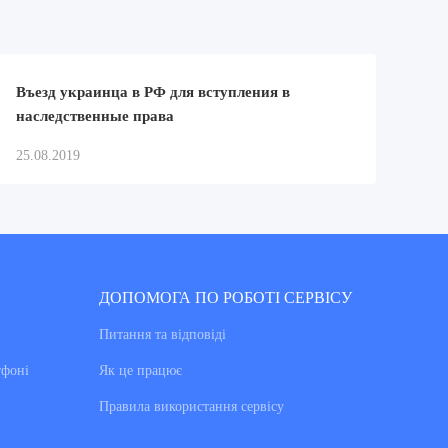
Въезд украинца в РФ для вступления в
наследственные права
25.08.2019
ДОПОМОГА ПО РОБОТІ СЕРВІСУ
Питання та вiдповiдi
тфоні
Як це працює
Правила використання сервiсу