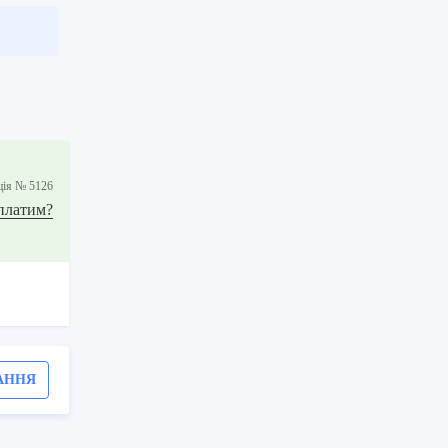
цiя № 5126
 платим?
АННЯ