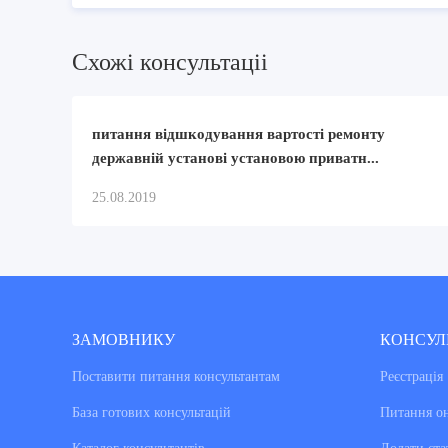
Схожi консультацii
питання відшкодування вартості ремонту
державній установі установою приватн...
25.08.2019
ЗАМОВНИКУ
КОНСУЛ
Поставити питання консультантам
Реєстрація
База готових консультацiй
Питання о