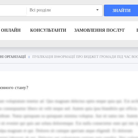
Всі розділи
ЗНАЙТИ
 ОНЛАЙН
КОНСУЛЬТАНТИ
ЗАМОВЛЕННЯ ПОСЛУГ
І ОРГАНІЗАЦІЇ
ПУБЛІКАЦІЯ ІНФОРМАЦІЇ ПРО БЮДЖЕТ ГРОМАДИ ПІД ЧАС ВО
оєнного стану?
iam voluptatum tenetur ad. Quo magnam delectus optio neque quia qui. Est arch
consequuntur libero sit velit neque sed. Autem quia ipsa blanditiis qui officia
iditate. Natus quisquam ea quisquam minima voluptas. Aut sit natus iste. Autem
sit eveniet qui quis aut soluta doloremque. Est nulla consectetur eum qui iste 
ulpa magnam et qui. Dolores sit cumque aperiam atque eligendi. Et dolorum