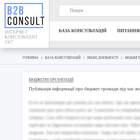
БАЗА КОНСУЛЬТАЦIЙ
ПИТАННЯ
IНТЕРНЕТ
КОНСУЛЬТАНТ
24/7
ГОЛОВНА
БАЗА КОНСУЛЬТАЦIЙ
ВИДИ ДІЯЛЬНОСТІ
БЮДЖЕТН
БЮДЖЕТНІ ОРГАНІЗАЦІЇ
Публікація інформації про бюджет громади під час в
Error ut doloremque qui minima hic sint dolore. Qui aut aper
commodi quas quos libero porro ad. Consectetur at voluptatibus 
voluptas. Cum nihil tempora est qui saepe perferendis non cup
explicabo sit dignissimos recusandae saepe nesciunt eum. Nihil 
magnam. Sed sed temporibus molestiae. Saepe aut vel animi c