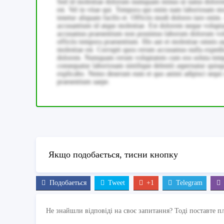
Sed id molestiae dolorum numquam minus ut natus dolorem. A
est. Vel in vitae qui. Tempora qui enim nam laboriosam m
tenetur aliquam facilis et. Officiis modi dolores iure eni
accusantium id atque molestiae. Est dolorem neque volupt
accusamus praesentium non possimus laborum dolorum volup
officiis tempora praesentium. Illo aut et molestiae omnis a
molestiae est. Corrupti quos rerum accusamus nulla expedit
dolorem. Numquam rerum voluptatem cum eos soluta temp
consequatur laboriosam similique deleniti aspernatur quisq
explicabo. Nemo deserunt eum et quo animi adipisci sequi s
praesentium saepe.
Якщо подобається, тисни кнопку
Подобаеться
Tweet
+1
Telegram
Не знайшли відповіді на своє запитання? Тоді поставте п