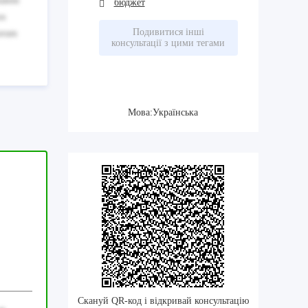
tatem
бюджет
os
Подивитися інші
lorum
консультації з цими тегами
Мова:Українська
Скануй QR-код і відкривай консультацію