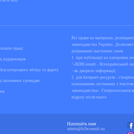
ттю в базу
Всі права на матеріали, розміще
законодавства України. Дозволяєт
оплати праці
дотриманні наступних умов:
1. при публікації на паперових но
д підприємців
"«B2BConsult - Всеукраїнський он
бухгалтерського обліку та аудиту
- як джерело інформації;
2. для Інтернет-ресурсів - гіперпо
д іноземних громадян
пошуковими системами з текстом «
законодавства». Гіперпосилання 
ня
відразу після нього.
Напишіть нам
admin@b2bconsult.ua