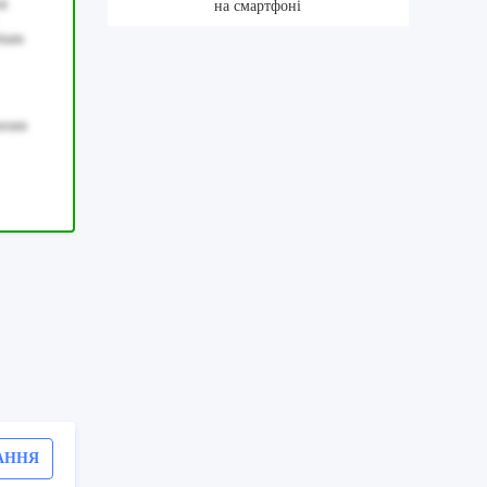
ut
на смартфоні
tium
lorum
АННЯ