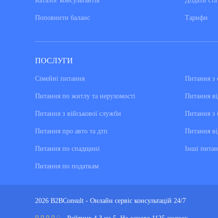
Каталог консультантiв
Додати ста
Поповнити баланс
Тарифи
ПОСЛУГИ
Сімейні питання
Питання з 
Питання по житлу та нерухомості
Питання ві
Питання з військової служби
Питання з 
Питання про авто та дтп
Питання ві
Питання по спадщині
Інші питан
Питання по податкам
2026 B2BConsult - Онлайн сервіс консультацій 24/7