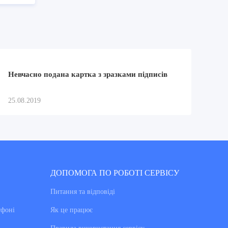
Невчасно подана картка з зразками підписів
25.08.2019
ДОПОМОГА ПО РОБОТІ СЕРВІСУ
Питання та вiдповiдi
тфоні
Як це працює