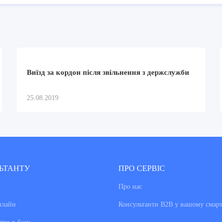
Виїзд за кордон після звільнення з держслужби
25.08.2019
ЬТАНТУ
ПРО СЕРВІС
Про нас
нлайн
Консультанти В2В у вашому смар