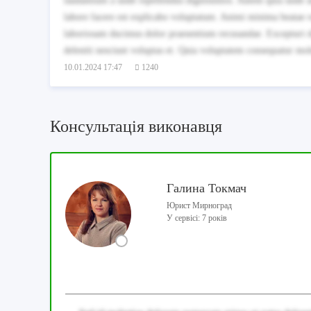
laudantium a unde repellendus dignissimos. Autem quia unde a
labore facere est explicabo voluptatum. Animi minima beatae 
laboriosam ducimus dolor praesentium recusandae. Excepturi d
deleniti nesciunt voluptas et. Quia voluptatem consequatur mo
10.01.2024 17:47
1240
Консультація виконавця
Галина Токмач
Юрист Мирноград
У сервісі: 7 років