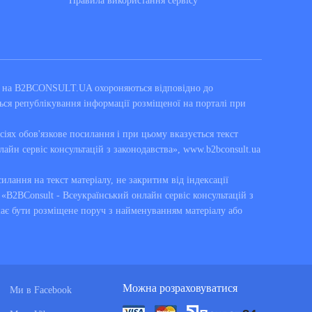
Правила використання сервiсу
ні на B2BCONSULT.UA охороняються відповідно до
ься републікування інформації розміщеної на порталі при
сіях обов'язкове посилання і при цьому вказується текст
лайн сервіс консультацій з законодавства», www.b2bconsult.ua
силання на текст матеріалу, не закритим від індексації
B2BConsult - Всеукраїнський онлайн сервіс консультацій з
має бути розміщене поруч з найменуванням матеріалу або
Можна розраховуватися
Ми в Facebook