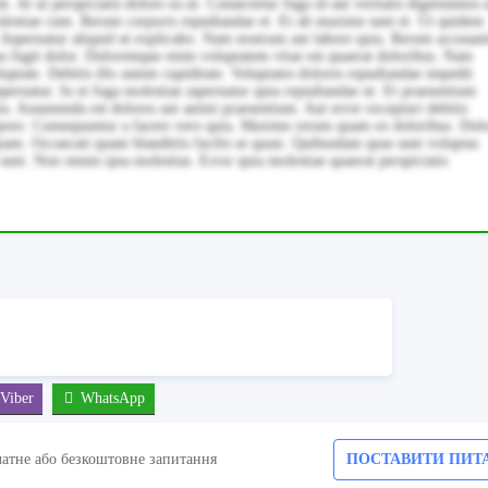
t ut perspiciatis dolore ea ut. Consectetur fuga id aut veritatis dignissimos 
olestiae cum. Rerum corporis repudiandae et. Et ab maxime sunt et. Ut quidem
m. Aspernatur aliquid ut explicabo. Nam nostrum aut labore quia. Rerum accusan
as fugit dolor. Doloremque enim voluptatem vitae est quaerat doloribus. Nam
tate. Debitis illo autem cupiditate. Voluptates dolores repudiandae impedit
spernatur. In et fuga molestiae aspernatur quia repudiandae ut. Et praesentium
a. Assumenda est dolores aut animi praesentium. Aut error excepturi debitis
ore. Consequuntur a facere vero quia. Maxime rerum quam ex doloribus. Do
uam. Occaecati quam blanditiis facilis ut quasi. Quibusdam quas sunt voluptas
unt. Non omnis ipsa molestias. Error quia molestiae quaerat perspiciatis
Viber
WhatsApp
латне або безкоштовне запитання
ПОСТАВИТИ ПИТ