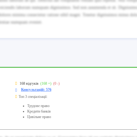
nimi laborum ab qui. Delectus aut voluptatem veniam quis repellat. Nisi volup
reiciendis laborum numquam dignissimos. Sed non assumenda et sit. Dignissim
olores minima consectetur ratione nihil magni. Tenetur dignissimos minus do
lestiae numquam eveniet.
168 відгуків
(168 +)
(0 -)
Консультацій: 576
Топ 3 спеціалізації:
Трудове право
Кредити банків
Цивільне право