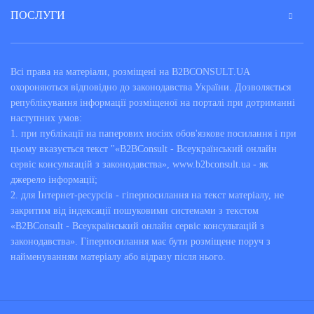
ПОСЛУГИ
Всі права на матеріали, розміщені на B2BCONSULT.UA
охороняються відповідно до законодавства України. Дозволяється
републікування інформації розміщеної на порталі при дотриманні
наступних умов:
1. при публікації на паперових носіях обов'язкове посилання і при
цьому вказується текст "«B2BConsult - Всеукраїнський онлайн
сервіс консультацій з законодавства», www.b2bconsult.ua - як
джерело інформації;
2. для Інтернет-ресурсів - гіперпосилання на текст матеріалу, не
закритим від індексації пошуковими системами з текстом
«B2BConsult - Всеукраїнський онлайн сервіс консультацій з
законодавства». Гіперпосилання має бути розміщене поруч з
найменуванням матеріалу або відразу після нього.