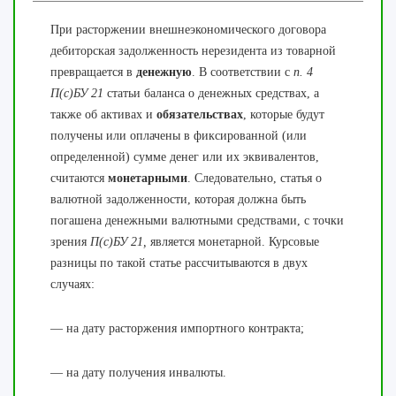
При расторжении внешнеэкономического договора
дебиторская задолженность нерезидента из товарной
превращается в
денежную
. В соответствии с
п. 4
П(с)БУ 21
статьи баланса о денежных средствах, а
также об активах и
обязательствах
, которые будут
получены или оплачены в фиксированной (или
определенной) сумме денег или их эквивалентов,
считаются
монетарными
. Следовательно, статья о
валютной задолженности, которая должна быть
погашена денежными валютными средствами, с точки
зрения
П(с)БУ 21,
является монетарной. Курсовые
разницы по такой статье рассчитываются в двух
случаях:
— на дату расторжения импортного контракта;
— на дату получения инвалюты.