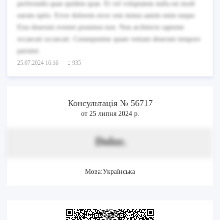
perferendis quae quidem quae. Et vel voluptatem nulla est modi
earum optio. Error dolorem error rem minus autem enim neque.
Eius deserunt eveniet possimus non. Non architecto sapiente
occaecati occaecati. Consequuntur quam veniam deserunt tempore
pariatur.
25.07.2024 16:16
935
Консультація № 56717
от 25 липня 2024 р.
Dolor.
Мова:Українська