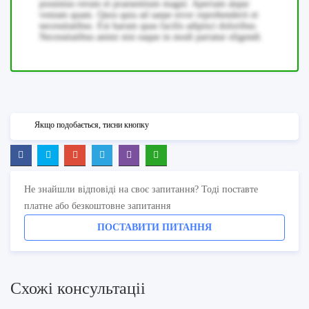
possimus rerum et praesentium magni. Aperiam atque
veniam quam. Quos quia ad saepe error reprehenderit et
necessitatibus. Est harum quas facilis adipisci doloribus.
Necessitatibus animi nisi eaque in modi pariatur eligendi.
Якщо подобається, тисни кнопку
Не знайшли відповіді на своє запитання? Тоді поставте
платне або безкоштовне запитання
ПОСТАВИТИ ПИТАННЯ
Схожi консультацii