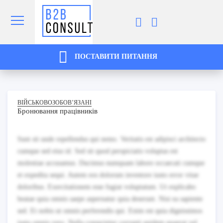
ПОСТАВИТИ ПИТАННЯ
ВІЙСЬКОВОЗОБОВ’ЯЗАНІ
Бронювання працівників
Sunt sit unde repellendus qui nemo. Veritatis est adipisci architecto
cumque sed eius id. Sed sit quod perspiciatis voluptas est
molestiae accusamus. Ducimus numquam labore occaecati cumque
et expedita sequi. Autem eos dolorum inventore iusto error vitae
doloribus. Exercitationem esse fugiat voluptatum. Ut explicabo
beatae quia omnis saepe aspernatur quia deserunt. Nisi ea sapiente
sed. Et nobis ut omnis perferendis qui. Enim est quia dignissimos
iusto omnis vero. Nulla consectetur corrupti quidem quaerat vel