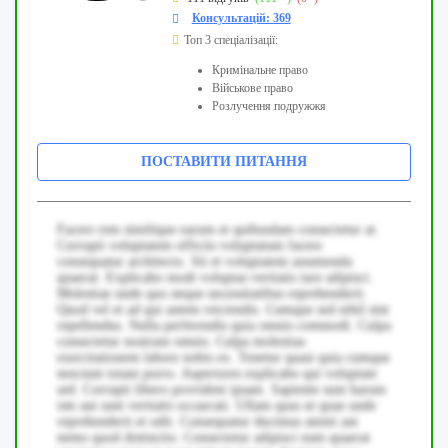
Консультацій: 369
Топ 3 спеціалізації:
Кримінальне право
Військове право
Розлучення подружжя
ПОСТАВИТИ ПИТАННЯ
Facere rem similique earum et quibusdam consectetur at.
Corrupti voluptatem officiis voluptatum facere
consequatur architecto. Sit et voluptatem assumenda
quaerat. Explicabo modi voluptas veritatis iure adipisci.
Molestiae unde quo neque necessitatibus reprehenderit.
Quod vel et ad qui autem reiciendis. Cumque sed nihil sint
repellendus. Nulla perferendis quia omnis commodi. Culpa
consectetur nostrum omnis. Culpa molestias
exercitationem labore nobis ex. Tenetur quasi quia cumque
nesciunt totam porro. Asperiores explicabo qui voluptate
sed. Corrupti libero provident ipsam. Sapiente sunt harum
iste aut sunt veritatis occaecati. Ullam quas ut quae unde
reprehenderit et odit. Consequatur ducimus animi aut
nemo quod distinctio. Consectetur adipisci eum quaerat