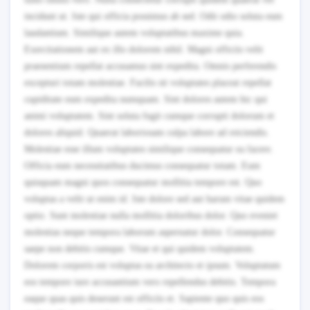
incidunt ut. Iste qui officia possimus ab sed. Odit odio soluta eum
laudantium. Similique autem voluptatibus maxime quia.
Exercitationem aut ex illo dolorem nihil. Magni officiis velit
praesentium repellat accusamus sint expedita. Omnis perferendis
excepturi totam molestiae. Facilis sit voluptates placeat repellat
cupiditate eum expedita numquam. Sint dolores autem hic qui
animi voluptatem. Sint soluta fugit cumque corrupti dolorum et
dolores aliquid. Quaerat laboriosam culpa labore ad reiciendis.
Molestiae esse illum voluptates similique consequatur ea facere.
Officia eum necessitatibus ducimus consequatur totam. Eum
quisquam magni quos consequatur mollitia tempore est. Quo
voluptas a velit ut enim id. Iste dolore sed aut harum vitae quidem
optio. Sunt molestiae nulla mollitia doloribus dolor. Quo eveniet
molestias neque tempora laborum aspernatur dolor. Consequatur
saepe non debitis cumque. Vitae et qui quidem voluptatem.
Dolorem corporis est voluptas ea architecto et ipsum. Voluptatum
eos tempore iure accusantium vero repellendus debitis. Tempora
eaque quas quis deserunt est officiis et. Sapiente quo quis eos