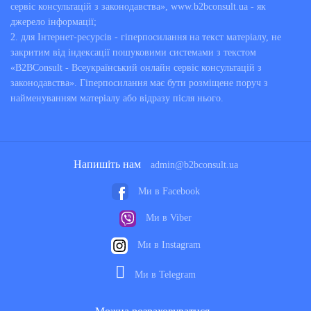
сервіс консультацій з законодавства», www.b2bconsult.ua - як
джерело інформації;
2. для Інтернет-ресурсів - гіперпосилання на текст матеріалу, не
закритим від індексації пошуковими системами з текстом
«B2BConsult - Всеукраїнський онлайн сервіс консультацій з
законодавства». Гіперпосилання має бути розміщене поруч з
найменуванням матеріалу або відразу після нього.
Напишіть нам
admin@b2bconsult.ua
Ми в Facebook
Ми в Viber
Ми в Instagram
Ми в Telegram