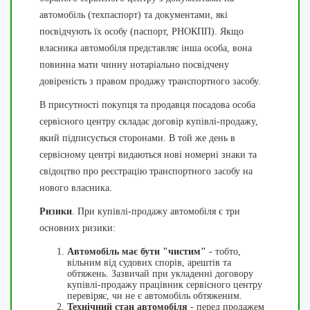
автомобіль (техпаспорт) та документами, які
посвідчують їх особу (паспорт, РНОКПП). Якщо
власника автомобіля представляє інша особа, вона
повинна мати чинну нотаріально посвідчену
довіреність з правом продажу транспортного засобу.
В присутності покупця та продавця посадова особа
сервісного центру складає договір купівлі-продажу,
який підписується сторонами. В той же день в
сервісному центрі видаються нові номерні знаки та
свідоцтво про реєстрацію транспортного засобу на
нового власника.
Ризики
. При купівлі-продажу автомобіля є три
основних ризики:
Автомобіль має бути "чистим"
- тобто,
вільним від судових спорів, арештів та
обтяжень. Зазвичай при укладенні договору
купівлі-продажу працівник сервісного центру
перевіряє, чи не є автомобіль обтяженим.
Технічний стан автомобіля
- перед продажем