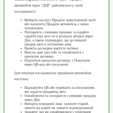
автомобіля через "ДІЯ" здійснюється у такій
послідовності:
Виберіть послугу Продати транспортний засіб
або натисніть Продати автомобіль у меню
техпаспорта.
Погодьтеся з умовами продажу та надайте
гарантії (що авто не в розшуку абощо) через
Дію, а також підтвердьте, що це перший
продаж авто в поточному році.
Вкажіть договірну вартість автівки.
Внесіть дані про себе та ознайомтеся з
проєктом договору.
Поділіться проєктом договору з Покупцем
через QR-код або посилання.
Для покупця послідовність придбання автомобіля
наступна:
Відскануйте QR або перейдіть за посиланням,
яке надасть продавець авто.
Ознайомтеся та погодьтеся з умовами продажу
через Дію.
Виберіть номерний знак: залиште старий,
змініть на новий чи замовте індивідуальний.
Зазначте, що ви ознайомилися з технічним