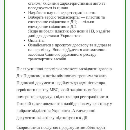
станом, якісними характеристиками авто та
погоджується із ціною.
Надайте згоду на перереєстрацію авто.
Виберіть версію техпаспорта: — пластик та
електронне свідоцтво в Дії; — тільки
електронне свідоцтво в Дії.
Якщо вибрали пластик або новий НЗ, надайте
дані для доставки Укрпоштою.
Оплатіть.
Ознайомтеся з проєктом договору та відправте
на перевірку. Вона відбудеться автоматично
засобами Єдиного державного реєстру
транспортних засобів.
Після успішної перевірки зможете засвідчити договір
Дія.Підписом, а потім обмінятися грошима та авто.
Підписані документи надійдуть до адміністратора
сервісного центру МВС, який закріпить вибрані
номери та роздрукує свідоцтво про реєстрацію авто.
Готовий пакет документів надійде новому власнику у
вибране відділення Укрпошти. А електронні
документи на автівку підтягнуться в Дії.
Скористатися послугою продажу автомобіля через