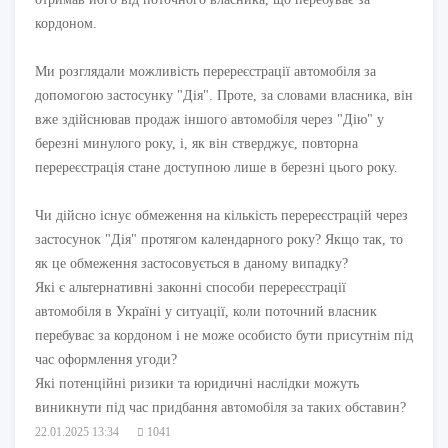
кордоном.
Ми розглядали можливість перереєстрації автомобіля за
допомогою застосунку "Дія". Проте, за словами власника, він
вже здійснював продаж іншого автомобіля через "Дію" у
березні минулого року, і, як він стверджує, повторна
перереєстрація стане доступною лише в березні цього року.
Чи дійсно існує обмеження на кількість перереєстрацій через
застосунок "Дія" протягом календарного року? Якщо так, то
як це обмеження застосовується в даному випадку?
Які є альтернативні законні способи перереєстрації
автомобіля в Україні у ситуації, коли поточний власник
перебуває за кордоном і не може особисто бути присутнім під
час оформлення угоди?
Які потенційні ризики та юридичні наслідки можуть
виникнути під час придбання автомобіля за таких обставин?
22.01.2025 13:34
1041