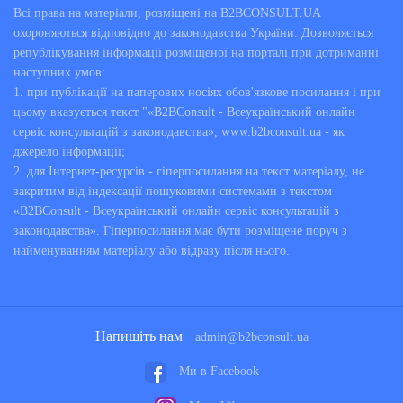
Всі права на матеріали, розміщені на B2BCONSULT.UA
охороняються відповідно до законодавства України. Дозволяється
републікування інформації розміщеної на порталі при дотриманні
наступних умов:
1. при публікації на паперових носіях обов'язкове посилання і при
цьому вказується текст "«B2BConsult - Всеукраїнський онлайн
сервіс консультацій з законодавства», www.b2bconsult.ua - як
джерело інформації;
2. для Інтернет-ресурсів - гіперпосилання на текст матеріалу, не
закритим від індексації пошуковими системами з текстом
«B2BConsult - Всеукраїнський онлайн сервіс консультацій з
законодавства». Гіперпосилання має бути розміщене поруч з
найменуванням матеріалу або відразу після нього.
Напишіть нам
admin@b2bconsult.ua
Ми в Facebook