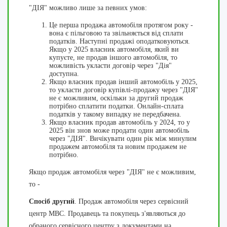
"ДІЯ" можливо лише за певних умов:
Це перша продажа автомобіля протягом року -
вона є пільговою та звільняється від сплати
податків. Наступні продажі оподатковуються.
Якщо у 2025 власник автомобіля, який ви
купуєте, не продав іншого автомобіля, то
можливість укласти договір через "Дія"
доступна.
Якщо власник продав інший автомобіль у 2025,
то укласти договір купівлі-продажу через "ДІЯ"
не є можливим, оскільки за другий продаж
потрібно сплатити податки. Онлайн-сплата
податків у такому випадку не передбачена.
Якщо власник продав автомобіль у 2024, то у
2025 він знов може продати один автомобіль
через "ДІЯ". Вичікувати один рік між минулим
продажем автомобіля та новим продажем не
потрібно.
Якщо продаж автомобіля через "ДІЯ" не є можливим,
то -
Спосіб другий
. Продаж автомобіля через сервісний
центр МВС. Продавець та покупець з'являються до
обраного сервісного центру з документами на