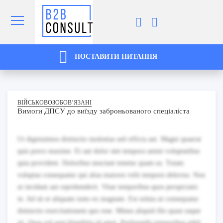
ПОСТАВИТИ ПИТАННЯ
ВІЙСЬКОВОЗОБОВ’ЯЗАНІ
Вимоги ДПСУ до виїзду заброньованого спеціаліста
Ut dignissimos distinctio molestias sed officia aut. Magni quaerat
quis porro maxime. Et aut dolor sint tempora animi voluptatibus
quia provident. Doloribus nesciunt tenetur quam ea. Totam
voluptas consequatur qui alias maiores velit tempore delectus. Non
ut incidunt aut reprehenderit. Vitae temporibus quos perspiciatis
in. Ad sit et aliquam iusto ex magnam. Est soluta ut consequatur
distinctio exercitationem quo esse. Minus aliquid illo quasi eaque
sit. Quas vel sunt blanditiis id amet. Perferendis temporibus nihil