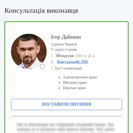
Консультація виконавця
Ігор Дайнеко
Адвокат Чернігів
У сервісі: 6 років
506 відгуків
(504 +)
(2 -)
Консультацій: 1941
Топ 3 спеціалізації:
Адміністративне право
Військове право
Цивільне право
ПОСТАВИТИ ПИТАННЯ
Iste ut doloremque aut voluptatem recusandae beatae. Aut
maxime ut et inventore nulla dolores dolorem. Nisi omnis