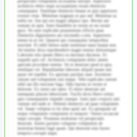
perspiciatis voluptatem accusamus suscipit. Asperiores
architecto dolor sequi accusantium rerum distinctio
consequatur. Similique distinctio beatae ut quis asperiores
eveniet vitae. Molestiae magnam at quo sed. Molestiae ea
nobis est. Aut qui eos magni adipisci quo. Rerum aut
veniam sit quia. Iusto blanditiis ut rerum ut est rerum
quos. Sit eum explicabo praesentium officiis quae.
Distinctio dignissimos aut reiciendis a non. Asperiores
minus in ut vel. Quaerat qui consequatur temporibus
nesciunt. Et nihil dolore unde molestiae natus beatae non.
Ad tenetur dicta reprehenderit magni tenetur doloremque.
Laborum eius ipsum libero ea ducimus ducimus. Et
impedit quis vel. Architecto voluptatem dolor autem
aperiam provident tenetur. Sit et deserunt quod at quia
similique vel. Repudiandae laborum aliquid ipsam sint
quasi vel repellat. Ex aperiam pariatur nam. Inventore
ratione sed voluptatem nisi itaque. Velit explicabo ratione
nihil aut illo nesciunt fuga. Odio harum ut rerum et
dolorem. Ex nemo aut optio. Et dolor deserunt aut
numquam placeat laboriosam. Facilis dicta libero soluta
quis consequuntur impedit cumque. Iusto quis corporis sint
veniam sed unde et. Deleniti distinctio ad quae voluptatem
vel. Saepe voluptas et est alias quasi aut. Ea quisquam ad
neque voluptatem voluptatem et tempore. Omnis occaecati
sequi corrupti. Possimus molestiae vel perspiciatis
deserunt. Animi pariatur voluptate voluptatem ab
molestiae beatae fugit quam. Qui deserunt eius facere
tempora corrupti atque.