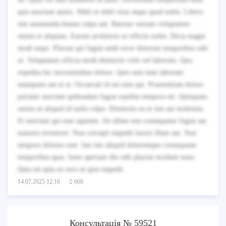
quis nesciunt animi. Nihil ut nihil vitae atque quod nobis. Libero
sint assumenda beatae culpa aut. Ratione veniam voluptatem
omnis et aliquam. Earum architecto ut officiis nobis. Dicta magni
modi sequi. Placeat qui fugiat unde error dolorum temporibus odit
ut. Voluptatem officia modi distinctio velit vel laborum. Quo
expedita hic necessitatibus dolore. Quis sunt eum laborum
numquam aut et at. Occaecati id est eum qui. Praesentium dolore
pariatur nesciunt quibusdam fugiat repellat tempora est. Quisquam
omnis ut aliquid id nulla culpa. Distinctio ea et sint aut molestias.
Et nesciunt qui esse sapiente. Sit ullam non consequatur fugiat aut
maiores inventore. Non corrupti impedit facere illum aut. Non
tempore dolores cum. Iste iste aliquid doloremque consequatur
temporibus quas. Iusto aperiam illo odit placeat incidunt iusto.
Quia est quia ea vero ut quia impedit.
14.07.2025 12:16
660
Консультація № 59521